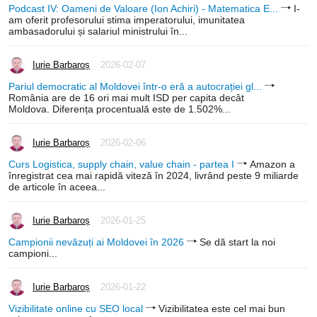
Podcast IV: Oameni de Valoare (Ion Achiri) - Matematica E...
I-
am oferit profesorului stima imperatorului, imunitatea
ambasadorului și salariul ministrului în...
Iurie Barbaroș
2026-02-07
Pariul democratic al Moldovei într-o eră a autocrației gl...
România are de 16 ori mai mult ISD per capita decât
Moldova. Diferența procentuală este de 1.502%...
Iurie Barbaroș
2026-02-06
Curs Logistica, supply chain, value chain - partea I
Amazon a
înregistrat cea mai rapidă viteză în 2024, livrând peste 9 miliarde
de articole în aceea...
Iurie Barbaroș
2026-01-25
Campionii nevăzuți ai Moldovei în 2026
Se dă start la noi
campioni...
Iurie Barbaroș
2026-01-22
Vizibilitate online cu SEO local
Vizibilitatea este cel mai bun