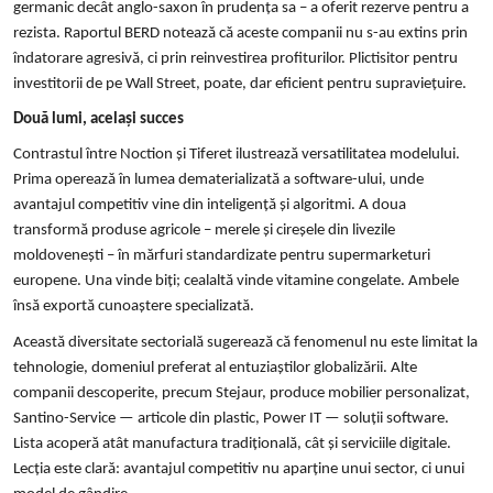
germanic decât anglo-saxon în prudența sa – a oferit rezerve pentru a
rezista. Raportul BERD notează că aceste companii nu s-au extins prin
îndatorare agresivă, ci prin reinvestirea profiturilor. Plictisitor pentru
investitorii de pe Wall Street, poate, dar eficient pentru supraviețuire.
Două lumi, același succes
Contrastul între Noction și Tiferet ilustrează versatilitatea modelului.
Prima operează în lumea dematerializată a software-ului, unde
avantajul competitiv vine din inteligență și algoritmi. A doua
transformă produse agricole – merele și cireșele din livezile
moldovenești – în mărfuri standardizate pentru supermarketuri
europene. Una vinde biți; cealaltă vinde vitamine congelate. Ambele
însă exportă cunoaștere specializată.
Această diversitate sectorială sugerează că fenomenul nu este limitat la
tehnologie, domeniul preferat al entuziaștilor globalizării. Alte
companii descoperite, precum Stejaur, produce mobilier personalizat,
Santino-Service — articole din plastic, Power IT — soluții software.
Lista acoperă atât manufactura tradițională, cât și serviciile digitale.
Lecția este clară: avantajul competitiv nu aparține unui sector, ci unui