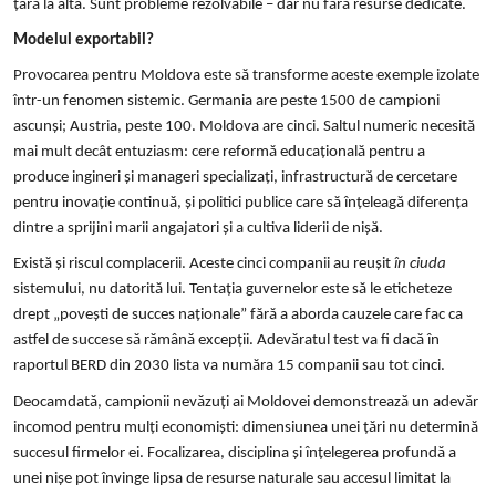
țară la alta. Sunt probleme rezolvabile – dar nu fără resurse dedicate.
Modelul exportabil?
Provocarea pentru Moldova este să transforme aceste exemple izolate
într-un fenomen sistemic. Germania are peste 1500 de campioni
ascunși; Austria, peste 100. Moldova are cinci. Saltul numeric necesită
mai mult decât entuziasm: cere reformă educațională pentru a
produce ingineri și manageri specializați, infrastructură de cercetare
pentru inovație continuă, și politici publice care să înțeleagă diferența
dintre a sprijini marii angajatori și a cultiva liderii de nișă.
Există și riscul complacerii. Aceste cinci companii au reușit
în ciuda
sistemului, nu datorită lui. Tentația guvernelor este să le eticheteze
drept „povești de succes naționale” fără a aborda cauzele care fac ca
astfel de succese să rămână excepții. Adevăratul test va fi dacă în
raportul BERD din 2030 lista va număra 15 companii sau tot cinci.
Deocamdată, campionii nevăzuți ai Moldovei demonstrează un adevăr
incomod pentru mulți economiști: dimensiunea unei țări nu determină
succesul firmelor ei. Focalizarea, disciplina și înțelegerea profundă a
unei nișe pot învinge lipsa de resurse naturale sau accesul limitat la