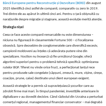
Băncii Europene pentru Reconstrucție și Dezvoltare (BERD)
din august
2025 identifică cinci astfel de companii, comparativ cu zero în 2019.
Trei dintre ele au apărut în ultimii cinci ani. Pentru o țară obișnuită cu
narațiunile despre migrație și stagnare, această evoluție merită atenție.
Strategia nișei
Ceea ce face aceste companii remarcabile nu este dimensiunea –
niciuna nu figurează în clasamentele Fortune 500 – ci focalizarea
obsesivă. Spre deosebire de conglomeratele care diversifică excesiv,
campionii moldoveni au înțeles că adevărata putere vine din
specializare. Noction nu încearcă să fie următorul Google; oferă
algoritmi superiori pentru o problemă tehnică specifică: optimizarea
rutelor BGP. Tiferet nu vinde orice fruct, a perfecționat lanțul rece
pentru produsele sale congelate (căpșuni, zmeură, mure, vișine, cireșe,
coacăze, prune, caise) destinate unui client european exigent.
Această strategie le-a permis să supraviețuiască șocurilor care au
zdrobit firme mai mari. În timpul pandemiei, investițiile anterioare în
digitalizare s-au dovedit decisive. Când războiul din Ucraina a perturbat
comerțul regional, managementul financiar conservator – mai degrabă