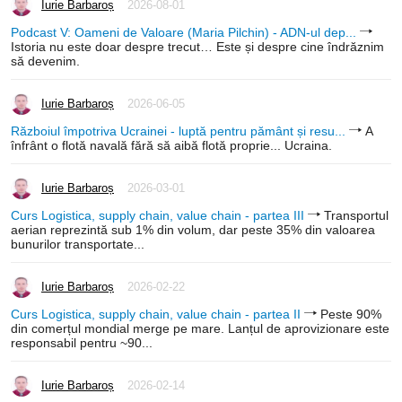
Iurie Barbaroș
2026-08-01
Podcast V: Oameni de Valoare (Maria Pilchin) - ADN-ul dep...
Istoria nu este doar despre trecut… Este și despre cine îndrăznim
să devenim.
Iurie Barbaroș
2026-06-05
Războiul împotriva Ucrainei - luptă pentru pământ și resu...
A
înfrânt o flotă navală fără să aibă flotă proprie... Ucraina.
Iurie Barbaroș
2026-03-01
Curs Logistica, supply chain, value chain - partea III
Transportul
aerian reprezintă sub 1% din volum, dar peste 35% din valoarea
bunurilor transportate...
Iurie Barbaroș
2026-02-22
Curs Logistica, supply chain, value chain - partea II
Peste 90%
din comerțul mondial merge pe mare. Lanțul de aprovizionare este
responsabil pentru ~90...
Iurie Barbaroș
2026-02-14