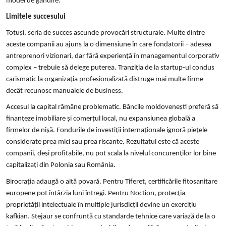
model de gândire.
Limitele succesului
Totuși, seria de succes ascunde provocări structurale. Multe dintre
aceste companii au ajuns la o dimensiune în care fondatorii – adesea
antreprenori vizionari, dar fără experiență în managementul corporativ
complex – trebuie să delege puterea. Tranziția de la startup-ul condus
carismatic la organizația profesionalizată distruge mai multe firme
decât recunosc manualele de business.
Accesul la capital rămâne problematic. Băncile moldovenești preferă să
finanțeze imobiliare și comerțul local, nu expansiunea globală a
firmelor de nișă. Fondurile de investiții internaționale ignoră piețele
considerate prea mici sau prea riscante. Rezultatul este că aceste
companii, deși profitabile, nu pot scala la nivelul concurenților lor bine
capitalizați din Polonia sau România.
Birocrația adaugă o altă povară. Pentru Tiferet, certificările fitosanitare
europene pot întârzia luni întregi. Pentru Noction, protecția
proprietății intelectuale în multiple jurisdicții devine un exercițiu
kafkian. Stejaur se confruntă cu standarde tehnice care variază de la o