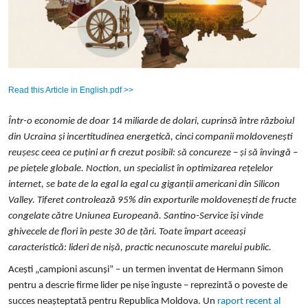
Read this Article in English.pdf >>
Într-o economie de doar 14 miliarde de dolari, cuprinsă între războiul
din Ucraina și incertitudinea energetică, cinci companii moldovenești
reușesc ceea ce puțini ar fi crezut posibil: să concureze – și să învingă –
pe piețele globale. Noction, un specialist în optimizarea rețelelor
internet, se bate de la egal la egal cu giganții americani din Silicon
Valley. Tiferet controlează 95% din exporturile moldovenești de fructe
congelate către Uniunea Europeană. Santino-Service își vinde
ghivecele de flori în peste 30 de țări. Toate împart aceeași
caracteristică: lideri de nișă, practic necunoscute marelui public.
Acești „campioni ascunși” – un termen inventat de Hermann Simon
pentru a descrie firme lider pe nișe înguste – reprezintă o poveste de
succes neașteptată pentru Republica Moldova. Un
raport recent al