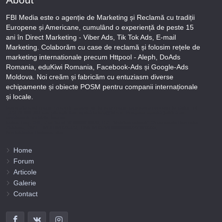
FBI Media este o agenție de Marketing și Reclamă cu tradiții
Europene și Americane, cumulând o experiență de peste 15
ani în Direct Marketing - Viber Ads, Tik Tok Ads, E-mail
Marketing. Colaborăm cu case de reclamă și folosim rețele de
marketing internationale precum Httpool - Aleph, DoAds
Romania, eduKiwi Romania, Facebook-Ads și Google-Ads
Moldova. Noi creăm și fabricăm cu entuziasm diverse
echipamente și obiecte POSM pentru companii internaționale
și locale.
Puteți afla totul despre metodele noastre de lucru și despre rapiditatea execuției lucrărilor Tel
+373-78-606-303 sau prin solicitare scrisă la info@fbi.md. Persoana noastră juridică are
următoarele rechizite bancare:
Nobus Grup SRL, Cod fiscal 1016600010629, B.C. “Moldindconbank” SA sucursala Dumeniuc
Chisinau, SWIFT MOLDMD2X373, IBAN MD57ML000000002251849355,
Administrator Barbaros Irina.
Home
Forum
Articole
Galerie
Contact