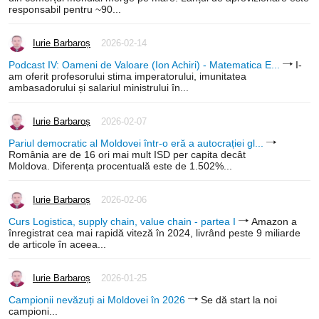
responsabil pentru ~90...
Iurie Barbaroș
2026-02-14
Podcast IV: Oameni de Valoare (Ion Achiri) - Matematica E...
I-
am oferit profesorului stima imperatorului, imunitatea
ambasadorului și salariul ministrului în...
Iurie Barbaroș
2026-02-07
Pariul democratic al Moldovei într-o eră a autocrației gl...
România are de 16 ori mai mult ISD per capita decât
Moldova. Diferența procentuală este de 1.502%...
Iurie Barbaroș
2026-02-06
Curs Logistica, supply chain, value chain - partea I
Amazon a
înregistrat cea mai rapidă viteză în 2024, livrând peste 9 miliarde
de articole în aceea...
Iurie Barbaroș
2026-01-25
Campionii nevăzuți ai Moldovei în 2026
Se dă start la noi
campioni...