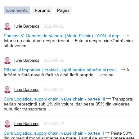
Comments
Forums
Pages
Iurie Barbaroș
2026-08-01
Podcast V: Oameni de Valoare (Maria Pilchin) - ADN-ul dep...
Istoria nu este doar despre trecut… Este și despre cine îndrăznim
să devenim.
Iurie Barbaroș
2026-06-05
Războiul împotriva Ucrainei - luptă pentru pământ și resu...
A
înfrânt o flotă navală fără să aibă flotă proprie... Ucraina.
Iurie Barbaroș
2026-03-01
Curs Logistica, supply chain, value chain - partea III
Transportul
aerian reprezintă sub 1% din volum, dar peste 35% din valoarea
bunurilor transportate...
Iurie Barbaroș
2026-02-22
Curs Logistica, supply chain, value chain - partea II
Peste 90%
din comerțul mondial merge pe mare. Lanțul de aprovizionare este