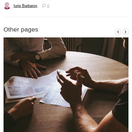
Iurie Barbaroș
0
Other pages