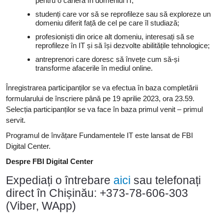
pentru o carieră în domeniul IT;
studenți care vor să se reprofileze sau să exploreze un
domeniu diferit față de cel pe care îl studiază;
profesioniști din orice alt domeniu, interesați să se
reprofileze în IT și să își dezvolte abilitățile tehnologice;
antreprenori care doresc să învețe cum să-și
transforme afacerile în mediul online.
Înregistrarea participanților se va efectua în baza completării
formularului de înscriere până pe 19 aprilie 2023, ora 23.59.
Selecția participanților se va face în baza primul venit – primul
servit.
Programul de învățare Fundamentele IT este lansat de FBI
Digital Center.
Despre FBI Digital Center
Expediați o întrebare
aici
sau telefonați
direct în Chișinău: +373-78-606-303
(Viber, WApp)