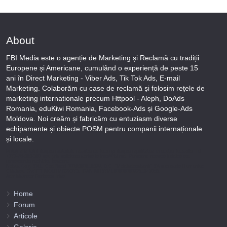
About
FBI Media este o agenție de Marketing și Reclamă cu tradiții
Europene și Americane, cumulând o experiență de peste 15
ani în Direct Marketing - Viber Ads, Tik Tok Ads, E-mail
Marketing. Colaborăm cu case de reclamă și folosim rețele de
marketing internationale precum Httpool - Aleph, DoAds
Romania, eduKiwi Romania, Facebook-Ads și Google-Ads
Moldova. Noi creăm și fabricăm cu entuziasm diverse
echipamente și obiecte POSM pentru companii internaționale
și locale.
Puteți afla totul despre metodele noastre de lucru și despre rapiditatea execuției lucrărilor Tel
+373-78-606-303 sau prin solicitare scrisă la info@fbi.md. Persoana noastră juridică are
următoarele rechizite bancare:
Nobus Grup SRL, Cod fiscal 1016600010629, B.C. “Moldindconbank” SA sucursala Dumeniuc
Chisinau, SWIFT MOLDMD2X373, IBAN MD57ML000000002251849355,
Administrator Barbaros Irina.
Home
Forum
Articole