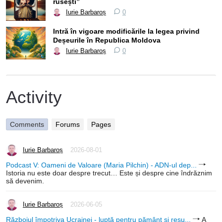
rusești”
Iurie Barbaroș
0
Intră în vigoare modificările la legea privind
Deșeurile în Republica Moldova
Iurie Barbaroș
0
Activity
Comments
Forums
Pages
Iurie Barbaroș
2026-08-01
Podcast V: Oameni de Valoare (Maria Pilchin) - ADN-ul dep...
Istoria nu este doar despre trecut… Este și despre cine îndrăznim
să devenim.
Iurie Barbaroș
2026-06-05
Războiul împotriva Ucrainei - luptă pentru pământ și resu...
A