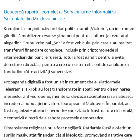
Descarcă raportul complet al Serviciului de Informații și
Securitate din Moldova aici >>
Kremlinul a sprijinit activ un bloc politic numit „Victorie”, un instrument
gândit să mobilizeze resurse și oameni pentru a influența rezultatul
alegerilor. Grupul criminal „Șor” a fost vehiculul prin care s-au realizat
transferuri financiare complexe, inclusiv prin criptomonede și
intermediari din băncile rusești. Totul a fost gândit pentru a evita
detectarea directă și pentru a crea un sistem eficient de canalizare a
fondurilor către activități subversive.
Propaganda digitală a fost un alt instrument cheie. Platformele
Telegram și TikTok au fost transformate în spații pentru diseminarea
mesajelor anti-europene, menite să divizeze societatea și să slăbească
încrederea populației în viitorul european al Moldovei. În paralel, au
fost organizate atacuri cibernetice care vizau infrastructura electorală,
o tentativă directă de a sabota procesele democratice.
Dimensiunea religioasă nu a fost neglijată. Patriarhia Rusă a oferit un
sprijin masiv, atât financiar, cât și ideologic, promovând narative care