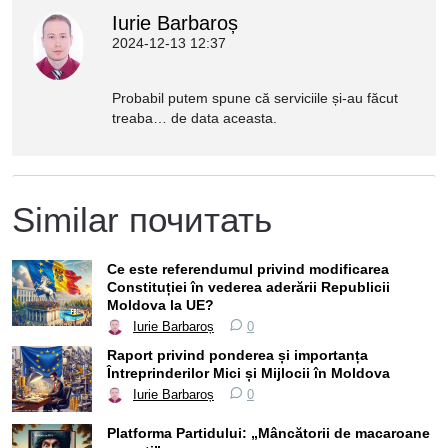
Iurie Barbaroș
2024-12-13 12:37
Probabil putem spune că serviciile și-au făcut
treaba… de data aceasta.
Similar почитать
Ce este referendumul privind modificarea
Constituției în vederea aderării Republicii
Moldova la UE?
Iurie Barbaroș
0
Raport privind ponderea și importanța
Întreprinderilor Mici și Mijlocii în Moldova
Iurie Barbaroș
0
Platforma Partidului: „Mâncătorii de macaroane