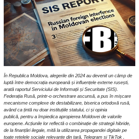
În Republica Moldova, alegerile din 2024 au devenit un câmp de
luptă între democrația europeană și influențele externe rusești,
arată raportul Serviciului de Informații și Securitate (SIS).
Federația Rusă, printr-o orchestrare ascunsă, a pus în mișcare
mecanisme complexe de destabilizare, biserica ortodoxă rusă,
având ca țintă nu doar instituțiile statului, ci și opinia
publică,
pentru a împiedica apropierea Moldovei de valorile
europene
. Acțiunile lor reflectă o combinație de strategii hibride,
de la finanțări ilegale, mită la utilizarea propagandei digitale pe
toate rețelele sociale relevante din țară, Telegram și TikTok .