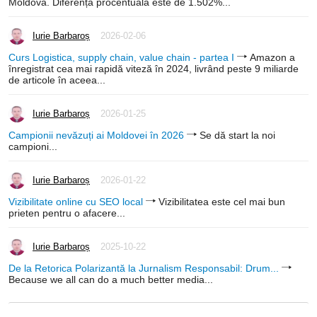
Moldova. Diferența procentuală este de 1.502%...
Iurie Barbaroș
2026-02-06
Curs Logistica, supply chain, value chain - partea I
Amazon a
înregistrat cea mai rapidă viteză în 2024, livrând peste 9 miliarde
de articole în aceea...
Iurie Barbaroș
2026-01-25
Campionii nevăzuți ai Moldovei în 2026
Se dă start la noi
campioni...
Iurie Barbaroș
2026-01-22
Vizibilitate online cu SEO local
Vizibilitatea este cel mai bun
prieten pentru o afacere...
Iurie Barbaroș
2025-10-22
De la Retorica Polarizantă la Jurnalism Responsabil: Drum...
Because we all can do a much better media...