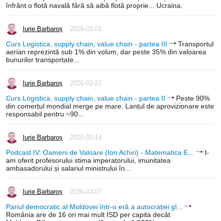
înfrânt o flotă navală fără să aibă flotă proprie... Ucraina.
Iurie Barbaroș
2026-03-01
Curs Logistica, supply chain, value chain - partea III
Transportul
aerian reprezintă sub 1% din volum, dar peste 35% din valoarea
bunurilor transportate...
Iurie Barbaroș
2026-02-22
Curs Logistica, supply chain, value chain - partea II
Peste 90%
din comerțul mondial merge pe mare. Lanțul de aprovizionare este
responsabil pentru ~90...
Iurie Barbaroș
2026-02-14
Podcast IV: Oameni de Valoare (Ion Achiri) - Matematica E...
I-
am oferit profesorului stima imperatorului, imunitatea
ambasadorului și salariul ministrului în...
Iurie Barbaroș
2026-02-07
Pariul democratic al Moldovei într-o eră a autocrației gl...
România are de 16 ori mai mult ISD per capita decât