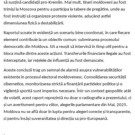
să susțină candidații pro-Kremlin. Mai mult, tineri moldoveni au fost
trimiși la Moscova pentru a participa la tabere de pregătire, unde au
fost instruiți să organizeze proteste violente, aducând astfel
dimensiunea fizică a destabilizării.
Raportul scoate în evidență un scenariu bine coordonat, în care fiecare
element contribuie la un obiectiv comun: subminarea procesului
democratic din Moldova. SIS a reușit să intervină în timp util pentru a
bloca multe dintre aceste acțiuni. Transferurile financiare ilegale au fost
interceptate, iar rețelele de influență au fost demascate.
Aceste concluzii trag un semnal de alarmă asupra vulnerabilităților
existente în procesul electoral moldovenesc. Consolidarea securității
cibernetice, monitorizarea strictă a finanțării partidelor politice și o
vigilență sporită sunt imperios necesare. Într-un context geopolitic atât
de volatil, acest raport reprezintă nu doar o radiografie a prezentului, ci
și un avertisment pentru viitor, alegerile parlamentare din Mai, 2025.
Moldova nu se află doar în lupta pentru alegeri corecte și transparente,
ci pentru însăși suveranitatea și direcția sa pro-Europeană.