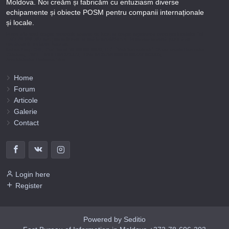
Moldova. Noi creăm și fabricăm cu entuziasm diverse
echipamente și obiecte POSM pentru companii internaționale
și locale.
Puteți afla totul despre metodele noastre de lucru și despre rapiditatea execuției lucrărilor Tel
+373-78-606-303 sau prin solicitare scrisă la info@fbi.md. Persoana noastră juridică are
următoarele rechizite bancare:
Nobus Grup SRL, Cod fiscal 1016600010629, B.C. “Moldindconbank” SA sucursala Dumeniuc
Chisinau, SWIFT MOLDMD2X373, IBAN MD57ML000000002251849355,
Administrator Barbaros Irina.
Home
Forum
Articole
Galerie
Contact
Login here
Register
Powered by Seditio