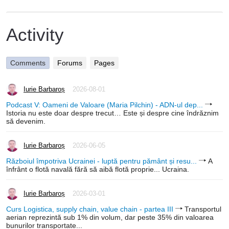
Activity
Comments
Forums
Pages
Iurie Barbaroș
2026-08-01
Podcast V: Oameni de Valoare (Maria Pilchin) - ADN-ul dep...
Istoria nu este doar despre trecut… Este și despre cine îndrăznim
să devenim.
Iurie Barbaroș
2026-06-05
Războiul împotriva Ucrainei - luptă pentru pământ și resu...
A
înfrânt o flotă navală fără să aibă flotă proprie... Ucraina.
Iurie Barbaroș
2026-03-01
Curs Logistica, supply chain, value chain - partea III
Transportul
aerian reprezintă sub 1% din volum, dar peste 35% din valoarea
bunurilor transportate...