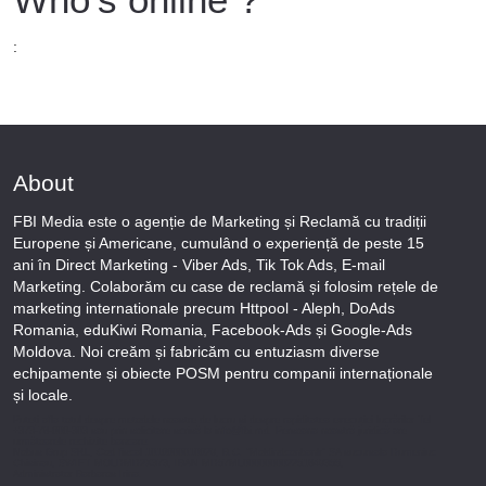
:
About
FBI Media este o agenție de Marketing și Reclamă cu tradiții
Europene și Americane, cumulând o experiență de peste 15
ani în Direct Marketing - Viber Ads, Tik Tok Ads, E-mail
Marketing. Colaborăm cu case de reclamă și folosim rețele de
marketing internationale precum Httpool - Aleph, DoAds
Romania, eduKiwi Romania, Facebook-Ads și Google-Ads
Moldova. Noi creăm și fabricăm cu entuziasm diverse
echipamente și obiecte POSM pentru companii internaționale
și locale.
Puteți afla totul despre metodele noastre de lucru și despre rapiditatea execuției lucrărilor Tel
+373-78-606-303 sau prin solicitare scrisă la info@fbi.md. Persoana noastră juridică are
următoarele rechizite bancare:
Nobus Grup SRL, Cod fiscal 1016600010629, B.C. “Moldindconbank” SA sucursala Dumeniuc
Chisinau, SWIFT MOLDMD2X373, IBAN MD57ML000000002251849355,
Administrator Barbaros Irina.