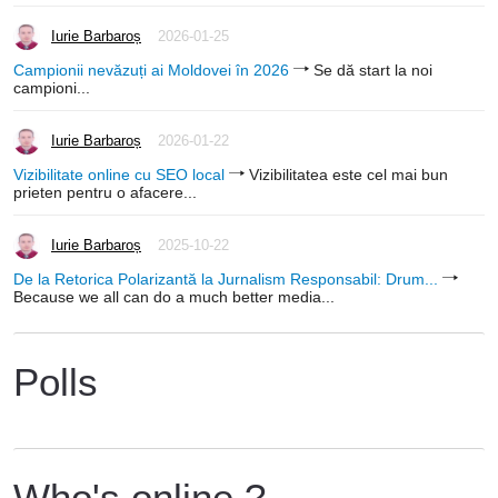
Iurie Barbaroș
2026-01-25
Campionii nevăzuți ai Moldovei în 2026
Se dă start la noi
campioni...
Iurie Barbaroș
2026-01-22
Vizibilitate online cu SEO local
Vizibilitatea este cel mai bun
prieten pentru o afacere...
Iurie Barbaroș
2025-10-22
De la Retorica Polarizantă la Jurnalism Responsabil: Drum...
Because we all can do a much better media...
Polls
Who's online ?