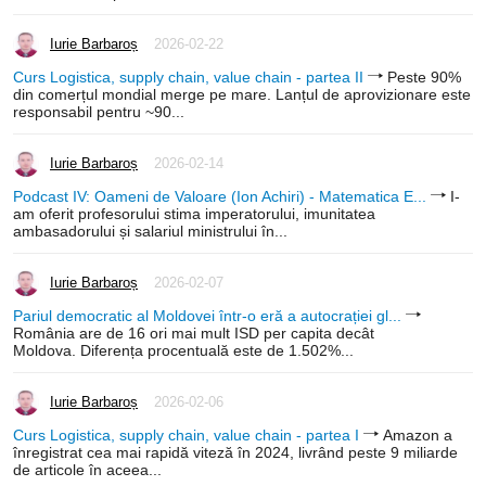
Iurie Barbaroș
2026-02-22
Curs Logistica, supply chain, value chain - partea II
Peste 90%
din comerțul mondial merge pe mare. Lanțul de aprovizionare este
responsabil pentru ~90...
Iurie Barbaroș
2026-02-14
Podcast IV: Oameni de Valoare (Ion Achiri) - Matematica E...
I-
am oferit profesorului stima imperatorului, imunitatea
ambasadorului și salariul ministrului în...
Iurie Barbaroș
2026-02-07
Pariul democratic al Moldovei într-o eră a autocrației gl...
România are de 16 ori mai mult ISD per capita decât
Moldova. Diferența procentuală este de 1.502%...
Iurie Barbaroș
2026-02-06
Curs Logistica, supply chain, value chain - partea I
Amazon a
înregistrat cea mai rapidă viteză în 2024, livrând peste 9 miliarde
de articole în aceea...