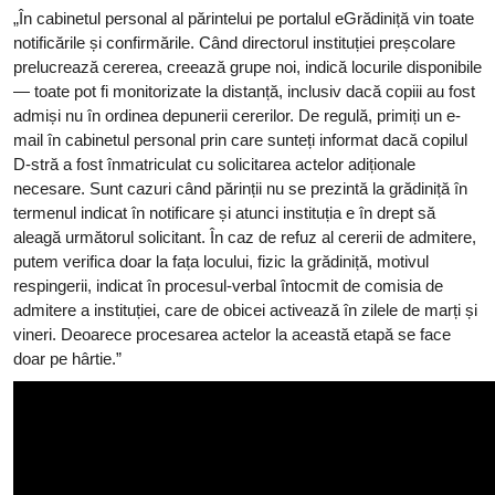
„În cabinetul personal al părintelui pe portalul eGrădiniță vin toate
notificările și confirmările. Când directorul instituției preșcolare
prelucrează cererea, creează grupe noi, indică locurile disponibile
— toate pot fi monitorizate la distanță, inclusiv dacă copiii au fost
admiși nu în ordinea depunerii cererilor. De regulă, primiți un e-
mail în cabinetul personal prin care sunteți informat dacă copilul
D-stră a fost înmatriculat cu solicitarea actelor adiționale
necesare. Sunt cazuri când părinții nu se prezintă la grădiniță în
termenul indicat în notificare și atunci instituția e în drept să
aleagă următorul solicitant. În caz de refuz al cererii de admitere,
putem verifica doar la fața locului, fizic la grădiniță, motivul
respingerii, indicat în procesul-verbal întocmit de comisia de
admitere a instituției, care de obicei activează în zilele de marți și
vineri. Deoarece procesarea actelor la această etapă se face
doar pe hârtie.”