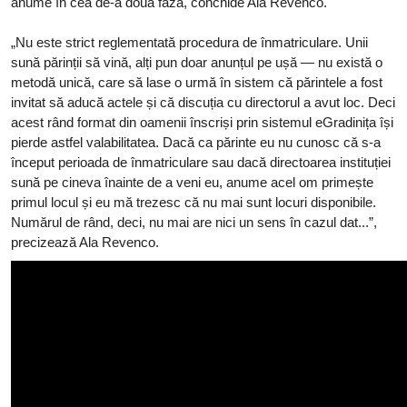
anume în cea de-a doua fază, conchide Ala Revenco.
„Nu este strict reglementată procedura de înmatriculare. Unii
sună părinții să vină, alți pun doar anunțul pe ușă — nu există o
metodă unică, care să lase o urmă în sistem că părintele a fost
invitat să aducă actele și că discuția cu directorul a avut loc. Deci
acest rând format din oamenii înscriși prin sistemul eGradinița își
pierde astfel valabilitatea. Dacă ca părinte eu nu cunosc că s-a
început perioada de înmatriculare sau dacă directoarea instituției
sună pe cineva înainte de a veni eu, anume acel om primește
primul locul și eu mă trezesc că nu mai sunt locuri disponibile.
Numărul de rând, deci, nu mai are nici un sens în cazul dat...”,
precizează Ala Revenco.