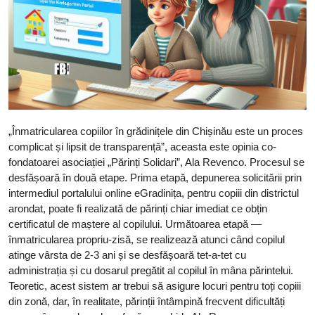
„Înmatricularea copiilor în grădinițele din Chișinău este un proces
complicat și lipsit de transparență”, aceasta este opinia co-
fondatoarei asociației „Părinți Solidari”, Ala Revenco. Procesul se
desfășoară în două etape. Prima etapă, depunerea solicitării prin
intermediul portalului online eGradinița, pentru copiii din districtul
arondat, poate fi realizată de părinți chiar imediat ce obțin
certificatul de maștere al copilului. Următoarea etapă —
înmatricularea propriu-zisă, se realizează atunci când copilul
atinge vârsta de 2-3 ani și se desfășoară tet-a-tet cu
administrația și cu dosarul pregătit al copilul în mâna părintelui.
Teoretic, acest sistem ar trebui să asigure locuri pentru toți copiii
din zonă, dar, în realitate, părinții întâmpină frecvent dificultăți