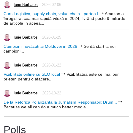
Iurie Barbaroș
2026-02-06
Curs Logistica, supply chain, value chain - partea I
Amazon a
înregistrat cea mai rapidă viteză în 2024, livrând peste 9 miliarde
de articole în aceea...
Iurie Barbaroș
2026-01-25
Campionii nevăzuți ai Moldovei în 2026
Se dă start la noi
campioni...
Iurie Barbaroș
2026-01-22
Vizibilitate online cu SEO local
Vizibilitatea este cel mai bun
prieten pentru o afacere...
Iurie Barbaroș
2025-10-22
De la Retorica Polarizantă la Jurnalism Responsabil: Drum...
Because we all can do a much better media...
Polls