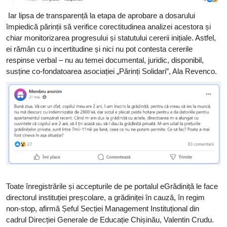
Iar lipsa de transparență la etapa de aprobare a dosarului
împiedică părinții să verifice corectitudinea analizei acestora și
chiar monitorizarea progresului și statutului cererii inițiale. Astfel,
ei rămân cu o incertitudine și nici nu pot contesta cererile
respinse verbal – nu au temei documental, juridic, disponibil,
susține co-fondatoarea asociației „Părinți Solidari”, Ala Revenco.
Toate înregistrările și accepturile de pe portalul eGrădiniță le face
directorul instituției preșcolare, a grădiniței în cauză, în regim
non-stop, afirmă Șeful Secției Management Instituțional din
cadrul Direcției Generale de Educație Chișinău, Valentin Crudu.