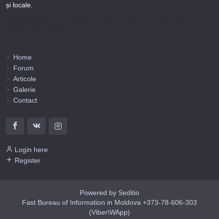
și locale.
Puteți afla totul despre metodele noastre de lucru și despre rapiditatea execuției lucrărilor Tel
+373-78-606-303 sau prin solicitare scrisă la info@fbi.md. Persoana noastră juridică are
următoarele rechizite bancare:
Nobus Grup SRL, Cod fiscal 1016600010629, B.C. “Moldindconbank” SA sucursala Dumeniuc
Chisinau, SWIFT MOLDMD2X373, IBAN MD57ML000000002251849355,
Administrator Barbaros Irina.
Home
Forum
Articole
Galerie
Contact
Login here
Register
Powered by Seditio
Fast Bureau of Information in Moldova +373-78-606-303
(Viber\WApp)