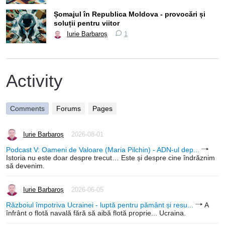
Șomajul în Republica Moldova - provocări și
soluții pentru viitor
Iurie Barbaroș
1
Activity
Comments
Forums
Pages
Iurie Barbaroș
2026-08-01
Podcast V: Oameni de Valoare (Maria Pilchin) - ADN-ul dep...
Istoria nu este doar despre trecut… Este și despre cine îndrăznim
să devenim.
Iurie Barbaroș
2026-06-05
Războiul împotriva Ucrainei - luptă pentru pământ și resu...
A
înfrânt o flotă navală fără să aibă flotă proprie... Ucraina.