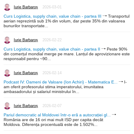
Iurie Barbaroș
2026-03-01
Curs Logistica, supply chain, value chain - partea III
Transportul
aerian reprezintă sub 1% din volum, dar peste 35% din valoarea
bunurilor transportate...
Iurie Barbaroș
2026-02-22
Curs Logistica, supply chain, value chain - partea II
Peste 90%
din comerțul mondial merge pe mare. Lanțul de aprovizionare este
responsabil pentru ~90...
Iurie Barbaroș
2026-02-14
Podcast IV: Oameni de Valoare (Ion Achiri) - Matematica E...
I-
am oferit profesorului stima imperatorului, imunitatea
ambasadorului și salariul ministrului în...
Iurie Barbaroș
2026-02-07
Pariul democratic al Moldovei într-o eră a autocrației gl...
România are de 16 ori mai mult ISD per capita decât
Moldova. Diferența procentuală este de 1.502%...