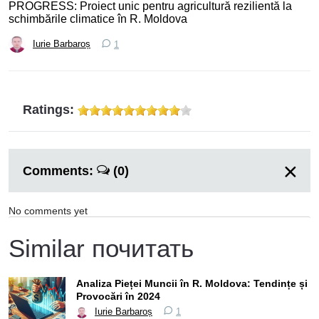
PROGRESS: Proiect unic pentru agricultură rezilientă la
schimbările climatice în R. Moldova
Iurie Barbaroș
1
Ratings:
Comments:
(0)
No comments yet
Similar почитать
Analiza Pieței Muncii în R. Moldova: Tendințe și
Provocări în 2024
Iurie Barbaroș
1