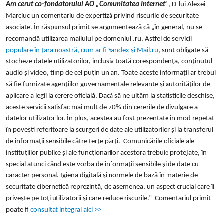
Am cerut co-fondatorului AO „Comunitatea Internet”
, D-lui Alexei
Marciuc un comentariu de expertiză privind riscurile de securitate
asociate. În răspunsul primit se argumentează că „în general, nu se
recomandă utilizarea mailului pe domeniul .ru. Astfel de servicii
populare în țara noastră, cum ar fi Yandex și Mail.ru
, sunt obligate să
stocheze datele utilizatorilor, inclusiv toată corespondența, conținutul
audio și video, timp de cel puțin un an. Toate aceste informații ar trebui
să fie furnizate agențiilor guvernamentale relevante și autorităților de
aplicare a legii la cerere oficială. Dacă să ne uităm la statisticile deschise,
aceste servicii satisfac mai mult de 70% din cererile de divulgare a
datelor utilizatorilor. În plus, acestea au fost prezentate în mod repetat
în povești referitoare la scurgeri de date ale utilizatorilor și la transferul
de informații sensibile către terțe părți. Comunicările oficiale ale
instituțiilor publice și ale funcționarilor acestora trebuie protejate, în
special atunci când este vorba de informații sensibile și de date cu
caracter personal. Igiena digitală și normele de bază în materie de
securitate cibernetică reprezintă, de asemenea, un aspect crucial care îi
privește pe toți utilizatorii și care reduce riscurile.” Comentariul primit
poate fi
consultat integral aici >>