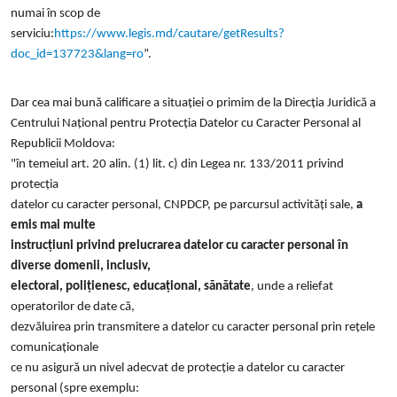
numai în scop de
serviciu:
https://www.legis.md/cautare/getResults?
doc_id=137723&lang=ro
”.
Dar cea mai bună calificare a situației o primim de la Direcția Juridică a
Centrului Național pentru Protecția Datelor cu Caracter Personal al
Republicii Moldova:
"în temeiul art. 20 alin. (1) lit. c) din Legea nr. 133/2011 privind
protecția
datelor cu caracter personal, CNPDCP, pe parcursul activități sale,
a
emis mai multe
instrucțiuni privind prelucrarea datelor cu caracter personal în
diverse domenii, inclusiv,
electoral, polițienesc, educațional, sănătate
, unde a reliefat
operatorilor de date că,
dezvăluirea prin transmitere a datelor cu caracter personal prin rețele
comunicaționale
ce nu asigură un nivel adecvat de protecție a datelor cu caracter
personal (spre exemplu: