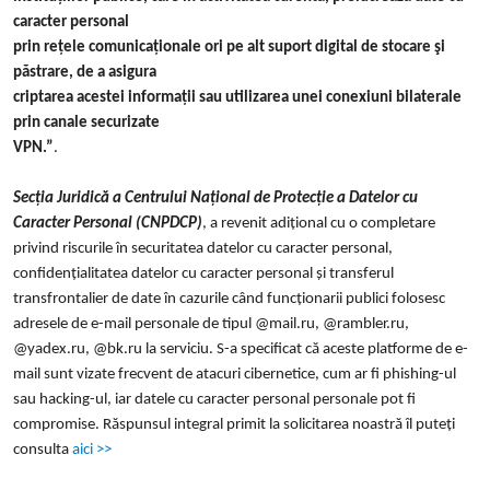
caracter personal
prin rețele comunicaționale ori pe alt suport digital de stocare şi
păstrare, de a asigura
criptarea acestei informații sau utilizarea unei conexiuni bilaterale
prin canale securizate
VPN.”
.
Secția Juridică a Centrului Național de Protecție a Datelor cu
Caracter Personal (CNPDCP)
, a revenit adițional cu o completare
privind riscurile în securitatea datelor cu caracter personal,
confidențialitatea datelor cu caracter personal și transferul
transfrontalier de date în cazurile când funcționarii publici folosesc
adresele de e-mail personale de tipul @mail.ru, @rambler.ru,
@yadex.ru, @bk.ru la serviciu. S-a specificat că aceste platforme de e-
mail sunt vizate frecvent de atacuri cibernetice, cum ar fi phishing-ul
sau hacking-ul, iar datele cu caracter personal personale pot fi
compromise. Răspunsul integral primit la solicitarea noastră îl puteți
consulta
aici >>