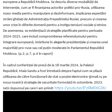
europene a Republicii Moldova. Se descriu diverse modalități de
intervenție, cum ar fi finanțarea actorilor politici pro-Rusia, utilizarea
mass-media pentru manipulare și dezinformare, implicarea experților
străini ghidați de Administrația Președintelui Rusiei, precum și crearea
unor crize în diferite domenii pentru a instiga tensiuni sociale și etnice.
De asemenea, se evidențiază strategiile planificate pentru perioada
2024-2025, care includ compromiterea referendumului pentru
integrare europeană, imixtiune în alegerile prezidențiale și crearea unei
majorități pro-ruse sau cel puțin moderate în Parlamentul Republicii
Moldova. (p.2, p.7, p.4 în raport)
În cadrul conferinței de presă de la 18 martie 2024, la Palatul
Republicii, Maia Sandu a fost întrebată despre faptul cum se pliază
utilizarea de către funcționarii de stat a poștei electronice @mail.ru pe
noua noastră strategie de securitate formulată în octombrie, 2023.
https://youtu.be/lPzRM0XG36I
Iată răspunsul pe care l-am primit: