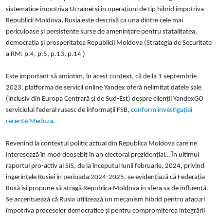
sistematice împotriva Ucrainei și în operațiuni de tip hibrid împotriva
Republicii Moldova, Rusia este descrisă ca una dintre cele mai
periculoase și persistente surse de amenințare pentru statalitatea,
democrația și prosperitatea Republicii Moldova (Strategia de Securitate
a RM: p.4, p.5, p.13, p.14 )
Este important s
ă amintim, în acest context, că de la 1 septembrie
2023,
platforma de servicii online
Yandex oferă nelimitat datele sale
(inclusiv din Europa Centrară și de Sud-Est) despre clienții YandexGO
serviciului federal rusesc de informații FSB,
conform investigației
recente Meduza
.
Revenind la contextul politic actual din Republica Moldova care ne
interesează în mod deosebit în an electoral prezidențial… În ultimul
raportul pro-activ al SIS, de la începutul lunii februarie, 2024, privind
ingerințele Rusiei in perioada 2024-2025, se evidențiază că Federația
Rusă își propune să atragă Republica Moldova în sfera sa de influență.
Se accentuează că Rusia utilizează un mecanism hibrid pentru atacuri
împotriva proceselor democratice și pentru compromiterea integrării