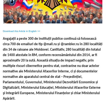
Download this Article in English >>
Angajații a peste 300 de instituții publice continuă să folosească
circa 700 de emailuri de tip @mail.ru și @rambler.ru în 280 localități
din 34 de raioane ale Moldovei. Cantitativ, 280 localități din totalul
de 1400 atestate în RM, conform recensământului din 2014, ar fi
aproximativ 20 la sută. Această situația de impact negativ, prin
multiple riscuri cibernetice pentru stat, contravine nu doar actelor
normative ale Ministerului Afacerilor Interne, ci și documentelor
normative ale aparatului central de stat – Președinției,
Parlamentului, Guvernului, Ministerului Dezvoltării Economice și
Digitalizării, Ministerului Educației, Ministerului Afacerilor Externe
şi Integrării Europene, Ministerului Finanțelor și chiar Ministerului
Apărării.