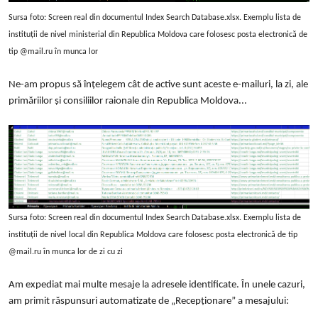
Sursa foto: Screen real din documentul Index Search Database.xlsx. Exemplu lista de
instituții de nivel ministerial din Republica Moldova care folosesc posta electronică de
tip @mail.ru în munca lor
Ne-am propus să înțelegem cât de active sunt aceste e-mailuri, la zi, ale
primăriilor și consiliilor raionale din Republica Moldova...
Sursa foto: Screen real din documentul Index Search Database.xlsx. Exemplu lista de
instituții de nivel local din Republica Moldova care folosesc posta electronică de tip
@mail.ru în munca lor de zi cu zi
Am expediat mai multe mesaje la adresele identificate. În unele cazuri,
am primit răspunsuri automatizate de „Recepționare” a mesajului: