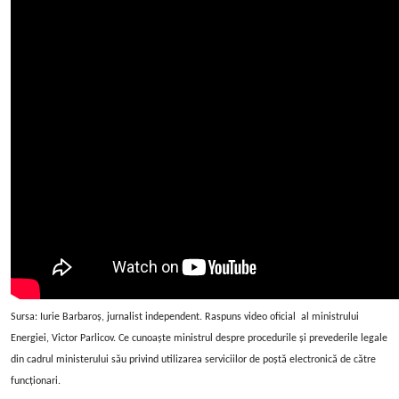
Sursa: Iurie Barbaroș, jurnalist independent. Raspuns video oficial al ministrului
Energiei, Victor Parlicov. Ce cunoaște ministrul despre procedurile și prevederile legale
din cadrul ministerului său privind utilizarea serviciilor de poștă electronică de către
funcționari.