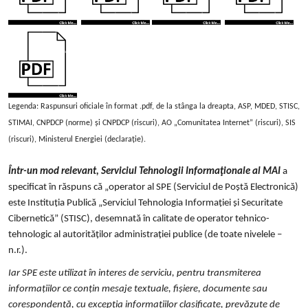
Legenda: Raspunsuri oficiale în format .pdf, de la stânga la dreapta, ASP, MDED, STISC,
STIMAI, CNPDCP (norme) și CNPDCP (riscuri), AO „Comunitatea Internet” (riscuri), SIS
(riscuri), Ministerul Energiei (declarație).
Într-un mod relevant, Serviciul Tehnologii Informaţionale al MAI
a
specificat în răspuns că „operator al SPE (Serviciul de Poștă Electronică)
este Instituția Publică „Serviciul Tehnologia Informației și Securitate
Cibernetică” (STISC), desemnată în calitate de operator tehnico-
tehnologic al autorităților administrației publice (de toate nivelele –
n.r.).
Iar SPE este utilizat în interes de serviciu, pentru transmiterea
informațiilor ce conțin mesaje textuale, fișiere, documente sau
corespondență, cu excepția informațiilor clasificate, prevăzute de