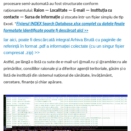
procesare semi-automată au fost structurate conform
raționamentului:
Raion — Localitate — E-mail — Instituția cu
contacte — Sursa de informație
și stocate într-un fișier simplu de tip
Excel. *
Fișierul INDEX Search Database.xlsx complet cu datele finale
formatate identificate poate fi descărcat aici >>
Iar aici, poate fi descărcată integral Arhiva Brută cu paginile de
referință în format .pdf a informației colectate (cu un singur fișier
compresat .zip) >>
Astfel, pe lângă o listă cu sute de e-mail-uri @mail.ru și @rambler.ru ale
primăriilor, consiliilor raionale și a diferitor agenții teritoriale, găsim și o
listă de instituții din sistemul național de sănătate, învățământ,
cercetare, finanțe și chiar apărare.