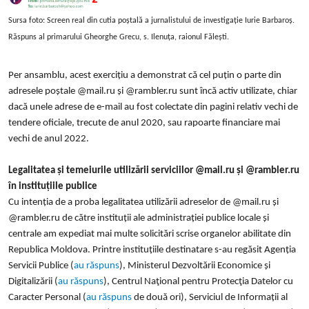
Sursa foto: Screen real din cutia poștală a jurnalistului de investigație Iurie Barbaroș.
Răspuns al primarului Gheorghe Grecu, s. Ilenuța, raionul Fălești.
Per ansamblu, acest exercițiu a demonstrat că cel puțin o parte din
adresele poștale @mail.ru și @rambler.ru sunt încă activ utilizate, chiar
dacă unele adrese de e-mail au fost colectate din pagini relativ vechi de
tendere oficiale, trecute de anul 2020, sau rapoarte financiare mai
vechi de anul 2022.
Legalitatea și temeiurile utilizării serviciilor @mail.ru și @rambler.ru
în instituțiile publice
Cu intenția de a proba legalitatea utilizării adreselor de @mail.ru și
@rambler.ru de către instituții ale administrației publice locale și
centrale am expediat mai multe solicitări scrise organelor abilitate din
Republica Moldova. Printre instituțiile destinatare s-au regăsit Agenția
Servicii Publice (
au răspuns
), Ministerul Dezvoltării Economice și
Digitalizării (
au răspuns
), Centrul Naţional pentru Protecţia Datelor cu
Caracter Personal (
au răspuns
de două ori), Serviciul de Informații al