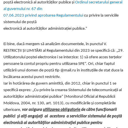
poștă electronică al autorităților publice și
Ordinul secretarului general
al guvernului nr. 67 din
07.06.2023 privind aprobarea Regulamentului
cu privire la serviciile
sistemului de poștă
electronică al autorităților administrației publice.”
Ei bine, dacă mergem să analizăm documentele, în punctul V.
RESTRICȚII ȘI LIMITĂRI al Regulamentului din 2023 se specifică că: „29.
Utilizatorului poștei electronice i se interzice: 1) să ofere acces terțelor
persoane la contul propriu pentru utilizarea SPE”. Ori, chiar faptul
utilizării unui domen de poștă tip @mail.ru în instituțiile de stat duce la
încălcarea acestui punct restrictiv.
Iar în hotărârea de guvern amintită, din 2012, chiar în punctul 1 se
specifică expres: „Cu privire la crearea Sistemului de telecomunicaţii al
autorităţilor administraţiei publice” (Monitorul Oficial al Republicii
Moldova, 2004, nr. 130, art. 1013), cu modificările şi completările
ulterioare,
vor asigura
utilizarea obligatorie
de către funcţionarii
publici şi alţi angajaţi ai acestora a serviciilor sistemului de poştă
electronică al autorităţilor administraţiei publice pentru