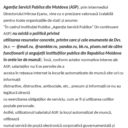
Agenția Servicii Publice din Moldova (ASP)
, prin intermediul
Directorului Mircea Eșanu, vine cu o precizare valoroasă (valabilă
pentru toate organizațiile de stat) și anume:
”În cadrul Instituției Publice „Agenția Servicii Publice” (în continuare
ASP)
nu există o politică privind
utilizarea resurselor concrete, printre care și cele enumerate de Dvs.
(n.r. — @mail.ru, @rambler.ru, yandex.ru, bk.ru, pisem.net de către
funcționarii și angajații instituțiilor publice din Republica Moldova
în orele lor de muncă
). Însă, conform actelor normative interne ale
ASP, salariaților nu li se permite de a
accesa în rețeaua Internet la locurile automatizate de muncă site-uri cu
informații
distractive, distructive, antisociale, etc., precum și informații ce nu au
legătură directă
cu exercitarea obligațiilor de serviciu, cum ar fi și utilizarea cutiilor
poștale personale.
Astfel, utilizatorul/salariatul ASP, la locul automatizat de muncă,
utilizează
numai servicii de poștă electronică corporativă guvernamentală și