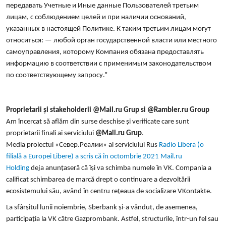
передавать Учетные и Иные данные Пользователей третьим
лицам, с соблюдением целей и при наличии оснований,
указанных в настоящей Политике. К таким третьим лицам могут
относиться: — любой орган государственной власти или местного
самоуправления, которому Компания обязана предоставлять
информацию в соответствии с применимым законодательством
по соответствующему запросу.”
Proprietarii și stakeholderii @Mail.ru Grup si @Rambler.ru Group
Am încercat să aflăm din surse deschise și verificate care sunt
proprietarii finali ai serviciului
@Mail.ru Grup
.
Media proiectul «Север.Реалии» al serviciului Rus
Radio Libera (o
filială a Europei Libere) a scris că în octombrie 2021 Mail.ru
Holding
deja
anunțaseră că își va schimba numele în VK. Compania a
calificat schimbarea de marcă drept o continuare a dezvoltării
ecosistemului său, având în centru rețeaua de socializare VKontakte.
La sfârșitul lunii noiembrie, Sberbank și-a vândut, de asemenea,
participația la VK către Gazprombank. Astfel, structurile, într-un fel sau