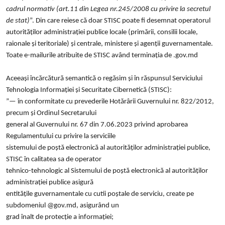
cadrul normativ (art.11 din Legea nr.245/2008 cu privire la secretul
de stat)
”. Din care reiese că doar STISC poate fi desemnat operatorul
autorităților administrației publice locale (primării, consilii locale,
raionale și teritoriale) și centrale, ministere și agenții guvernamentale.
Toate e-mailurile atribuite de STISC având terminația de .gov.md
Aceeași încărcătură semantică o regăsim și în răspunsul Serviciului
Tehnologia Informației și Securitate Cibernetică (STISC):
”— în conformitate cu prevederile Hotărârii Guvernului nr. 822/2012,
precum și Ordinul Secretarului
general al Guvernului nr. 67 din 7.06.2023 privind aprobarea
Regulamentului cu privire la serviciile
sistemului de poștă electronică al autorităților administrației publice,
STISC în calitatea sa de operator
tehnico-tehnologic al Sistemului de poștă electronică al autorităților
administrației publice asigură
entitățile guvernamentale cu cutii poștale de serviciu, create pe
subdomeniul @gov.md, asigurând un
grad înalt de protecție a informației;