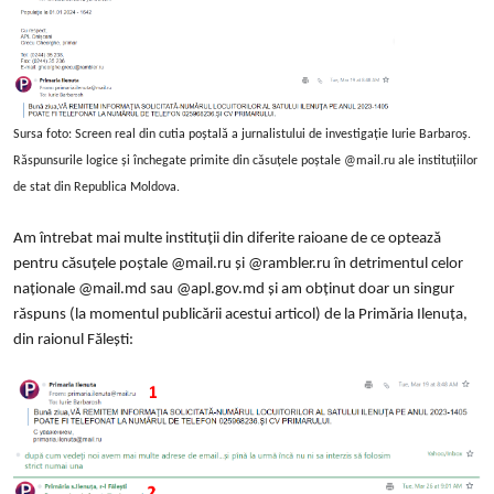
Sursa foto: Screen real din cutia poștală a jurnalistului de investigație Iurie Barbaroș.
Răspunsurile logice și închegate primite din căsuțele poștale @mail.ru ale instituțiilor
de stat din Republica Moldova.
Am întrebat mai multe instituții din diferite raioane de ce optează
pentru căsuțele poștale @mail.ru și @rambler.ru în detrimentul celor
naționale @mail.md sau @apl.gov.md și am obținut doar un singur
răspuns (la momentul publicării acestui articol) de la Primăria Ilenuța,
din raionul Fălești: