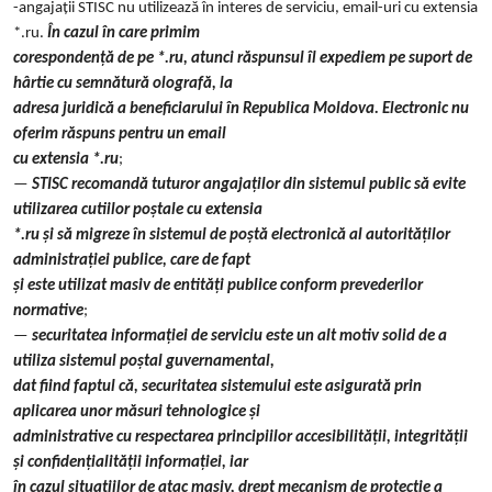
-angajații STISC nu utilizează în interes de serviciu, email-uri cu extensia
*.ru.
În cazul în care primim
corespondență de pe *.ru, atunci răspunsul îl expediem pe suport de
hârtie cu semnătură olografă, la
adresa juridică a beneficiarului în Republica Moldova. Electronic nu
oferim răspuns pentru un email
cu extensia *.ru
;
—
STISC recomandă tuturor angajaților din sistemul public să evite
utilizarea cutiilor poștale cu extensia
*.ru și să migreze în sistemul de poștă electronică al autorităților
administrației publice, care de fapt
și este utilizat masiv de entități publice conform prevederilor
normative
;
—
securitatea informației de serviciu este un alt motiv solid de a
utiliza sistemul poștal guvernamental,
dat fiind faptul că, securitatea sistemului este asigurată prin
aplicarea unor măsuri tehnologice și
administrative cu respectarea principiilor accesibilității, integrității
și confidențialității informației, iar
în cazul situațiilor de atac masiv, drept mecanism de protecție a