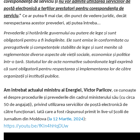
corespondenţă de serviciu și
nu vor admite utilizarea serviciilor de
poștă electronică a terților prestatori pentru corespondența de
serviciu
.”
Ce ar putea fi mai clar, din punct de vedere juridic, decât
nerespectarea acestor prevederi, ați putea întreba...
Prevederile și hotărârile guvernului au putere de lege și sunt
obligatorii pentru a fi îndeplinite. Ele sunt emise în conformitate cu
prerogativele și competențele stabilite de lege și sunt menite să
reglementeze diverse aspecte ale vieții sociale, economice și politice
într-o țară.
Statutul lor de acte normative subordonate legii exprimă
că sunt obligatorii pentru respectarea și implementarea lor de către
organizații și instituții publice.
Am întrebat actualul ministru al Energiei, Victor Parlicov
, ce cunoaște
el despre procedurile și prevederile din cadrul ministerului său (cu circa
50 de angajați), privind utilizarea serviciilor de poștă electronică de
către funcționari. Iată care a fost răspunsul primit în live-ul Școlii de
Jurnalism din Moldova (
la 12 Martie, 2024
):
https://youtu.be/fKIn4hHqDUw