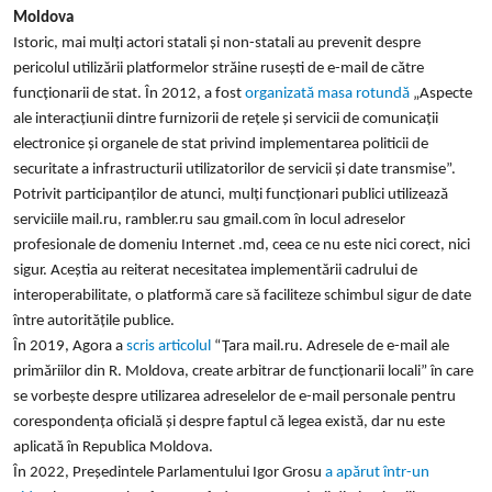
Moldova
Istoric, mai mulți actori statali și non-statali au prevenit despre
pericolul utilizării platformelor străine rusești de e-mail de către
funcționarii de stat. În 2012, a fost
organizată masa rotundă
„Aspecte
ale interacțiunii dintre furnizorii de rețele și servicii de comunicații
electronice și organele de stat privind implementarea politicii de
securitate a infrastructurii utilizatorilor de servicii și date transmise”.
Potrivit participanților de atunci, mulți funcționari publici utilizează
serviciile mail.ru, rambler.ru sau gmail.com în locul adreselor
profesionale de domeniu Internet .md, ceea ce nu este nici corect, nici
sigur. Aceștia au reiterat necesitatea implementării cadrului de
interoperabilitate, o platformă care să faciliteze schimbul sigur de date
între autoritățile publice.
În 2019, Agora a
scris articolul
“
Țara mail.ru. Adresele de e-mail ale
primăriilor din R. Moldova, create arbitrar de funcționarii locali
”
în care
se vorbește despre utilizarea adreselelor de e-mail personale pentru
corespondența oficială și despre faptul că legea există, dar nu este
aplicată în Republica Moldova.
În 2022, Președintele Parlamentului Igor Grosu
a apărut într-un