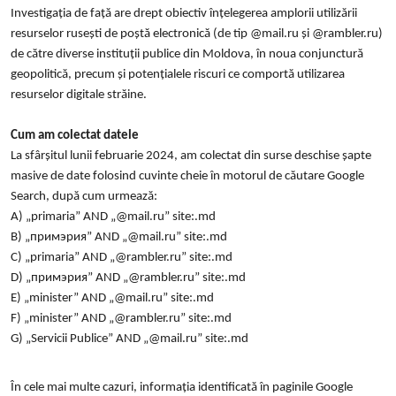
Investigația de față are drept obiectiv înțelegerea amplorii utilizării
resurselor rusești de poștă electronică (de tip @mail.ru și @rambler.ru)
de către diverse instituții publice din Moldova, în noua conjunctură
geopolitică, precum și potențialele riscuri ce comportă utilizarea
resurselor digitale străine.
Cum am colectat datele
La sfârșitul lunii februarie 2024, am colectat din surse deschise șapte
masive de date folosind cuvinte cheie în motorul de căutare Google
Search, după cum urmează:
A) „primaria” AND „@mail.ru” site:.md
B) „примэрия” AND „@mail.ru” site:.md
C) „primaria” AND „@rambler.ru” site:.md
D) „примэрия” AND „@rambler.ru” site:.md
E) „minister” AND „@mail.ru” site:.md
F) „minister” AND „@rambler.ru” site:.md
G)
„Servicii Publice” AND „@mail.ru” site:.md
În cele mai multe cazuri, informația identificată în paginile Google