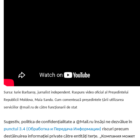
Sursa: Iurie Barbaroș, jurnalist independent. Raspuns video oficial al Președintelui
Republicii Moldova, Maia Sandu. Cum comentează președintele țării utilizarea
serviciilor @mail.ru de către funcționarii de stat
Sugestiv, politica de confidențialitate a @Mail.ru însăși ne dezvălue în
punctul 3.4 (Обработка и Передача Информации)
riscuri precum
destăinuirea informației private către entități terțe. „Компания может