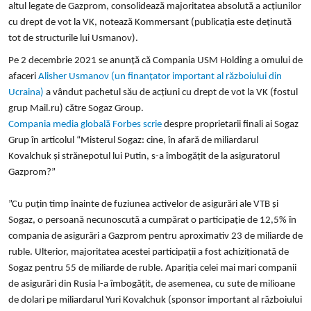
altul legate de Gazprom, consolidează majoritatea absolută a acțiunilor
cu drept de vot la VK, notează Kommersant (publicația este deținută
tot de structurile lui Usmanov).
Pe 2 decembrie 2021 se anunță că Compania USM Holding a omului de
afaceri
Alisher Usmanov (un finanțator important al războiului din
Ucraina)
a vândut pachetul său de acțiuni cu drept de vot la VK (fostul
grup Mail.ru) către Sogaz Group.
Compania media globală Forbes scrie
despre proprietarii finali ai Sogaz
Grup
în articolul
“Misterul Sogaz: cine, în afară de miliardarul
Kovalchuk și strănepotul lui Putin, s-a îmbogățit de la asiguratorul
Gazprom?”
”
Cu puțin timp înainte de fuziunea activelor de asigurări ale VTB și
Sogaz, o persoană necunoscută a cumpărat o participație de 12,5% în
compania de asigurări a Gazprom pentru aproximativ 23 de miliarde de
ruble. Ulterior, majoritatea acestei participații a fost achiziționată de
Sogaz pentru 55 de miliarde de ruble. Apariția celei mai mari companii
de asigurări din Rusia l-a îmbogățit, de asemenea, cu sute de milioane
de dolari pe miliardarul Yuri Kovalchuk (sponsor important al războiului