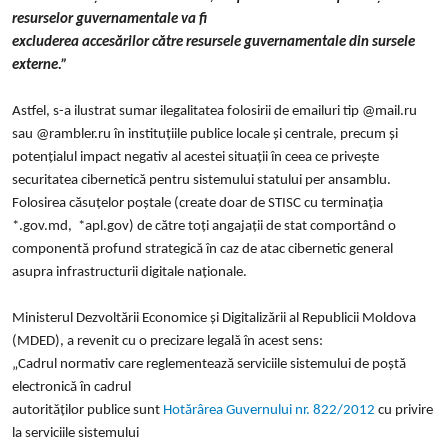
resurselor guvernamentale va fi
excluderea accesărilor către resursele guvernamentale din sursele
externe.”
Astfel, s-a ilustrat sumar ilegalitatea folosirii de emailuri tip @mail.ru
sau @rambler.ru în instituțiile publice locale și centrale, precum și
potențialul impact negativ al acestei situații în ceea ce privește
securitatea cibernetică pentru sistemului statului per ansamblu.
Folosirea căsuțelor poștale (create doar de STISC cu terminația
*.gov.md, *apl.gov) de către toți angajații de stat comportând o
componentă profund strategică în caz de atac cibernetic general
asupra infrastructurii digitale naționale.
Ministerul Dezvoltării Economice și Digitalizării al Republicii Moldova
(MDED), a revenit cu o precizare legală în acest sens:
„Cadrul normativ care reglementează serviciile sistemului de poștă
electronică în cadrul
autorităților publice sunt
Hotărârea Guvernului nr. 822/2012
cu privire
la serviciile sistemului