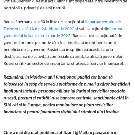
vot ale Sberbank. Restul acțiunilor sunt dispersate între investitori de
portofoliu, privați și de altă natură.
Banca Sberbank se află în lista de sancțiuni al
Departamentului de
Trezorerie al SUA
din 24 februarie 2022
și sub sancțiuni
din partea
guvernului britanic din 1 martie 2022
. Banca a fost sancționată de
guvernul britanic pe motiv că a fost implicată în obținerea unui
beneficiu de la guvernul Rusiei sau în sprijinirea acestuia, prin
desfășurarea de activități comerciale ca entitate afiliată guvernului
Rusiei și într-un sector de importanță strategică (servicii financiare).
Rezumând, în Moldova unii funcționari publici continuă să
folosească în scop de serviciu platforme de e-mail a căror beneficiari
finali sunt inclusiv persoane afiliate lui Putin și serviciilor speciale
rusești, precum și entități ruse bancare centrale, sancționate atât în
SUA cât și în Europa, pentru manipulare pe piața serviciilor
financiare și pentru finanțarea războiului criminal din Ucraina.
Cine a mai discutat problema utilizării @Mail.ru până acum în