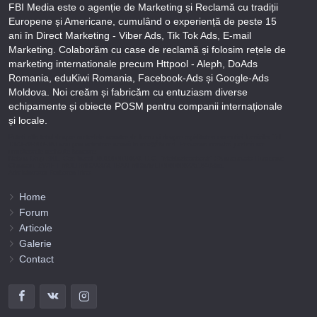
FBI Media este o agenție de Marketing și Reclamă cu tradiții
Europene și Americane, cumulând o experiență de peste 15
ani în Direct Marketing - Viber Ads, Tik Tok Ads, E-mail
Marketing. Colaborăm cu case de reclamă și folosim rețele de
marketing internationale precum Httpool - Aleph, DoAds
Romania, eduKiwi Romania, Facebook-Ads și Google-Ads
Moldova. Noi creăm și fabricăm cu entuziasm diverse
echipamente și obiecte POSM pentru companii internaționale
și locale.
Puteți afla totul despre metodele noastre de lucru și despre rapiditatea execuției lucrărilor Tel
+373-78-606-303 sau prin solicitare scrisă la info@fbi.md. Persoana noastră juridică are
următoarele rechizite bancare:
Nobus Grup SRL, Cod fiscal 1016600010629, B.C. “Moldindconbank” SA sucursala Dumeniuc
Chisinau, SWIFT MOLDMD2X373, IBAN MD57ML000000002251849355,
Administrator Barbaros Irina.
Home
Forum
Articole
Galerie
Contact