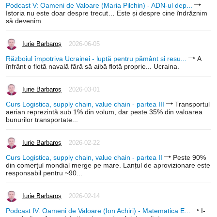
Podcast V: Oameni de Valoare (Maria Pilchin) - ADN-ul dep...
Istoria nu este doar despre trecut… Este și despre cine îndrăznim
să devenim.
Iurie Barbaroș
2026-06-05
Războiul împotriva Ucrainei - luptă pentru pământ și resu...
A
înfrânt o flotă navală fără să aibă flotă proprie... Ucraina.
Iurie Barbaroș
2026-03-01
Curs Logistica, supply chain, value chain - partea III
Transportul
aerian reprezintă sub 1% din volum, dar peste 35% din valoarea
bunurilor transportate...
Iurie Barbaroș
2026-02-22
Curs Logistica, supply chain, value chain - partea II
Peste 90%
din comerțul mondial merge pe mare. Lanțul de aprovizionare este
responsabil pentru ~90...
Iurie Barbaroș
2026-02-14
Podcast IV: Oameni de Valoare (Ion Achiri) - Matematica E...
I-