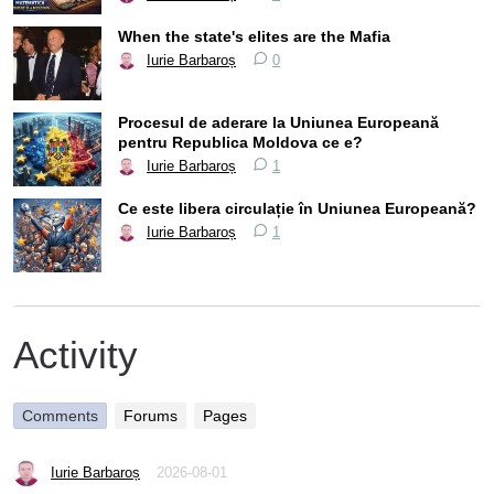
When the state's elites are the Mafia
Iurie Barbaroș
0
Procesul de aderare la Uniunea Europeană
pentru Republica Moldova ce e?
Iurie Barbaroș
1
Ce este libera circulație în Uniunea Europeană?
Iurie Barbaroș
1
Activity
Comments
Forums
Pages
Iurie Barbaroș
2026-08-01