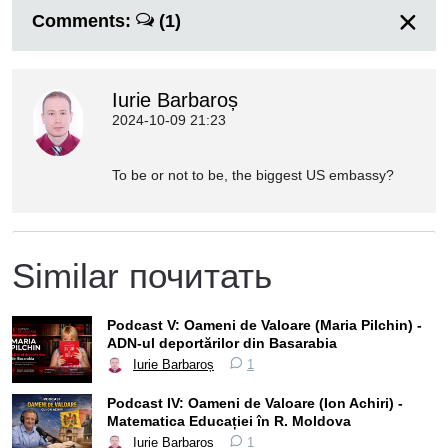
Comments:
(1)
Iurie Barbaroș
2024-10-09 21:23
To be or not to be, the biggest US embassy?
Similar почитать
Podcast V: Oameni de Valoare (Maria Pilchin) -
ADN-ul deportărilor din Basarabia
Iurie Barbaroș
1
Podcast IV: Oameni de Valoare (Ion Achiri) -
Matematica Educației în R. Moldova
Iurie Barbaroș
1