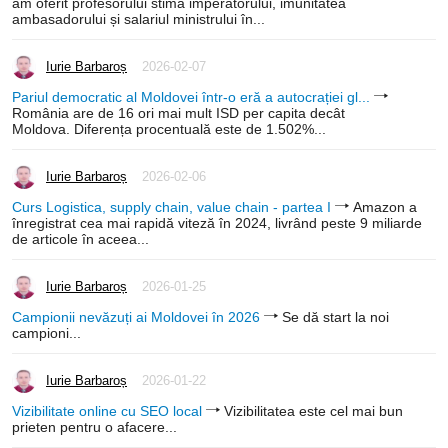
am oferit profesorului stima imperatorului, imunitatea
ambasadorului și salariul ministrului în...
Iurie Barbaroș
2026-02-07
Pariul democratic al Moldovei într-o eră a autocrației gl...
România are de 16 ori mai mult ISD per capita decât
Moldova. Diferența procentuală este de 1.502%...
Iurie Barbaroș
2026-02-06
Curs Logistica, supply chain, value chain - partea I
Amazon a
înregistrat cea mai rapidă viteză în 2024, livrând peste 9 miliarde
de articole în aceea...
Iurie Barbaroș
2026-01-25
Campionii nevăzuți ai Moldovei în 2026
Se dă start la noi
campioni...
Iurie Barbaroș
2026-01-22
Vizibilitate online cu SEO local
Vizibilitatea este cel mai bun
prieten pentru o afacere...