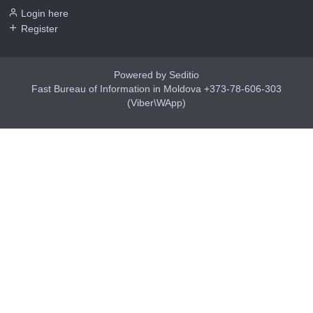
Login here
Register
Powered by Seditio
Fast Bureau of Information in Moldova +373-78-606-303
(Viber\WApp)