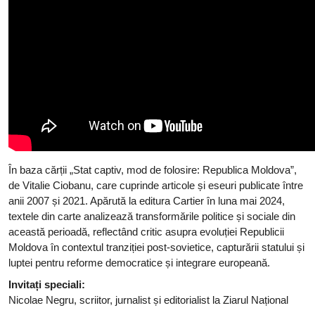
În baza cărții „Stat captiv, mod de folosire: Republica Moldova”,
de Vitalie Ciobanu, care cuprinde articole și eseuri publicate între
anii 2007 și 2021. Apărută la editura Cartier în luna mai 2024,
textele din carte analizează transformările politice și sociale din
această perioadă, reflectând critic asupra evoluției Republicii
Moldova în contextul tranziției post-sovietice, capturării statului și
luptei pentru reforme democratice și integrare europeană.
Invitați speciali:
Nicolae Negru, scriitor, jurnalist și editorialist la Ziarul Național