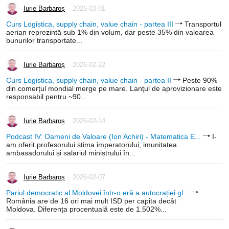
Iurie Barbaroș
2026-03-01
Curs Logistica, supply chain, value chain - partea III
Transportul
aerian reprezintă sub 1% din volum, dar peste 35% din valoarea
bunurilor transportate...
Iurie Barbaroș
2026-02-22
Curs Logistica, supply chain, value chain - partea II
Peste 90%
din comerțul mondial merge pe mare. Lanțul de aprovizionare este
responsabil pentru ~90...
Iurie Barbaroș
2026-02-14
Podcast IV: Oameni de Valoare (Ion Achiri) - Matematica E...
I-
am oferit profesorului stima imperatorului, imunitatea
ambasadorului și salariul ministrului în...
Iurie Barbaroș
2026-02-07
Pariul democratic al Moldovei într-o eră a autocrației gl...
România are de 16 ori mai mult ISD per capita decât
Moldova. Diferența procentuală este de 1.502%...