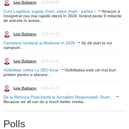
Iurie Barbaroș
2026-02-06
Curs Logistica, supply chain, value chain - partea I
Amazon a
înregistrat cea mai rapidă viteză în 2024, livrând peste 9 miliarde
de articole în aceea...
Iurie Barbaroș
2026-01-25
Campionii nevăzuți ai Moldovei în 2026
Se dă start la noi
campioni...
Iurie Barbaroș
2026-01-22
Vizibilitate online cu SEO local
Vizibilitatea este cel mai bun
prieten pentru o afacere...
Iurie Barbaroș
2025-10-22
De la Retorica Polarizantă la Jurnalism Responsabil: Drum...
Because we all can do a much better media...
Polls