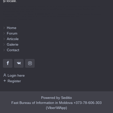
și locale.
Puteți afla totul despre metodele noastre de lucru și despre rapiditatea execuției lucrărilor Tel
+373-78-606-303 sau prin solicitare scrisă la info@fbi.md. Persoana noastră juridică are
următoarele rechizite bancare:
Nobus Grup SRL, Cod fiscal 1016600010629, B.C. “Moldindconbank” SA sucursala Dumeniuc
Chisinau, SWIFT MOLDMD2X373, IBAN MD57ML000000002251849355,
Administrator Barbaros Irina.
Home
Forum
Articole
Galerie
Contact
Login here
Register
Powered by Seditio
Fast Bureau of Information in Moldova +373-78-606-303
(Viber\WApp)