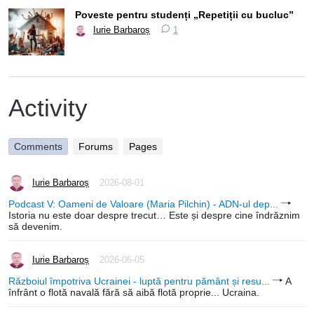
Poveste pentru studenți „Repetiții cu bucluc”
Iurie Barbaroș
1
Activity
Comments
Forums
Pages
Iurie Barbaroș
2026-08-01
Podcast V: Oameni de Valoare (Maria Pilchin) - ADN-ul dep...
Istoria nu este doar despre trecut… Este și despre cine îndrăznim
să devenim.
Iurie Barbaroș
2026-06-05
Războiul împotriva Ucrainei - luptă pentru pământ și resu...
A
înfrânt o flotă navală fără să aibă flotă proprie... Ucraina.