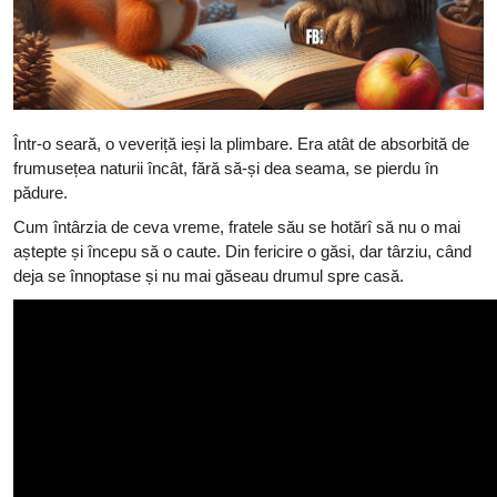
Într-o seară, o veveriță ieși la plimbare. Era atât de absorbită de
frumusețea naturii încât, fără să-și dea seama, se pierdu în
pădure.
Cum întârzia de ceva vreme, fratele său se hotărî să nu o mai
aștepte și începu să o caute. Din fericire o găsi, dar târziu, când
deja se înnoptase și nu mai găseau drumul spre casă.