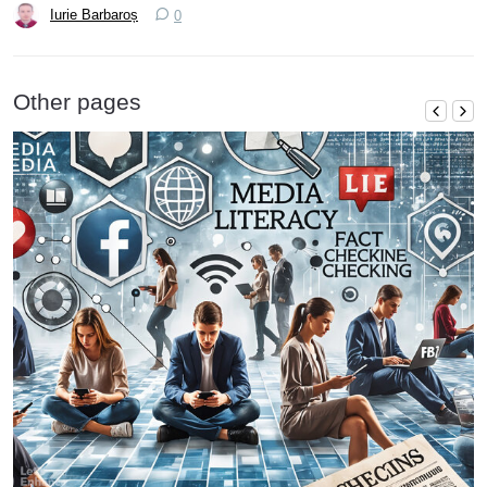
Iurie Barbaroș
0
Other pages