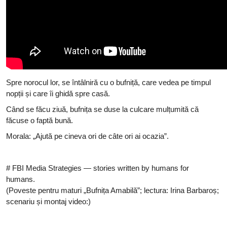
Spre norocul lor, se întâlniră cu o bufniță, care vedea pe timpul
nopții și care îi ghidă spre casă.
Când se făcu ziuă, bufnița se duse la culcare mulțumită că
făcuse o faptă bună.
Morala: „Ajută pe cineva ori de câte ori ai ocazia”.
# FBI Media Strategies — stories written by humans for
humans.
(Poveste pentru maturi „Bufnița Amabilă”; lectura: Irina Barbaroș;
scenariu și montaj video:)