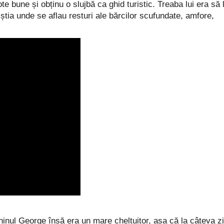
 bune și obținu o slujbă ca ghid turistic. Treaba lui era să 
El știa unde se aflau resturi ale bărcilor scufundate, amfore,
echinul George însă era un mare cheltuitor, așa că la câteva zi