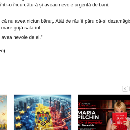
ă într-o încurcătură și aveau nevoie urgentă de bani.
si că nu avea niciun bănuț. Atât de rău îi păru că-și dezamăgi
 mare grijă salariul.
ei avea nevoie de ei.”
eo)