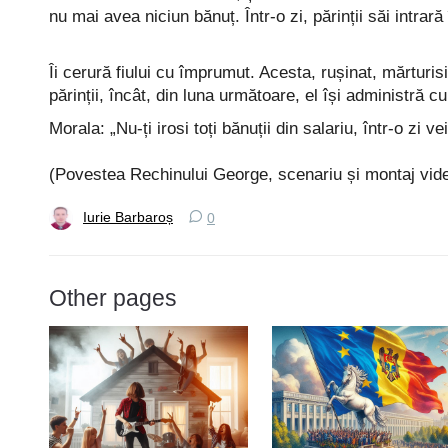
nu mai avea niciun bănuț. Într-o zi, părinții săi intrar
Îi cerură fiului cu împrumut. Acesta, rușinat, mărturi
părinții, încât, din luna următoare, el își administră cu
Morala: „Nu-ți irosi toți bănuții din salariu, într-o zi v
(Povestea Rechinului George, scenariu și montaj vid
Iurie Barbaroș
0
Other pages