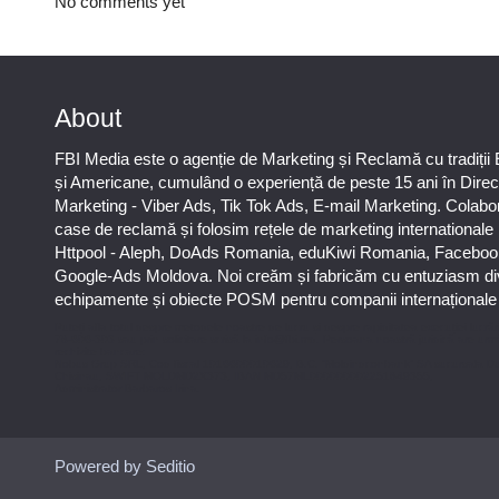
No comments yet
About
FBI Media este o agenție de Marketing și Reclamă cu tradiții
și Americane, cumulând o experiență de peste 15 ani în Direc
Marketing - Viber Ads, Tik Tok Ads, E-mail Marketing. Colab
case de reclamă și folosim rețele de marketing international
Httpool - Aleph, DoAds Romania, eduKiwi Romania, Faceboo
Google-Ads Moldova. Noi creăm și fabricăm cu entuziasm di
echipamente și obiecte POSM pentru companii internaționale ș
Puteți afla totul despre metodele noastre de lucru și despre rapiditatea execuției lucrăr
78-606-303 sau prin solicitare scrisă la info@fbi.md. Persoana noastră juridică are urm
rechizite bancare:
Nobus Grup SRL, Cod fiscal 1016600010629, B.C. “Moldindconbank” SA sucursala D
Chisinau, SWIFT MOLDMD2X373, IBAN MD57ML000000002251849355,
Administrator Barbaros Irina.
Powered by Seditio