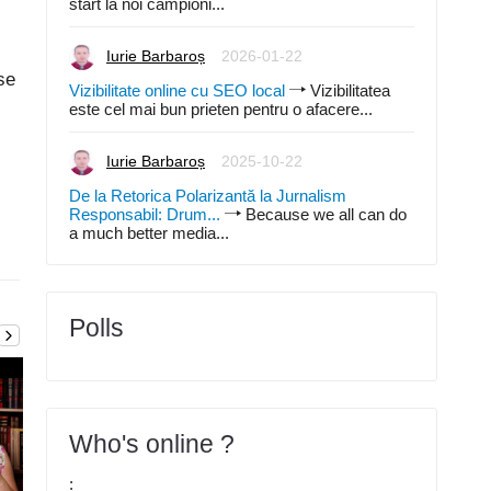
start la noi campioni...
Iurie Barbaroș
2026-01-22
se
Vizibilitate online cu SEO local
Vizibilitatea
este cel mai bun prieten pentru o afacere...
Iurie Barbaroș
2025-10-22
De la Retorica Polarizantă la Jurnalism
Responsabil: Drum...
Because we all can do
a much better media...
Polls
Who's online ?
: