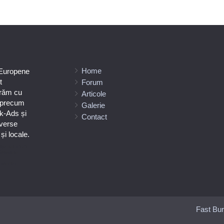
Home
 Europene
t
Forum
orăm cu
Articole
e precum
Galerie
k-Ads și
Contact
verse
i locale.
ilor Tel +373-
ătoarele
umeniuc
Fast Bur