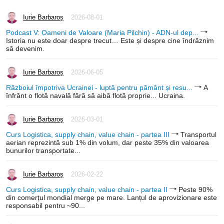
Iurie Barbaroș
2026-08-01
Podcast V: Oameni de Valoare (Maria Pilchin) - ADN-ul dep...
Istoria nu este doar despre trecut… Este și despre cine îndrăznim
să devenim.
Iurie Barbaroș
2026-06-05
Războiul împotriva Ucrainei - luptă pentru pământ și resu...
A
înfrânt o flotă navală fără să aibă flotă proprie... Ucraina.
Iurie Barbaroș
2026-03-01
Curs Logistica, supply chain, value chain - partea III
Transportul
aerian reprezintă sub 1% din volum, dar peste 35% din valoarea
bunurilor transportate...
Iurie Barbaroș
2026-02-22
Curs Logistica, supply chain, value chain - partea II
Peste 90%
din comerțul mondial merge pe mare. Lanțul de aprovizionare este
responsabil pentru ~90...