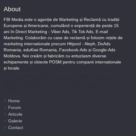
About
FBI Media este o agenție de Marketing și Reclamă cu tradiții
Europene și Americane, cumulând o experiență de peste 15
ani în Direct Marketing - Viber Ads, Tik Tok Ads, E-mail
Marketing. Colaborăm cu case de reclamă și folosim rețele de
marketing internationale precum Httpool - Aleph, DoAds
Romania, eduKiwi Romania, Facebook-Ads și Google-Ads
Moldova. Noi creăm și fabricăm cu entuziasm diverse
echipamente și obiecte POSM pentru companii internaționale
și locale.
Puteți afla totul despre metodele noastre de lucru și despre rapiditatea execuției lucrărilor Tel
+373-78-606-303 sau prin solicitare scrisă la info@fbi.md. Persoana noastră juridică are
următoarele rechizite bancare:
Nobus Grup SRL, Cod fiscal 1016600010629, B.C. “Moldindconbank” SA sucursala Dumeniuc
Chisinau, SWIFT MOLDMD2X373, IBAN MD57ML000000002251849355,
Administrator Barbaros Irina.
Home
Forum
Articole
Galerie
Contact