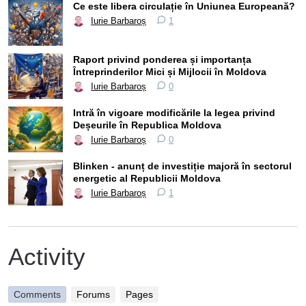
Ce este libera circulație în Uniunea Europeană?
Iurie Barbaroș
1
Raport privind ponderea și importanța
Întreprinderilor Mici și Mijlocii în Moldova
Iurie Barbaroș
0
Intră în vigoare modificările la legea privind
Deșeurile în Republica Moldova
Iurie Barbaroș
0
Blinken - anunț de investiție majoră în sectorul
energetic al Republicii Moldova
Iurie Barbaroș
1
Activity
Comments
Forums
Pages