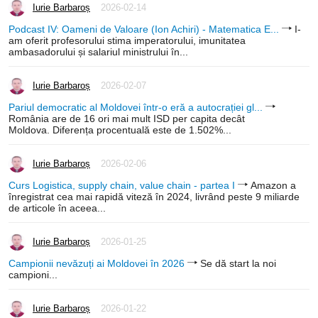
Iurie Barbaroș
2026-02-14
Podcast IV: Oameni de Valoare (Ion Achiri) - Matematica E...
I-
am oferit profesorului stima imperatorului, imunitatea
ambasadorului și salariul ministrului în...
Iurie Barbaroș
2026-02-07
Pariul democratic al Moldovei într-o eră a autocrației gl...
România are de 16 ori mai mult ISD per capita decât
Moldova. Diferența procentuală este de 1.502%...
Iurie Barbaroș
2026-02-06
Curs Logistica, supply chain, value chain - partea I
Amazon a
înregistrat cea mai rapidă viteză în 2024, livrând peste 9 miliarde
de articole în aceea...
Iurie Barbaroș
2026-01-25
Campionii nevăzuți ai Moldovei în 2026
Se dă start la noi
campioni...
Iurie Barbaroș
2026-01-22