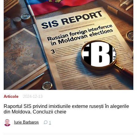
Together, we can transform the pain of the past into a future built
on dignity and hope.”
Articole
2024-12-13
Raportul SIS privind imixtiunile externe rusești în alegerile
din Moldova. Concluzii cheie
Iurie Barbaroș
1