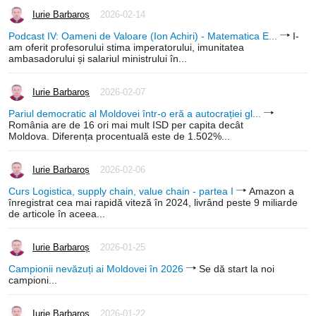
Iurie Barbaroș
2026-02-14
Podcast IV: Oameni de Valoare (Ion Achiri) - Matematica E...
I-
am oferit profesorului stima imperatorului, imunitatea
ambasadorului și salariul ministrului în...
Iurie Barbaroș
2026-02-07
Pariul democratic al Moldovei într-o eră a autocrației gl...
România are de 16 ori mai mult ISD per capita decât
Moldova. Diferența procentuală este de 1.502%...
Iurie Barbaroș
2026-02-06
Curs Logistica, supply chain, value chain - partea I
Amazon a
înregistrat cea mai rapidă viteză în 2024, livrând peste 9 miliarde
de articole în aceea...
Iurie Barbaroș
2026-01-25
Campionii nevăzuți ai Moldovei în 2026
Se dă start la noi
campioni...
Iurie Barbaroș
2026-01-22