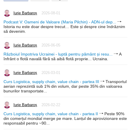
Iurie Barbaroș
2026-08-01
Podcast V: Oameni de Valoare (Maria Pilchin) - ADN-ul dep...
Istoria nu este doar despre trecut… Este și despre cine îndrăznim
să devenim.
Iurie Barbaroș
2026-06-05
Războiul împotriva Ucrainei - luptă pentru pământ și resu...
A
înfrânt o flotă navală fără să aibă flotă proprie... Ucraina.
Iurie Barbaroș
2026-03-01
Curs Logistica, supply chain, value chain - partea III
Transportul
aerian reprezintă sub 1% din volum, dar peste 35% din valoarea
bunurilor transportate...
Iurie Barbaroș
2026-02-22
Curs Logistica, supply chain, value chain - partea II
Peste 90%
din comerțul mondial merge pe mare. Lanțul de aprovizionare este
responsabil pentru ~90...