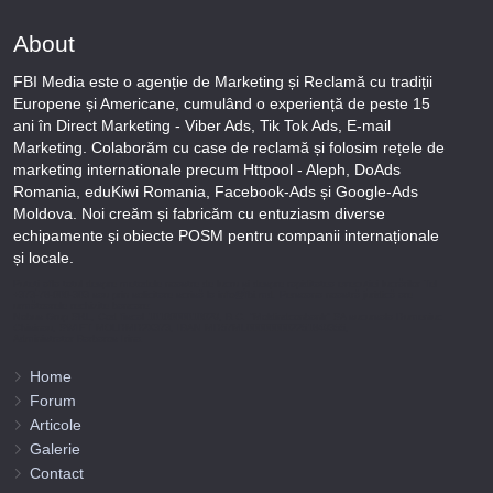
About
FBI Media este o agenție de Marketing și Reclamă cu tradiții
Europene și Americane, cumulând o experiență de peste 15
ani în Direct Marketing - Viber Ads, Tik Tok Ads, E-mail
Marketing. Colaborăm cu case de reclamă și folosim rețele de
marketing internationale precum Httpool - Aleph, DoAds
Romania, eduKiwi Romania, Facebook-Ads și Google-Ads
Moldova. Noi creăm și fabricăm cu entuziasm diverse
echipamente și obiecte POSM pentru companii internaționale
și locale.
Puteți afla totul despre metodele noastre de lucru și despre rapiditatea execuției lucrărilor Tel
+373-78-606-303 sau prin solicitare scrisă la info@fbi.md. Persoana noastră juridică are
următoarele rechizite bancare:
Nobus Grup SRL, Cod fiscal 1016600010629, B.C. “Moldindconbank” SA sucursala Dumeniuc
Chisinau, SWIFT MOLDMD2X373, IBAN MD57ML000000002251849355,
Administrator Barbaros Irina.
Home
Forum
Articole
Galerie
Contact