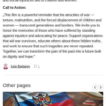
and social injustices tied to children and women.
Call to Action:
„This film is a powerful reminder that the atrocities of war —
torture, malnutrition, and the forced displacement of children and
women — transcend generations and borders. We invite you to
honor the memories of those who have suffered by standing
against injustice and advocating for peace. Support organizations
that aid war survivors, educate others about these hidden truths,
and work to ensure that such tragedies are never repeated.
Together, we can transform the pain of the past into a future built
on dignity and hope.”
Call to Action:
Iurie Barbaroș
1
„This film is a powerful reminder that the atrocities of war —
torture, malnutrition, and the forced displacement of children and
women — transcend generations and borders. We invite you to
Other pages
honor the memories of those who have suffered by standing
against injustice and advocating for peace. Support organizations
that aid war survivors, educate others about these hidden truths,
and work to ensure that such tragedies are never repeated.