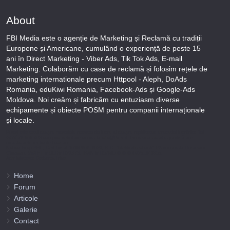
About
FBI Media este o agenție de Marketing și Reclamă cu tradiții
Europene și Americane, cumulând o experiență de peste 15
ani în Direct Marketing - Viber Ads, Tik Tok Ads, E-mail
Marketing. Colaborăm cu case de reclamă și folosim rețele de
marketing internationale precum Httpool - Aleph, DoAds
Romania, eduKiwi Romania, Facebook-Ads și Google-Ads
Moldova. Noi creăm și fabricăm cu entuziasm diverse
echipamente și obiecte POSM pentru companii internaționale
și locale.
Puteți afla totul despre metodele noastre de lucru și despre rapiditatea execuției lucrărilor Tel
+373-78-606-303 sau prin solicitare scrisă la info@fbi.md. Persoana noastră juridică are
următoarele rechizite bancare:
Nobus Grup SRL, Cod fiscal 1016600010629, B.C. “Moldindconbank” SA sucursala Dumeniuc
Chisinau, SWIFT MOLDMD2X373, IBAN MD57ML000000002251849355,
Administrator Barbaros Irina.
Home
Forum
Articole
Galerie
Contact