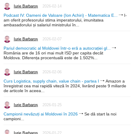
Iurie Barbaroș
2026-02-14
Podcast IV: Oameni de Valoare (Ion Achiri) - Matematica E...
I-
am oferit profesorului stima imperatorului, imunitatea
ambasadorului și salariul ministrului în...
Iurie Barbaroș
2026-02-07
Pariul democratic al Moldovei într-o eră a autocrației gl...
România are de 16 ori mai mult ISD per capita decât
Moldova. Diferența procentuală este de 1.502%...
Iurie Barbaroș
2026-02-06
Curs Logistica, supply chain, value chain - partea I
Amazon a
înregistrat cea mai rapidă viteză în 2024, livrând peste 9 miliarde
de articole în aceea...
Iurie Barbaroș
2026-01-25
Campionii nevăzuți ai Moldovei în 2026
Se dă start la noi
campioni...
Iurie Barbaroș
2026-01-22