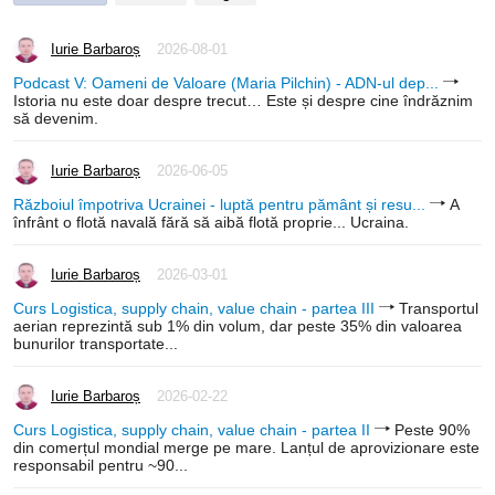
Iurie Barbaroș
2026-08-01
Podcast V: Oameni de Valoare (Maria Pilchin) - ADN-ul dep...
Istoria nu este doar despre trecut… Este și despre cine îndrăznim
să devenim.
Iurie Barbaroș
2026-06-05
Războiul împotriva Ucrainei - luptă pentru pământ și resu...
A
înfrânt o flotă navală fără să aibă flotă proprie... Ucraina.
Iurie Barbaroș
2026-03-01
Curs Logistica, supply chain, value chain - partea III
Transportul
aerian reprezintă sub 1% din volum, dar peste 35% din valoarea
bunurilor transportate...
Iurie Barbaroș
2026-02-22
Curs Logistica, supply chain, value chain - partea II
Peste 90%
din comerțul mondial merge pe mare. Lanțul de aprovizionare este
responsabil pentru ~90...