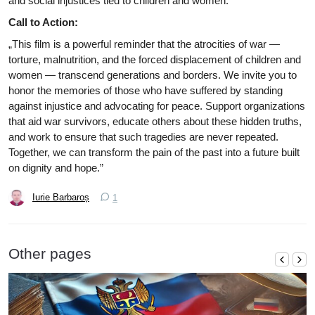
and social injustices tied to children and women.
Call to Action:
„This film is a powerful reminder that the atrocities of war —
torture, malnutrition, and the forced displacement of children and
women — transcend generations and borders. We invite you to
honor the memories of those who have suffered by standing
against injustice and advocating for peace. Support organizations
that aid war survivors, educate others about these hidden truths,
and work to ensure that such tragedies are never repeated.
Together, we can transform the pain of the past into a future built
on dignity and hope.”
Call to Action:
Iurie Barbaroș
1
„This film is a powerful reminder that the atrocities of war —
torture, malnutrition, and the forced displacement of children and
women — transcend generations and borders. We invite you to
Other pages
honor the memories of those who have suffered by standing
against injustice and advocating for peace. Support organizations
that aid war survivors, educate others about these hidden truths,
and work to ensure that such tragedies are never repeated.