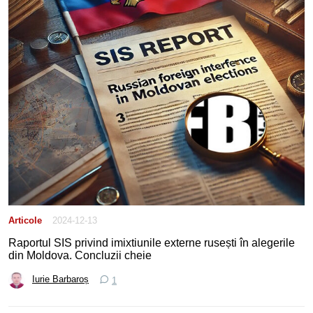
Together, we can transform the pain of the past into a future built
on dignity and hope.”
Articole
2024-12-13
Raportul SIS privind imixtiunile externe rusești în alegerile
din Moldova. Concluzii cheie
Iurie Barbaroș
1