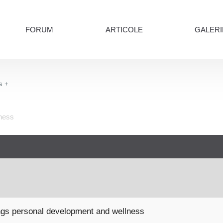
FORUM
ARTICOLE
GALERI
s +
lness
hings personal development and wellness