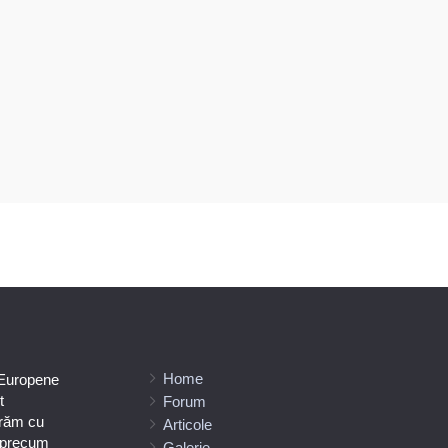
Home
 Europene
t
Forum
orăm cu
Articole
e precum
Galerie