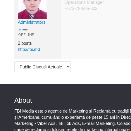
Operations Manager
+373-78-606-303
Administrators
2 posts
http://fbi.md
About
FBI Media este o agenție de Marketing și Reclamă cu tradiții
și Americane, cumulând o experiență de peste 15 ani în Direc
Marketing - Viber Ads, Tik Tok Ads, E-mail Marketing. Colab
case de reclamă și folosim rețele de marketing international