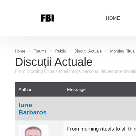
HOME
Home
Forums
Public
Discuții Actuale
Morning Ritual
Discuții Actuale
From Morning Rituals to all things personal development\wel
Author
Message
Iurie
Barbaroș
From morning rituals to all t