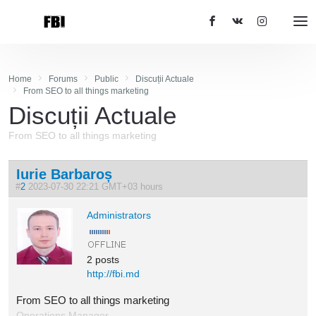
Home
Forums
Public
Discuții Actuale
From SEO to all things marketing
Discuții Actuale
From SEO to all things marketing
Iurie Barbaroș
#
2
2023-07-30 22:21 GMT+03 hours
Administrators
2 posts
http://fbi.md
From SEO to all things marketing
Operations Manager