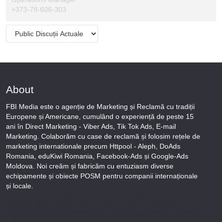
+373-78-606-303
About
FBI Media este o agenție de Marketing și Reclamă cu tradiții
Europene și Americane, cumulând o experiență de peste 15
ani în Direct Marketing - Viber Ads, Tik Tok Ads, E-mail
Marketing. Colaborăm cu case de reclamă și folosim rețele de
marketing internationale precum Httpool - Aleph, DoAds
Romania, eduKiwi Romania, Facebook-Ads și Google-Ads
Moldova. Noi creăm și fabricăm cu entuziasm diverse
echipamente și obiecte POSM pentru companii internaționale
și locale.
Puteți afla totul despre metodele noastre de lucru și despre rapiditatea execuției lucrărilor Tel
+373-78-606-303 sau prin solicitare scrisă la info@fbi.md. Persoana noastră juridică are
următoarele rechizite bancare:
Nobus Grup SRL, Cod fiscal 1016600010629, B.C. “Moldindconbank” SA sucursala Dumeniuc
Chisinau, SWIFT MOLDMD2X373, IBAN MD57ML000000002251849355,