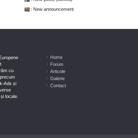
: New announcement
Home
 Europene
t
Forum
orăm cu
Articole
e precum
Galerie
k-Ads și
Contact
verse
i locale.
ilor Tel +373-
ătoarele
umeniuc