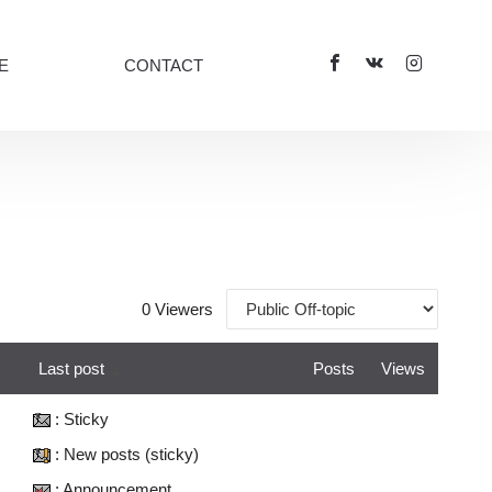
E
CONTACT
0 Viewers
Last post
Posts
Views
: Sticky
: New posts (sticky)
: Announcement