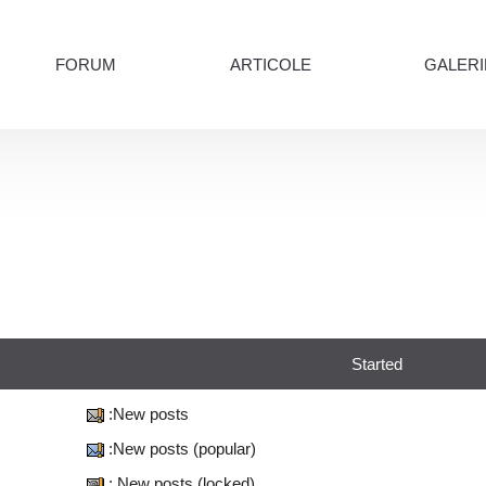
FORUM
ARTICOLE
GALERI
Started
:New posts
:New posts (popular)
: New posts (locked)