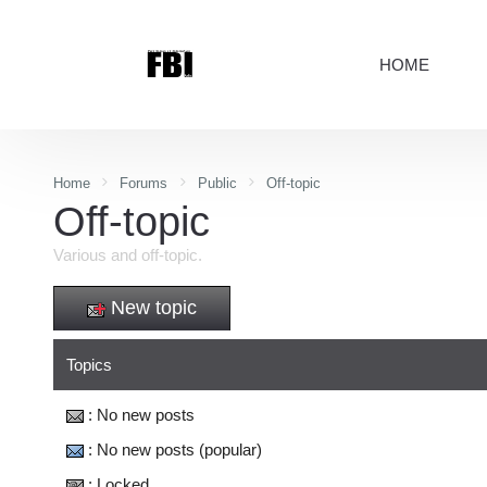
HOME
Home
Forums
Public
Off-topic
Off-topic
Various and off-topic.
New topic
Topics
: No new posts
: No new posts (popular)
: Locked