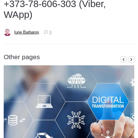
+373-78-606-303 (Viber,
WApp)
Iurie Barbaroș
0
Other pages