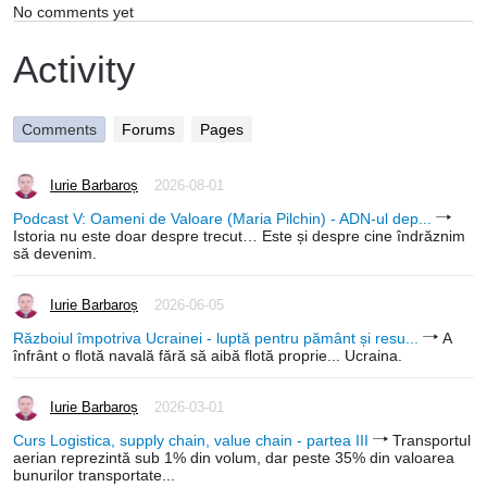
No comments yet
Activity
Comments
Forums
Pages
Iurie Barbaroș
2026-08-01
Podcast V: Oameni de Valoare (Maria Pilchin) - ADN-ul dep...
Istoria nu este doar despre trecut… Este și despre cine îndrăznim
să devenim.
Iurie Barbaroș
2026-06-05
Războiul împotriva Ucrainei - luptă pentru pământ și resu...
A
înfrânt o flotă navală fără să aibă flotă proprie... Ucraina.
Iurie Barbaroș
2026-03-01
Curs Logistica, supply chain, value chain - partea III
Transportul
aerian reprezintă sub 1% din volum, dar peste 35% din valoarea
bunurilor transportate...