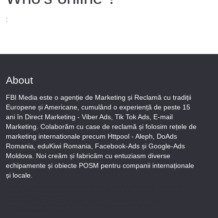
:
About
FBI Media este o agenție de Marketing și Reclamă cu tradiții
Europene și Americane, cumulând o experiență de peste 15
ani în Direct Marketing - Viber Ads, Tik Tok Ads, E-mail
Marketing. Colaborăm cu case de reclamă și folosim rețele de
marketing internationale precum Httpool - Aleph, DoAds
Romania, eduKiwi Romania, Facebook-Ads și Google-Ads
Moldova. Noi creăm și fabricăm cu entuziasm diverse
echipamente și obiecte POSM pentru companii internaționale
și locale.
Puteți afla totul despre metodele noastre de lucru și despre rapiditatea execuției lucrărilor Tel
+373-78-606-303 sau prin solicitare scrisă la info@fbi.md. Persoana noastră juridică are
următoarele rechizite bancare:
Nobus Grup SRL, Cod fiscal 1016600010629, B.C. “Moldindconbank” SA sucursala Dumeniuc
Chisinau, SWIFT MOLDMD2X373, IBAN MD57ML000000002251849355,
Administrator Barbaros Irina.