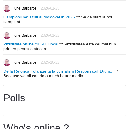
Iurie Barbaroș
2026-01-25
Campionii nevăzuți ai Moldovei în 2026
Se dă start la noi
campioni...
Iurie Barbaroș
2026-01-22
Vizibilitate online cu SEO local
Vizibilitatea este cel mai bun
prieten pentru o afacere...
Iurie Barbaroș
2025-10-22
De la Retorica Polarizantă la Jurnalism Responsabil: Drum...
Because we all can do a much better media...
Polls
Who's online ?