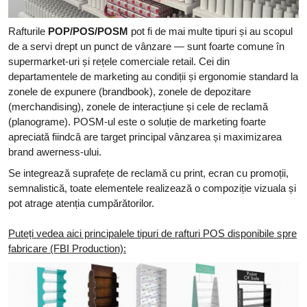
Rafturile
POP/POS/POSM
pot fi de mai multe tipuri și au scopul
de a servi drept un punct de vânzare — sunt foarte comune în
supermarket-uri și rețele comerciale retail. Cei din
departamentele de marketing au condiții și ergonomie standard la
zonele de expunere (brandbook), zonele de depozitare
(merchandising), zonele de interacțiune și cele de reclamă
(planograme). POSM-ul este o soluție de marketing foarte
apreciată fiindcă are target principal vânzarea și maximizarea
brand awerness-ului.
Se integrează suprafețe de reclamă cu print, ecran cu promoții,
semnalistică, toate elementele realizează o compoziție vizuala și
pot atrage atenția cumpărătorilor.
Puteți vedea aici principalele tipuri de rafturi POS disponibile spre
fabricare (FBI Production):