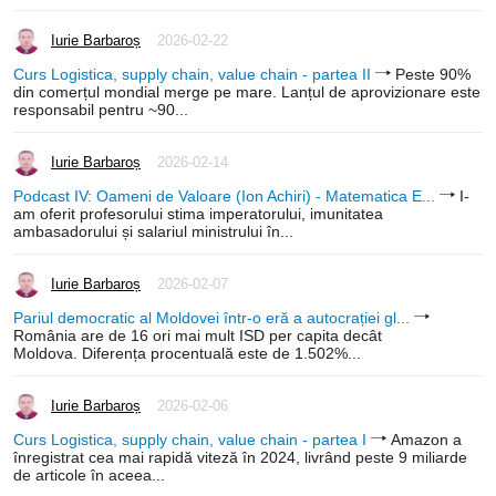
Iurie Barbaroș
2026-02-22
Curs Logistica, supply chain, value chain - partea II
Peste 90%
din comerțul mondial merge pe mare. Lanțul de aprovizionare este
responsabil pentru ~90...
Iurie Barbaroș
2026-02-14
Podcast IV: Oameni de Valoare (Ion Achiri) - Matematica E...
I-
am oferit profesorului stima imperatorului, imunitatea
ambasadorului și salariul ministrului în...
Iurie Barbaroș
2026-02-07
Pariul democratic al Moldovei într-o eră a autocrației gl...
România are de 16 ori mai mult ISD per capita decât
Moldova. Diferența procentuală este de 1.502%...
Iurie Barbaroș
2026-02-06
Curs Logistica, supply chain, value chain - partea I
Amazon a
înregistrat cea mai rapidă viteză în 2024, livrând peste 9 miliarde
de articole în aceea...