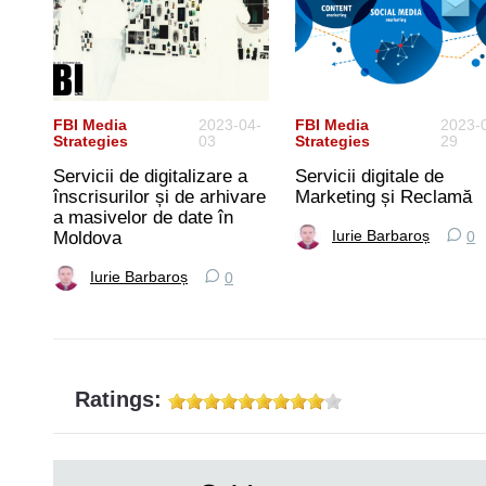
05-
FBI Media
2023-04-
FBI Media
2023-
Strategies
03
Strategies
29
Servicii de digitalizare a
Servicii digitale de
înscrisurilor și de arhivare
Marketing și Reclamă
alți
a masivelor de date în
Moldova
Iurie Barbaroș
0
Iurie Barbaroș
0
Ratings: