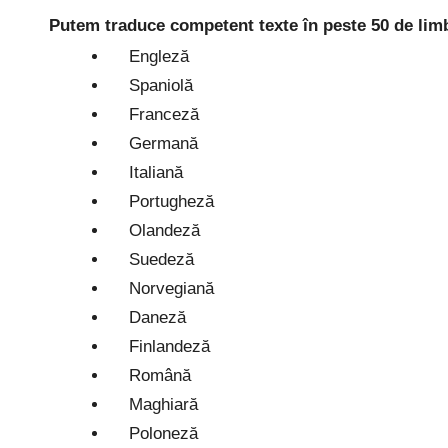
Putem traduce competent texte în peste 50 de limbi
Engleză
Spaniolă
Franceză
Germană
Italiană
Portugheză
Olandeză
Suedeză
Norvegiană
Daneză
Finlandeză
Română
Maghiară
Poloneză