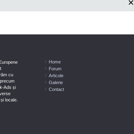
Home
 Europene
t
Forum
orăm cu
Articole
e precum
Galerie
k-Ads și
Contact
verse
i locale.
ilor Tel +373-
ătoarele
umeniuc