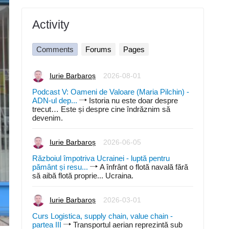
Activity
Comments
Forums
Pages
Iurie Barbaroș
2026-08-01
Podcast V: Oameni de Valoare (Maria Pilchin) -
ADN-ul dep...
Istoria nu este doar despre
trecut… Este și despre cine îndrăznim să
devenim.
Iurie Barbaroș
2026-06-05
Războiul împotriva Ucrainei - luptă pentru
pământ și resu...
A înfrânt o flotă navală fără
să aibă flotă proprie... Ucraina.
Iurie Barbaroș
2026-03-01
Curs Logistica, supply chain, value chain -
partea III
Transportul aerian reprezintă sub