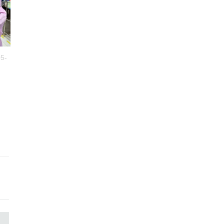
5-
FBI Media
2025-05-
FBI Media
2025-0
Strategies
15
Strategies
15
Social Media Audit: pentru
Site în 7 ZILE: Cum
decizii bazate pe date
Transformi Visul în
Realitate Când Toți Ceila
Te Fac Să Aștepți Luni
Iurie Barbaroș
1
Întregi
Iurie Barbaroș
1