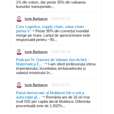
1% din volum, dar peste 35% din valoarea
bunurilor transportate...
Iurie Barbaroș
2026-02-22
Curs Logistica, supply chain, value chain -
partea II
Peste 90% din comerțul mondial
merge pe mare. Lanțul de aprovizionare este
responsabil pentru ~90...
Iurie Barbaroș
2026-02-14
Podcast IV: Oameni de Valoare (Ion Achiri) -
Matematica E...
I-am oferit profesorului stima
imperatorului, imunitatea ambasadorului și
salariul ministrului în...
Iurie Barbaroș
2026-02-07
Pariul democratic al Moldovei într-o eră a
autocrației gl...
România are de 16 ori mai
mult ISD per capita decât Moldova. Diferența
procentuală este de 1.502%...