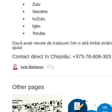
Zulu
Sesotho
IsiZulu
Igbo
Yoruba
Dacă aveți nevoie de traduceri într-o altă limbă străin
ajuta!
Contact direct în Chișinău: +373-78-606-303
Iurie Barbaroș
0
Other pages