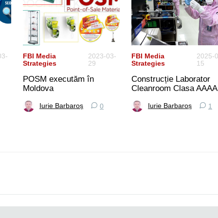
03-
FBI Media
2023-03-
FBI Media
2025-0
Strategies
29
Strategies
15
POSM executăm în
Construcție Laborator
Moldova
Cleanroom Clasa AAAA
Iurie Barbaroș
Iurie Barbaroș
0
1