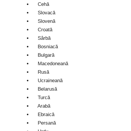
Cehă
Slovacă
Slovenă
Croată
Sârbă
Bosniacă
Bulgară
Macedoneană
Rusă
Ucraineană
Belarusă
Turcă
Arabă
Ebraică
Persană