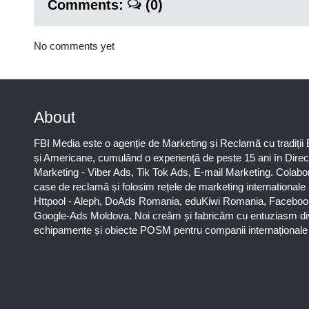
Comments:
(0)
No comments yet
About
FBI Media este o agenție de Marketing și Reclamă cu tradiții
și Americane, cumulând o experiență de peste 15 ani în Direc
Marketing - Viber Ads, Tik Tok Ads, E-mail Marketing. Colab
case de reclamă și folosim rețele de marketing international
Httpool - Aleph, DoAds Romania, eduKiwi Romania, Faceboo
Google-Ads Moldova. Noi creăm și fabricăm cu entuziasm di
echipamente și obiecte POSM pentru companii internaționale ș
Puteți afla totul despre metodele noastre de lucru și despre rapiditatea execuției lucrăr
78-606-303 sau prin solicitare scrisă la info@fbi.md. Persoana noastră juridică are urm
rechizite bancare:
Nobus Grup SRL, Cod fiscal 1016600010629, B.C. “Moldindconbank” SA sucursala D
Chisinau, SWIFT MOLDMD2X373, IBAN MD57ML000000002251849355,
Administrator Barbaros Irina.