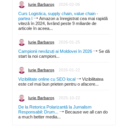
Iurie Barbaroș
2026-02-06
Curs Logistica, supply chain, value chain -
partea I
Amazon a înregistrat cea mai rapidă
viteză în 2024, livrând peste 9 miliarde de
articole în aceea...
Iurie Barbaroș
2026-01-25
Campionii nevăzuți ai Moldovei în 2026
Se dă
start la noi campioni...
Iurie Barbaroș
2026-01-22
Vizibilitate online cu SEO local
Vizibilitatea
este cel mai bun prieten pentru o afacere...
Iurie Barbaroș
2025-10-22
De la Retorica Polarizantă la Jurnalism
Responsabil: Drum...
Because we all can do
a much better media...