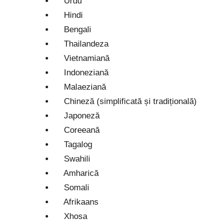
Urdu
Hindi
Bengali
Thailandeza
Vietnamiană
Indoneziană
Malaeziană
Chineză (simplificată și tradițională)
Japoneză
Coreeană
Tagalog
Swahili
Amharică
Somali
Afrikaans
Xhosa