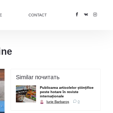
E
CONTACT
ine
Similar почитать
Publicarea articolelor științifice
peste hotare în reviste
internaționale
Iurie Barbaroș
0