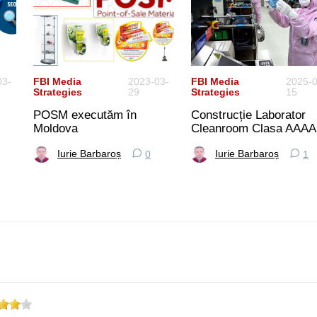
03-
FBI Media
2023-03-
FBI Media
2025-0
Strategies
29
Strategies
15
POSM executăm în
Construcție Laborator
Moldova
Cleanroom Clasa AAAA
Iurie Barbaroș
Iurie Barbaroș
0
1