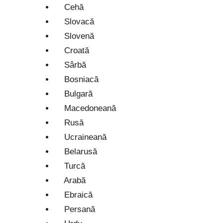
Cehă
Slovacă
Slovenă
Croată
Sârbă
Bosniacă
Bulgară
Macedoneană
Rusă
Ucraineană
Belarusă
Turcă
Arabă
Ebraică
Persană