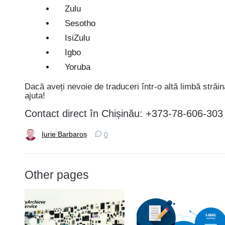
Zulu
Sesotho
IsiZulu
Igbo
Yoruba
Dacă aveți nevoie de traduceri într-o altă limbă străin
ajuta!
Contact direct în Chișinău: +373-78-606-303
Iurie Barbaroș
0
Other pages