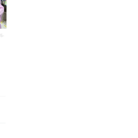
5-
FBI Media
2025-05-
FBI Media
2025-0
Strategies
15
Strategies
15
Social Media Audit: pentru
Site în 7 ZILE: Cum
decizii bazate pe date
Transformi Visul în
Realitate Când Toți Ceila
Te Fac Să Aștepți Luni
Iurie Barbaroș
1
Întregi
Iurie Barbaroș
1