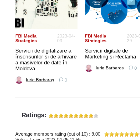
05-
FBI Media
2023-04-
FBI Media
2023-
Strategies
03
Strategies
29
Servicii de digitalizare a
Servicii digitale de
înscrisurilor și de arhivare
Marketing și Reclamă
alți
a masivelor de date în
Moldova
Iurie Barbaroș
0
Iurie Barbaroș
0
Ratings:
Average members rating (out of 10) : 9.00
Votes: 1 since 2023-04-05 11:55