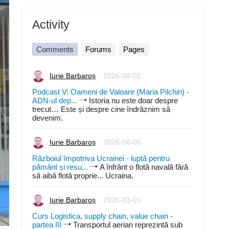
Activity
Comments
Forums
Pages
Iurie Barbaroș
2026-08-01
Podcast V: Oameni de Valoare (Maria Pilchin) -
ADN-ul dep...
Istoria nu este doar despre
trecut… Este și despre cine îndrăznim să
devenim.
Iurie Barbaroș
2026-06-05
Războiul împotriva Ucrainei - luptă pentru
pământ și resu...
A înfrânt o flotă navală fără
să aibă flotă proprie... Ucraina.
Iurie Barbaroș
2026-03-01
Curs Logistica, supply chain, value chain -
partea III
Transportul aerian reprezintă sub