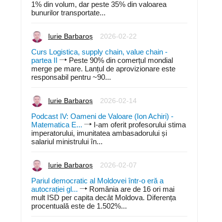
1% din volum, dar peste 35% din valoarea
bunurilor transportate...
Iurie Barbaroș
2026-02-22
Curs Logistica, supply chain, value chain -
partea II
Peste 90% din comerțul mondial
merge pe mare. Lanțul de aprovizionare este
responsabil pentru ~90...
Iurie Barbaroș
2026-02-14
Podcast IV: Oameni de Valoare (Ion Achiri) -
Matematica E...
I-am oferit profesorului stima
imperatorului, imunitatea ambasadorului și
salariul ministrului în...
Iurie Barbaroș
2026-02-07
Pariul democratic al Moldovei într-o eră a
autocrației gl...
România are de 16 ori mai
mult ISD per capita decât Moldova. Diferența
procentuală este de 1.502%...