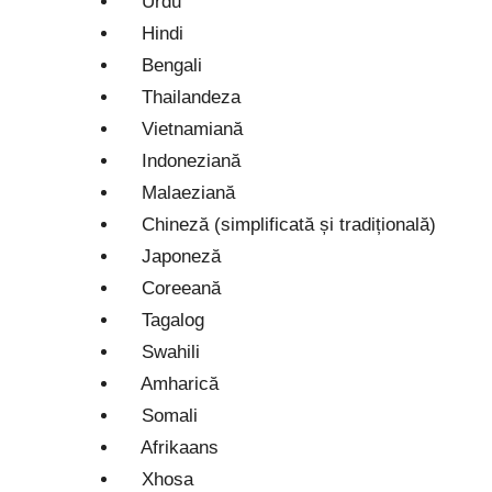
Urdu
Hindi
Bengali
Thailandeza
Vietnamiană
Indoneziană
Malaeziană
Chineză (simplificată și tradițională)
Japoneză
Coreeană
Tagalog
Swahili
Amharică
Somali
Afrikaans
Xhosa