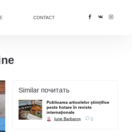
E
CONTACT
ine
Similar почитать
Publicarea articolelor științifice
peste hotare în reviste
internaționale
Iurie Barbaroș
0