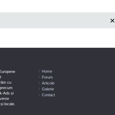
Home
 Europene
t
Forum
orăm cu
Articole
e precum
Galerie
k-Ads și
Contact
verse
i locale.
ilor Tel +373-
ătoarele