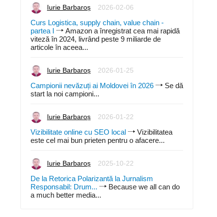
Iurie Barbaroș
2026-02-06
Curs Logistica, supply chain, value chain -
partea I
Amazon a înregistrat cea mai rapidă
viteză în 2024, livrând peste 9 miliarde de
articole în aceea...
Iurie Barbaroș
2026-01-25
Campionii nevăzuți ai Moldovei în 2026
Se dă
start la noi campioni...
Iurie Barbaroș
2026-01-22
Vizibilitate online cu SEO local
Vizibilitatea
este cel mai bun prieten pentru o afacere...
Iurie Barbaroș
2025-10-22
De la Retorica Polarizantă la Jurnalism
Responsabil: Drum...
Because we all can do
a much better media...