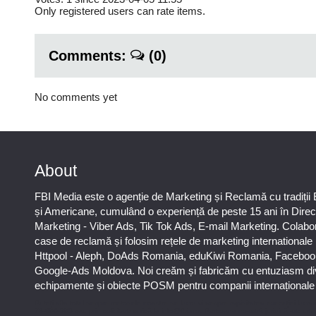
Only registered users can rate items.
Comments:
(0)
No comments yet
About
FBI Media este o agenție de Marketing și Reclamă cu tradiții
și Americane, cumulând o experiență de peste 15 ani în Direc
Marketing - Viber Ads, Tik Tok Ads, E-mail Marketing. Colab
case de reclamă și folosim rețele de marketing international
Httpool - Aleph, DoAds Romania, eduKiwi Romania, Faceboo
Google-Ads Moldova. Noi creăm și fabricăm cu entuziasm di
echipamente și obiecte POSM pentru companii internaționale ș
Puteți afla totul despre metodele noastre de lucru și despre rapiditatea execuției lucrăr
78-606-303 sau prin solicitare scrisă la info@fbi.md. Persoana noastră juridică are urm