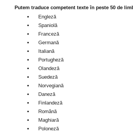
Putem traduce competent texte în peste 50 de limbi
Engleză
Spaniolă
Franceză
Germană
Italiană
Portugheză
Olandeză
Suedeză
Norvegiană
Daneză
Finlandeză
Română
Maghiară
Poloneză