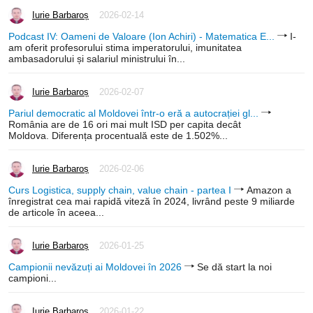
Iurie Barbaroș
2026-02-14
Podcast IV: Oameni de Valoare (Ion Achiri) - Matematica E...
I-
am oferit profesorului stima imperatorului, imunitatea
ambasadorului și salariul ministrului în...
Iurie Barbaroș
2026-02-07
Pariul democratic al Moldovei într-o eră a autocrației gl...
România are de 16 ori mai mult ISD per capita decât
Moldova. Diferența procentuală este de 1.502%...
Iurie Barbaroș
2026-02-06
Curs Logistica, supply chain, value chain - partea I
Amazon a
înregistrat cea mai rapidă viteză în 2024, livrând peste 9 miliarde
de articole în aceea...
Iurie Barbaroș
2026-01-25
Campionii nevăzuți ai Moldovei în 2026
Se dă start la noi
campioni...
Iurie Barbaroș
2026-01-22