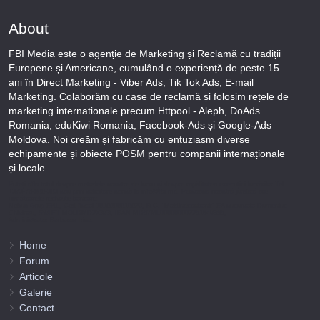
About
FBI Media este o agenție de Marketing și Reclamă cu tradiții
Europene și Americane, cumulând o experiență de peste 15
ani în Direct Marketing - Viber Ads, Tik Tok Ads, E-mail
Marketing. Colaborăm cu case de reclamă și folosim rețele de
marketing internationale precum Httpool - Aleph, DoAds
Romania, eduKiwi Romania, Facebook-Ads și Google-Ads
Moldova. Noi creăm și fabricăm cu entuziasm diverse
echipamente și obiecte POSM pentru companii internaționale
și locale.
Puteți afla totul despre metodele noastre de lucru și despre rapiditatea execuției lucrărilor Tel
+373-78-606-303 sau prin solicitare scrisă la info@fbi.md. Persoana noastră juridică are
următoarele rechizite bancare:
Nobus Grup SRL, Cod fiscal 1016600010629, B.C. “Moldindconbank” SA sucursala Dumeniuc
Chisinau, SWIFT MOLDMD2X373, IBAN MD57ML000000002251849355,
Administrator Barbaros Irina.
Home
Forum
Articole
Galerie
Contact