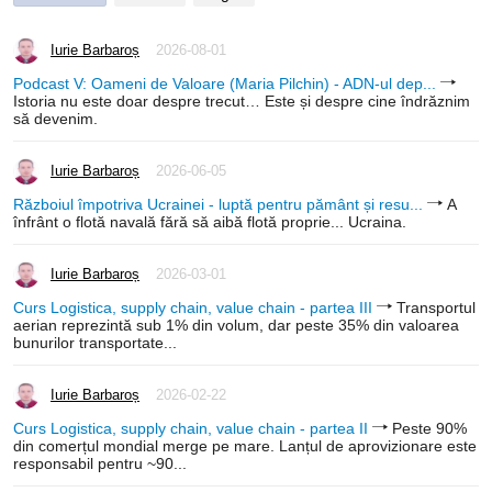
Iurie Barbaroș
2026-08-01
Podcast V: Oameni de Valoare (Maria Pilchin) - ADN-ul dep...
Istoria nu este doar despre trecut… Este și despre cine îndrăznim
să devenim.
Iurie Barbaroș
2026-06-05
Războiul împotriva Ucrainei - luptă pentru pământ și resu...
A
înfrânt o flotă navală fără să aibă flotă proprie... Ucraina.
Iurie Barbaroș
2026-03-01
Curs Logistica, supply chain, value chain - partea III
Transportul
aerian reprezintă sub 1% din volum, dar peste 35% din valoarea
bunurilor transportate...
Iurie Barbaroș
2026-02-22
Curs Logistica, supply chain, value chain - partea II
Peste 90%
din comerțul mondial merge pe mare. Lanțul de aprovizionare este
responsabil pentru ~90...