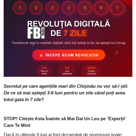
Secretul pe care agențiile mari din Chișinău nu vor să-l știi:
De ce să mai aștepți 3-6 luni pentru un site când poți avea
totul gata în 7 zile?
STOP! Citește Asta Înainte să Mai Dai Un Leu pe
"
Experții
"
Care Te Mint
Dacă în ultimele 6 luni ai fost dezamăgit de promisiuni goale,