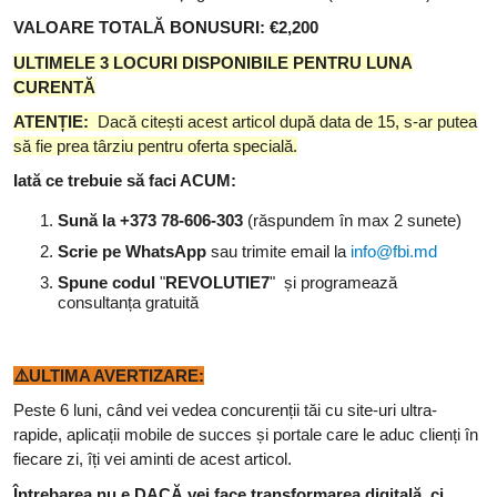
VALOARE TOTALĂ BONUSURI: €2,200
ULTIMELE 3 LOCURI DISPONIBILE PENTRU LUNA
CURENTĂ
ATENȚIE:
Dacă citești acest articol după data de 15, s-ar putea
să fie prea târziu pentru oferta specială.
Iată ce trebuie să faci ACUM:
Sună la +373 78-606-303
(răspundem în max 2 sunete)
Scrie pe WhatsApp
sau trimite email la
info@fbi.md
Spune codul
"
REVOLUTIE7
"
și programează
consultanța gratuită
⚠️
ULTIMA AVERTIZARE:
Peste 6 luni, când vei vedea concurenții tăi cu site-uri ultra-
rapide, aplicații mobile de succes și portale care le aduc clienți în
fiecare zi, îți vei aminti de acest articol.
Întrebarea nu e DACĂ vei face transformarea digitală, ci