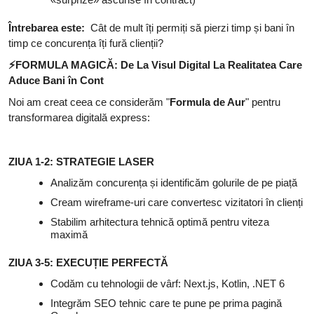
Întrebarea este:
Cât de mult îți permiți să pierzi timp și bani în
timp ce concurența îți fură clienții?
⚡
FORMULA MAGICĂ: De La Visul Digital La Realitatea Care
Aduce Bani în Cont
Noi am creat ceea ce considerăm
"
Formula de Aur
"
pentru
transformarea digitală express:
ZIUA 1-2: STRATEGIE LASER
Analizăm concurența și identificăm golurile de pe piață
Cream wireframe-uri care convertesc vizitatori în clienți
Stabilim arhitectura tehnică optimă pentru viteza
maximă
ZIUA 3-5: EXECUȚIE PERFECTĂ
Codăm cu tehnologii de vârf: Next.js, Kotlin, .NET 6
Integrăm SEO tehnic care te pune pe prima pagină