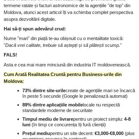
termene ratate și facturi astronomice de la agențiile
"
de top
"
din
Moldova, atunci acest articol îți va schimba complet perspectiva
asupra dezvoltării digitale.
Hai să-ți spun adevărul crud:
Nume
"
mari
"
din piață te-au obișnuit cu o mentalitate toxică:
"
Dacă vrei calitate, trebuie să aștepți și să plătești scump.
"
FALS!
Asta e cea mai mare minciună din industria IT moldovenească.
Cum Arată Realitatea Cruntă pentru Business-urile din
Moldova:
73% dintre site-urile
create de agențiile mari se încarcă
în peste 5 secunde (Google le penalizează automat)
89% dintre aplicațiile mobile
locale nu respectă
standardele moderne de securitate
Timpul mediu de livrare
pentru un proiect simplu:
4-8
luni
(în timp ce concurența îți fură clienții)
Prețul mediu
pentru un site decent:
€3,000-€8,000
(plus
«surprize» ascunse în contract)