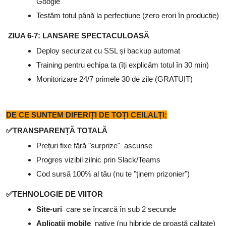
Google
Testăm totul până la perfecțiune (zero erori în producție)
ZIUA 6-7: LANSARE SPECTACULOASĂ
Deploy securizat cu SSL și backup automat
Training pentru echipa ta (îți explicăm totul în 30 min)
Monitorizare 24/7 primele 30 de zile (GRATUIT)
DE CE SUNTEM DIFERIȚI DE TOȚI CEILALȚI:
✅
TRANSPARENȚĂ TOTALĂ
Prețuri fixe fără
"
surprize
"
ascunse
Progres vizibil zilnic prin Slack/Teams
Cod sursă 100% al tău (nu te "ținem prizonier")
✅
TEHNOLOGIE DE VIITOR
Site-uri
care se încarcă în sub 2 secunde
Aplicații mobile
native (nu hibride de proastă calitate)