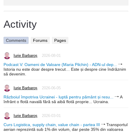
Activity
Comments
Forums
Pages
Iurie Barbaroș
2026-08-01
Podcast V: Oameni de Valoare (Maria Pilchin) - ADN-ul dep...
Istoria nu este doar despre trecut… Este și despre cine îndrăznim
să devenim.
Iurie Barbaroș
2026-06-05
Războiul împotriva Ucrainei - luptă pentru pământ și resu...
A
înfrânt o flotă navală fără să aibă flotă proprie... Ucraina.
Iurie Barbaroș
2026-03-01
Curs Logistica, supply chain, value chain - partea III
Transportul
aerian reprezintă sub 1% din volum, dar peste 35% din valoarea