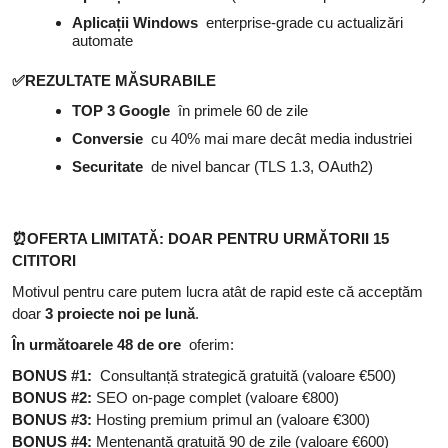
Aplicații Windows
enterprise-grade cu actualizări
automate
✅
REZULTATE MĂSURABILE
TOP 3 Google
în primele 60 de zile
Conversie
cu 40% mai mare decât media industriei
Securitate
de nivel bancar (TLS 1.3, OAuth2)
⏰
OFERTA LIMITATĂ: DOAR PENTRU URMĂTORII 15
CITITORI
Motivul pentru care putem lucra atât de rapid este că acceptăm
doar
3 proiecte noi pe lună
.
În următoarele 48 de ore
oferim:
BONUS #1:
Consultanță strategică gratuită (valoare €500)
BONUS #2:
SEO on-page complet (valoare €800)
BONUS #3:
Hosting premium primul an (valoare €300)
BONUS #4:
Mentenanță gratuită 90 de zile (valoare €600)