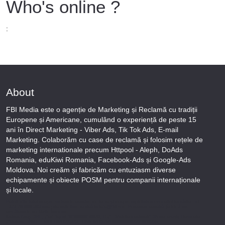
Who's online ?
:
About
FBI Media este o agenție de Marketing și Reclamă cu tradiții
Europene și Americane, cumulând o experiență de peste 15
ani în Direct Marketing - Viber Ads, Tik Tok Ads, E-mail
Marketing. Colaborăm cu case de reclamă și folosim rețele de
marketing internationale precum Httpool - Aleph, DoAds
Romania, eduKiwi Romania, Facebook-Ads și Google-Ads
Moldova. Noi creăm și fabricăm cu entuziasm diverse
echipamente și obiecte POSM pentru companii internaționale
și locale.
Puteți afla totul despre metodele noastre de lucru și despre rapiditatea execuției lucrărilor Tel
+373-78-606-303 sau prin solicitare scrisă la info@fbi.md. Persoana noastră juridică are
următoarele rechizite bancare:
Nobus Grup SRL, Cod fiscal 1016600010629, B.C. “Moldindconbank” SA sucursala Dumeniuc
Chisinau, SWIFT MOLDMD2X373, IBAN MD57ML000000002251849355,