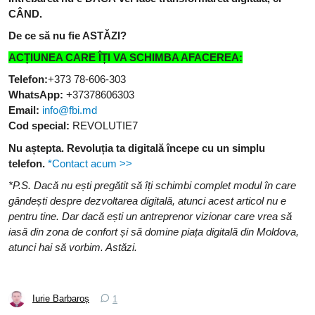
CÂND.
De ce să nu fie ASTĂZI?
ACȚIUNEA CARE ÎȚI VA SCHIMBA AFACEREA:
Telefon:
+373 78-606-303
WhatsApp:
+37378606303
Email:
info@fbi.md
Cod special:
REVOLUTIE7
Nu aștepta. Revoluția ta digitală începe cu un simplu
telefon.
*Contact acum >>
*P.S. Dacă nu ești pregătit să îți schimbi complet modul în care
gândești despre dezvoltarea digitală, atunci acest articol nu e
pentru tine. Dar dacă ești un antreprenor vizionar care vrea să
iasă din zona de confort și să domine piața digitală din Moldova,
atunci hai să vorbim. Astăzi.
Iurie Barbaroș
1