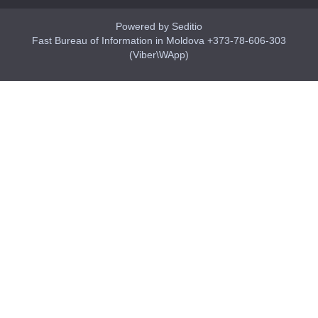
Powered by Seditio
Fast Bureau of Information in Moldova +373-78-606-303
(Viber\WApp)