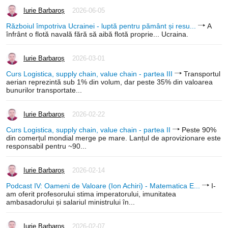
Iurie Barbaroș
2026-06-05
Războiul împotriva Ucrainei - luptă pentru pământ și resu...
A
înfrânt o flotă navală fără să aibă flotă proprie... Ucraina.
Iurie Barbaroș
2026-03-01
Curs Logistica, supply chain, value chain - partea III
Transportul
aerian reprezintă sub 1% din volum, dar peste 35% din valoarea
bunurilor transportate...
Iurie Barbaroș
2026-02-22
Curs Logistica, supply chain, value chain - partea II
Peste 90%
din comerțul mondial merge pe mare. Lanțul de aprovizionare este
responsabil pentru ~90...
Iurie Barbaroș
2026-02-14
Podcast IV: Oameni de Valoare (Ion Achiri) - Matematica E...
I-
am oferit profesorului stima imperatorului, imunitatea
ambasadorului și salariul ministrului în...
Iurie Barbaroș
2026-02-07