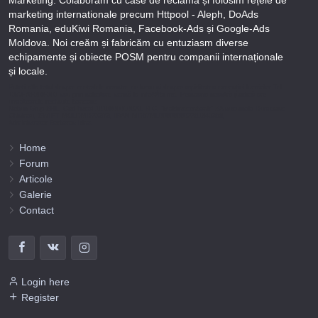
marketing internationale precum Httpool - Aleph, DoAds
Romania, eduKiwi Romania, Facebook-Ads și Google-Ads
Moldova. Noi creăm și fabricăm cu entuziasm diverse
echipamente și obiecte POSM pentru companii internaționale
și locale.
Puteți afla totul despre metodele noastre de lucru și despre rapiditatea execuției lucrărilor Tel
+373-78-606-303 sau prin solicitare scrisă la info@fbi.md. Persoana noastră juridică are
următoarele rechizite bancare:
Nobus Grup SRL, Cod fiscal 1016600010629, B.C. “Moldindconbank” SA sucursala Dumeniuc
Chisinau, SWIFT MOLDMD2X373, IBAN MD57ML000000002251849355,
Administrator Barbaros Irina.
Home
Forum
Articole
Galerie
Contact
Login here
Register