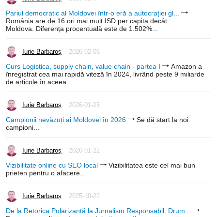
Pariul democratic al Moldovei într-o eră a autocrației gl...
România are de 16 ori mai mult ISD per capita decât
Moldova. Diferența procentuală este de 1.502%...
Iurie Barbaroș
2026-02-06
Curs Logistica, supply chain, value chain - partea I
Amazon a
înregistrat cea mai rapidă viteză în 2024, livrând peste 9 miliarde
de articole în aceea...
Iurie Barbaroș
2026-01-25
Campionii nevăzuți ai Moldovei în 2026
Se dă start la noi
campioni...
Iurie Barbaroș
2026-01-22
Vizibilitate online cu SEO local
Vizibilitatea este cel mai bun
prieten pentru o afacere...
Iurie Barbaroș
2025-10-22
De la Retorica Polarizantă la Jurnalism Responsabil: Drum...