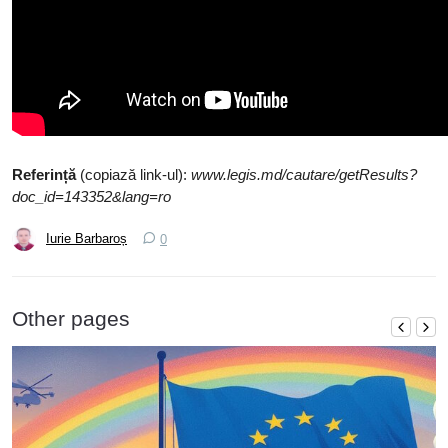
Referință
(copiază link-ul):
www.legis.md/cautare/getResults?
doc_id=143352&lang=ro
Iurie Barbaroș
0
Other pages