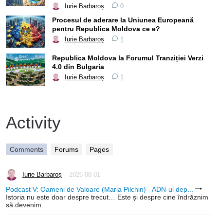
Iurie Barbaroș
0
Procesul de aderare la Uniunea Europeană
pentru Republica Moldova ce e?
Iurie Barbaroș
1
Republica Moldova la Forumul Tranziției Verzi
4.0 din Bulgaria
Iurie Barbaroș
1
Activity
Comments
Forums
Pages
Iurie Barbaroș
2026-08-01
Podcast V: Oameni de Valoare (Maria Pilchin) - ADN-ul dep...
Istoria nu este doar despre trecut… Este și despre cine îndrăznim
să devenim.