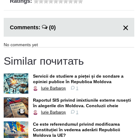
Ratings:
Comments:
(0)
No comments yet
Similar почитать
Servicii de studiere a pieței și de sondare a
opiniei publice în Republica Moldova
Iurie Barbaroș
1
Raportul SIS privind imixtiunile externe rusești
în alegerile din Moldova. Concluzii cheie
Iurie Barbaroș
1
Ce este referendumul privind modificarea
Constituției în vederea aderării Republicii
Moldova la UE?