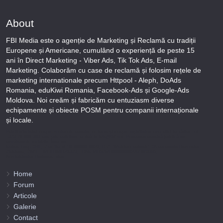
About
FBI Media este o agenție de Marketing și Reclamă cu tradiții
Europene și Americane, cumulând o experiență de peste 15
ani în Direct Marketing - Viber Ads, Tik Tok Ads, E-mail
Marketing. Colaborăm cu case de reclamă și folosim rețele de
marketing internationale precum Httpool - Aleph, DoAds
Romania, eduKiwi Romania, Facebook-Ads și Google-Ads
Moldova. Noi creăm și fabricăm cu entuziasm diverse
echipamente și obiecte POSM pentru companii internaționale
și locale.
Puteți afla totul despre metodele noastre de lucru și despre rapiditatea execuției lucrărilor Tel
+373-78-606-303 sau prin solicitare scrisă la info@fbi.md. Persoana noastră juridică are
următoarele rechizite bancare:
Nobus Grup SRL, Cod fiscal 1016600010629, B.C. “Moldindconbank” SA sucursala Dumeniuc
Chisinau, SWIFT MOLDMD2X373, IBAN MD57ML000000002251849355,
Administrator Barbaros Irina.
Home
Forum
Articole
Galerie
Contact