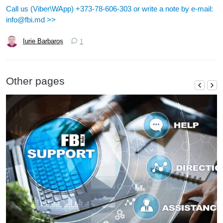
Call us (Viber\WApp) +373-78-606-303 or write a note by e-mail:
info@fbi.md >>
Iurie Barbaroș
1
Other pages