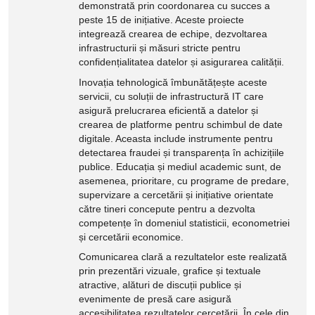
demonstrată prin coordonarea cu succes a
peste 15 de inițiative. Aceste proiecte
integrează crearea de echipe, dezvoltarea
infrastructurii și măsuri stricte pentru
confidențialitatea datelor și asigurarea calității.
Inovația tehnologică îmbunătățește aceste
servicii, cu soluții de infrastructură IT care
asigură prelucrarea eficientă a datelor și
crearea de platforme pentru schimbul de date
digitale. Aceasta include instrumente pentru
detectarea fraudei și transparența în achizițiile
publice. Educația și mediul academic sunt, de
asemenea, prioritare, cu programe de predare,
supervizare a cercetării și inițiative orientate
către tineri concepute pentru a dezvolta
competențe în domeniul statisticii, econometriei
și cercetării economice.
Comunicarea clară a rezultatelor este realizată
prin prezentări vizuale, grafice și textuale
atractive, alături de discuții publice și
evenimente de presă care asigură
accesibilitatea rezultatelor cercetării. În cele din