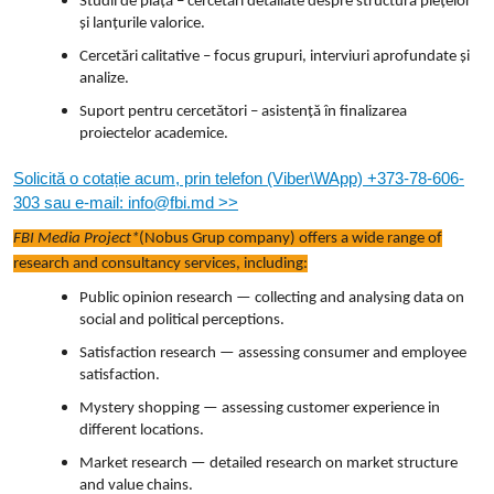
Studii de piață – cercetări detaliate despre structura piețelor
și lanțurile valorice.
Cercetări calitative – focus grupuri, interviuri aprofundate și
analize.
Suport pentru cercetători – asistență în finalizarea
proiectelor academice.
Solicită o cotație acum, prin telefon (Viber\WApp) +373-78-606-
303 sau e-mail: info@fbi.md >>
FBI Media Project*
(Nobus Grup company) offers a wide range of
research and consultancy services, including:
Public opinion research — collecting and analysing data on
social and political perceptions.
Satisfaction research — assessing consumer and employee
satisfaction.
Mystery shopping — assessing customer experience in
different locations.
Market research — detailed research on market structure
and value chains.