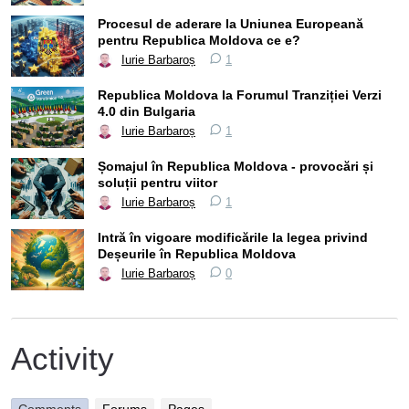
Procesul de aderare la Uniunea Europeană
pentru Republica Moldova ce e?
Iurie Barbaroș
1
Republica Moldova la Forumul Tranziției Verzi
4.0 din Bulgaria
Iurie Barbaroș
1
Șomajul în Republica Moldova - provocări și
soluții pentru viitor
Iurie Barbaroș
1
Intră în vigoare modificările la legea privind
Deșeurile în Republica Moldova
Iurie Barbaroș
0
Activity
Comments
Forums
Pages