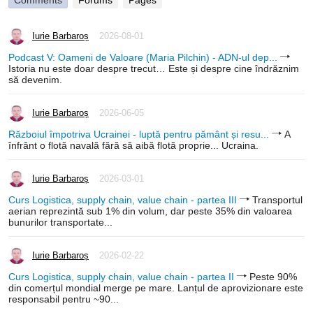
Iurie Barbaroș
2026-08-01
Podcast V: Oameni de Valoare (Maria Pilchin) - ADN-ul dep...
Istoria nu este doar despre trecut… Este și despre cine îndrăznim
să devenim.
Iurie Barbaroș
2026-06-05
Războiul împotriva Ucrainei - luptă pentru pământ și resu...
A
înfrânt o flotă navală fără să aibă flotă proprie... Ucraina.
Iurie Barbaroș
2026-03-01
Curs Logistica, supply chain, value chain - partea III
Transportul
aerian reprezintă sub 1% din volum, dar peste 35% din valoarea
bunurilor transportate...
Iurie Barbaroș
2026-02-22
Curs Logistica, supply chain, value chain - partea II
Peste 90%
din comerțul mondial merge pe mare. Lanțul de aprovizionare este
responsabil pentru ~90...