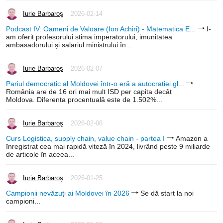
Iurie Barbaroș
2026-02-14
Podcast IV: Oameni de Valoare (Ion Achiri) - Matematica E...
I-
am oferit profesorului stima imperatorului, imunitatea
ambasadorului și salariul ministrului în...
Iurie Barbaroș
2026-02-07
Pariul democratic al Moldovei într-o eră a autocrației gl...
România are de 16 ori mai mult ISD per capita decât
Moldova. Diferența procentuală este de 1.502%...
Iurie Barbaroș
2026-02-06
Curs Logistica, supply chain, value chain - partea I
Amazon a
înregistrat cea mai rapidă viteză în 2024, livrând peste 9 miliarde
de articole în aceea...
Iurie Barbaroș
2026-01-25
Campionii nevăzuți ai Moldovei în 2026
Se dă start la noi
campioni...