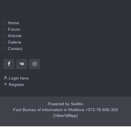
+373-78-606-303 sau prin solicitare scrisă la info@fbi.md. Persoana noastră juridică are
următoarele rechizite bancare:
Nobus Grup SRL, Cod fiscal 1016600010629, B.C. “Moldindconbank” SA sucursala Dumeniuc
Chisinau, SWIFT MOLDMD2X373, IBAN MD57ML000000002251849355,
Administrator Barbaros Irina.
Home
Forum
Articole
Galerie
Contact
Login here
Register
Powered by Seditio
Fast Bureau of Information in Moldova +373-78-606-303
(Viber\WApp)