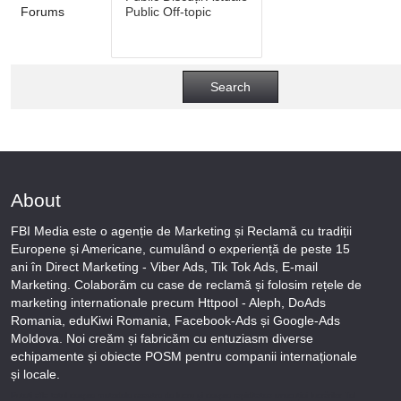
Forums
About
FBI Media este o agenție de Marketing și Reclamă cu tradiții
Europene și Americane, cumulând o experiență de peste 15
ani în Direct Marketing - Viber Ads, Tik Tok Ads, E-mail
Marketing. Colaborăm cu case de reclamă și folosim rețele de
marketing internationale precum Httpool - Aleph, DoAds
Romania, eduKiwi Romania, Facebook-Ads și Google-Ads
Moldova. Noi creăm și fabricăm cu entuziasm diverse
echipamente și obiecte POSM pentru companii internaționale
și locale.
Puteți afla totul despre metodele noastre de lucru și despre rapiditatea execuției lucrărilor Tel