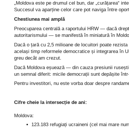
„Moldova este pe drumul cel bun, dar „curățarea“ int
Succesul va aparține celor care pot naviga între oportu
Chestiunea mai amplă
Preocuparea centrală a raportului HRW — dacă dreptur
autoritarismului — se manifestă în miniatură în Mold
Dacă o țară cu 2,5 milioane de locuitori poate rezista 
același timp reformele democratice și integrarea în 
greu decât am crezut.
Dacă Moldova eșuează — din cauza presiunii rusești, 
un semnal diferit: micile democrații sunt depășite într
Pentru investitori, nu este vorba doar despre randam
Cifre cheie la intersecție de ani:
Moldova:
123.183 refugiați ucraineni (cel mai mare num