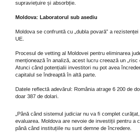
supraviețuire și absorbție.
Moldova: Laboratorul sub asediu
Moldova se confruntă cu „dubla povară” a rezistenței 
UE.
Procesul de vetting al Moldovei pentru eliminarea jud
menționează în analiză, acest lucru creează un „risc d
Atunci când potențialii investitori nu pot avea încreder
capitalul se îndreaptă în altă parte.
Datele reflectă adevărul: România atrage 6 200 de dolar
doar 387 de dolari.
„Până când sistemul judiciar nu va fi complet curățat
evaluarea. Moldova are nevoie de investiții pentru a co
până când instituțiile nu sunt demne de încredere.