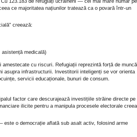
e. Cu 123.183 de refugiați ucraineni — cel mai mare număr pe
ea ce majoritatea națiunilor tratează ca o povară într-un
cială” creează:
, asistență medicală)
i amestecate cu riscuri. Refugiații reprezintă forță de muncă
asupra infrastructurii. Investitorii inteligenți se vor orienta
cuințe, servicii educaționale, bunuri de consum.
lul factor care descurajează investițiile străine directe pe
inanciare ilicite pentru a manipula procesele electorale cree
 este o democrație aflată sub asalt activ, folosind arme