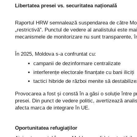
Libertatea presei vs. securitatea națională
Raportul HRW semnalează suspendarea de către Moldov
„restrictivă”. Punctul de vedere al analistului este m
mecanismele de monitorizare nu sunt transparente, îns
În 2025, Moldova s-a confruntat cu:
campanii de dezinformare centralizate
interferențe electorale finanțate cu bani iliciți
tactici hibride de război menite să destabili
Provocarea a fost și constă în a găsi o soluție între p
presei. Din punct de vedere politic, avertizează analis
afecta marca de integrare în UE.
Oportunitatea refugiaților