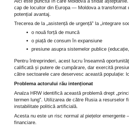
Aici este punctul în care Moldova a sfidat așteptăril
cap de locuitor din Europa — Moldova a transformat ce
potențial avantaj.
Trecerea de la „asistență de urgență” la „integrare so
o nouă forță de muncă
o piață de consum în expansiune
presiune asupra sistemelor publice (educație
Pentru întreprinderi, acest lucru înseamnă oportunităț
calificată și putere de cumpărare, dar exercită presiuni 
către sectoarele care deservesc această populație: lo
Problema actorului rău intenționat
Analza HRW identifică această problemă drept „principa
termen lung”. Utilizarea de către Rusia a resurselor f
instabilitate politică artificială.
Acesta nu este un risc normal al piețelor emergente —
financiare.