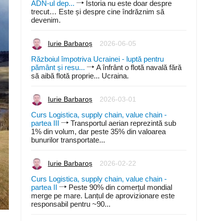
ADN-ul dep...
Istoria nu este doar despre
trecut… Este și despre cine îndrăznim să
devenim.
Iurie Barbaroș
2026-06-05
Războiul împotriva Ucrainei - luptă pentru
pământ și resu...
A înfrânt o flotă navală fără
să aibă flotă proprie... Ucraina.
Iurie Barbaroș
2026-03-01
Curs Logistica, supply chain, value chain -
partea III
Transportul aerian reprezintă sub
1% din volum, dar peste 35% din valoarea
bunurilor transportate...
Iurie Barbaroș
2026-02-22
Curs Logistica, supply chain, value chain -
partea II
Peste 90% din comerțul mondial
merge pe mare. Lanțul de aprovizionare este
responsabil pentru ~90...