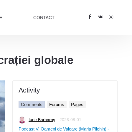
E
CONTACT
crației globale
Activity
Comments
Forums
Pages
Iurie Barbaroș
2026-08-01
Podcast V: Oameni de Valoare (Maria Pilchin) -