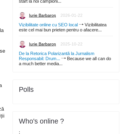
start la noi campioni...
Iurie Barbaroș
2026-01-22
Vizibilitate online cu SEO local
Vizibilitatea
este cel mai bun prieten pentru o afacere...
la
Iurie Barbaroș
2025-10-22
 se
De la Retorica Polarizantă la Jurnalism
Responsabil: Drum...
Because we all can do
a much better media...
a
Polls
ză
ții
Who's online ?
: