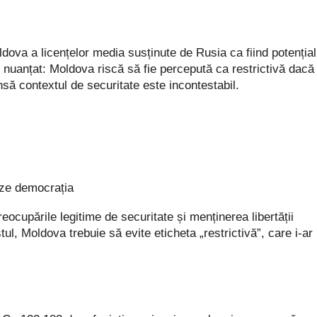
a a licențelor media susținute de Rusia ca fiind potențial
ai nuanțat: Moldova riscă să fie percepută ca restrictivă dacă
ă contextul de securitate este incontestabil.
zeze democrația
reocupările legitime de securitate și menținerea libertății
tul, Moldova trebuie să evite eticheta „restrictivă”, care i-ar