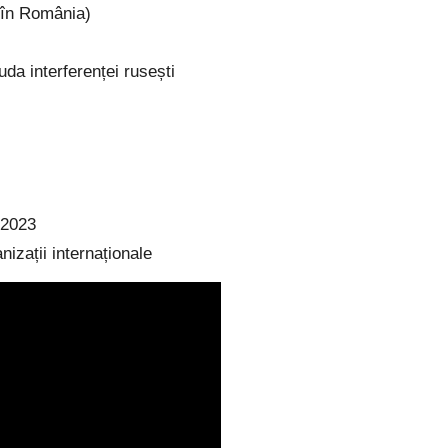
$ în România)
da interferenței rusești
 2023
izații internaționale