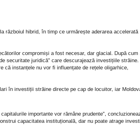
la războiul hibrid, în timp ce urmărește aderarea accelerată 
ecătorilor compromiși a fost necesar, dar glacial. După cum
e securitate juridică” care descurajează investițiile străine.
e că instanțele nu vor fi influențate de rețele oligarhice,
i în investiții străine directe pe cap de locuitor, iar Moldov
, capitalurile importante vor rămâne prudente”, concluzionea
nstrui capacitatea instituțională, dar nu poate atrage investi