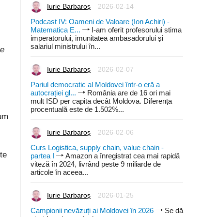
Iurie Barbaroș
2026-02-14
Podcast IV: Oameni de Valoare (Ion Achiri) -
Matematica E...
I-am oferit profesorului stima
imperatorului, imunitatea ambasadorului și
salariul ministrului în...
te
Iurie Barbaroș
2026-02-07
Pariul democratic al Moldovei într-o eră a
autocrației gl...
România are de 16 ori mai
mult ISD per capita decât Moldova. Diferența
procentuală este de 1.502%...
cum
Iurie Barbaroș
2026-02-06
Curs Logistica, supply chain, value chain -
te
partea I
Amazon a înregistrat cea mai rapidă
viteză în 2024, livrând peste 9 miliarde de
articole în aceea...
Iurie Barbaroș
2026-01-25
Campionii nevăzuți ai Moldovei în 2026
Se dă