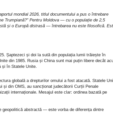
ortul mondial 2026, titlul documentului a pus o întrebare
 lume Trumpiană?” Pentru Moldova — cu o populație de 2,5
istă și o Europă distrasă — întrebarea nu este filosofică. Es
. Șaptezeci și doi la sută din populația lumii trăiește în
lnite din 1985. Rusia și China sunt mai puțin libere decât a
 și în Statele Unite.
ctura globală a drepturilor omului a fost atacată. Statele Uni
i și din OMS, au sancționat judecătorii Curții Penale
izații internaționale. Mesajul este clar: ordinea bazată pe
 geopolitică abstractă — este vorba de diferența dintre