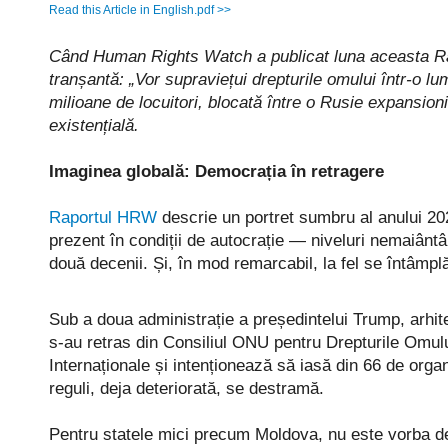
Read this Article in English.pdf >>
Când Human Rights Watch a publicat luna aceasta Rap
tranșantă: „Vor supraviețui drepturile omului într-o
milioane de locuitori, blocată între o Rusie expansion
existențială.
Imaginea globală: Democrația în retragere
Raportul HRW
descrie un portret sumbru al anului 2025
prezent în condiții de autocrație — niveluri nemaiântâ
două decenii. Și, în mod remarcabil, la fel se întâmplă
Sub a doua administrație a președintelui Trump, arhite
s-au retras din Consiliul ONU pentru Drepturile Omulu
Internaționale și intenționează să iasă din 66 de organ
reguli, deja deteriorată, se destramă.
Pentru statele mici precum Moldova, nu este vorba de