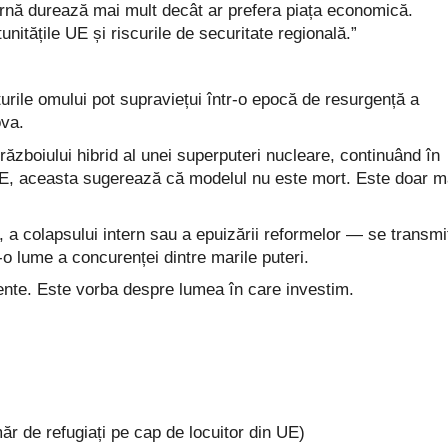
ernă durează mai mult decât ar prefera piața economică.
nitățile UE și riscurile de securitate regională.”
ile omului pot supraviețui într-o epocă de resurgență a
ova.
războiului hibrid al unei superputeri nucleare, continuând în
UE, aceasta sugerează că modelul nu este mort. Este doar m
a colapsului intern sau a epuizării reformelor — se transmi
-o lume a concurenței dintre marile puteri.
ente. Este vorba despre lumea în care investim.
ăr de refugiați pe cap de locuitor din UE)