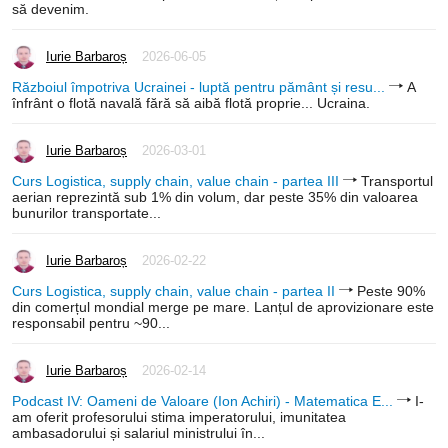
să devenim.
Iurie Barbaroș
2026-06-05
Războiul împotriva Ucrainei - luptă pentru pământ și resu...
A
înfrânt o flotă navală fără să aibă flotă proprie... Ucraina.
Iurie Barbaroș
2026-03-01
Curs Logistica, supply chain, value chain - partea III
Transportul
aerian reprezintă sub 1% din volum, dar peste 35% din valoarea
bunurilor transportate...
Iurie Barbaroș
2026-02-22
Curs Logistica, supply chain, value chain - partea II
Peste 90%
din comerțul mondial merge pe mare. Lanțul de aprovizionare este
responsabil pentru ~90...
Iurie Barbaroș
2026-02-14
Podcast IV: Oameni de Valoare (Ion Achiri) - Matematica E...
I-
am oferit profesorului stima imperatorului, imunitatea
ambasadorului și salariul ministrului în...