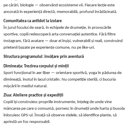
pe cărări, biologie — observând ecosisteme vii. Fiecare lecție este
ancorată în experiență directă, memorabilă, profund înrădăcinată.
Comunitatea ca antidot la izolare
În jurul focului de seară, în echipele de drumeție, în provocările
sportive, copiii redescoperă arta conversației autentice. Fără filtre
Instagram, fără avatare — doar ei înșiși, vulnerabili și reali, construind
prietenii bazate pe experiențe comune, nu pe like-uri.
Structura programului: învățare prin aventură
Dimineața: Trezirea corpului și minții
Sport funcțional în aer liber — orientare sportivă, yoga în pădurea de
dimineață, înotul în lacul cristalin. Nu competiție sterilă, ci bucuria
mișcării în mediul natural.
Ziua: Ateliere practice și expediții
Copiii își construiesc propriile instrumente, înțeleg de unde vine
mâncarea pe care o consumă, pornesc în drumeții unde harta și busola
înlocuiesc GPS-ul. Învață să observe stelele, să identifice plante, să
aprindă un foc responsabil.