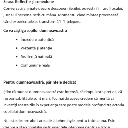
Seara: Reflecție și conexiune
Conversații animate despre descoperirile zilei, povestiri în jurul focului,
jurnalul personal scris cu mâna. Momentul când mintea procesează,
când experiențele se transformă în înțelegere.
Ce va câștiga copilul dumneavoastră
Încredere autentică
Prezență și atenție
Reziliență naturală
Comuniune reală
Pentru dumneavoastră, părintele dedicat
Știm că munca dumneavoastră este intensă, că timpul este prețios, că
responsabilitățile sunt mari. Tocmai de aceea credem că merită să
investiți aceste zile în experiența care poate modela profund traiectoria
copilului dumneavoastră.
Nu este despre abdicarea de la tehnologie pentru totdeauna. Este
despre a oferi copilului instrumentele interioare pentru a folosi