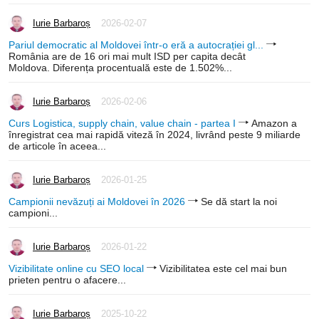
Iurie Barbaroș
2026-02-07
Pariul democratic al Moldovei într-o eră a autocrației gl...
România are de 16 ori mai mult ISD per capita decât
Moldova. Diferența procentuală este de 1.502%...
Iurie Barbaroș
2026-02-06
Curs Logistica, supply chain, value chain - partea I
Amazon a
înregistrat cea mai rapidă viteză în 2024, livrând peste 9 miliarde
de articole în aceea...
Iurie Barbaroș
2026-01-25
Campionii nevăzuți ai Moldovei în 2026
Se dă start la noi
campioni...
Iurie Barbaroș
2026-01-22
Vizibilitate online cu SEO local
Vizibilitatea este cel mai bun
prieten pentru o afacere...
Iurie Barbaroș
2025-10-22