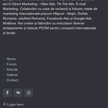
ani în Direct Marketing - Viber Ads, Tik Tok Ads, E-mail
Marketing. Colaborăm cu case de reclamă și folosim rețele de
marketing internationale precum Httpool - Aleph, DoAds
Romania, eduKiwi Romania, Facebook-Ads și Google-Ads
Moldova. Noi creăm și fabricăm cu entuziasm diverse
echipamente și obiecte POSM pentru companii internaționale
și locale.
Puteți afla totul despre metodele noastre de lucru și despre rapiditatea execuției lucrărilor Tel
+373-78-606-303 sau prin solicitare scrisă la info@fbi.md. Persoana noastră juridică are
următoarele rechizite bancare:
Nobus Grup SRL, Cod fiscal 1016600010629, B.C. “Moldindconbank” SA sucursala Dumeniuc
Chisinau, SWIFT MOLDMD2X373, IBAN MD57ML000000002251849355,
Administrator Barbaros Irina.
Home
Forum
Articole
Galerie
Contact
Login here