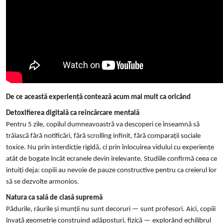
De ce această experiență contează acum mai mult ca oricând
Detoxifierea digitală ca reîncărcare mentală
Pentru 5 zile, copilul dumneavoastră va descoperi ce înseamnă să
trăiască fără notificări, fără scrolling infinit, fără comparații sociale
toxice. Nu prin interdicție rigidă, ci prin înlocuirea vidului cu experiențe
atât de bogate încât ecranele devin irelevante. Studiile confirmă ceea ce
intuiți deja: copiii au nevoie de pauze constructive pentru ca creierul lor
să se dezvolte armonios.
Natura ca sală de clasă supremă
Pădurile, râurile și munții nu sunt decoruri — sunt profesori. Aici, copiii
învață geometrie construind adăposturi, fizică — explorând echilibrul