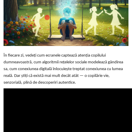
În fiecare zi, vedeți cum ecranele captează atenția copilului
dumneavoastră, cum algoritmii rețelelor sociale modelează gândirea
sa, cum conexiunea digitală înlocuiește treptat conexiunea cu lumea
reală.
Dar știți că există mai mult decât atât — o copilărie vie,
senzorială, plină de descoperiri autentice.