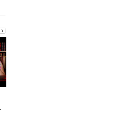
Articole
2026-03-15
Articole
2026-02-22
Curs Logistica, supply
Curs Logistica, supply
-
chain, value chain - partea
chain, value chain - par
IV
II
Iurie Barbaroș
Iurie Barbaroș
0
1