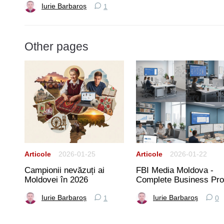
Iurie Barbaroș
1
Other pages
Articole
2026-01-25
Articole
2026-01-22
Campionii nevăzuți ai
FBI Media Moldova -
rtea
Moldovei în 2026
Complete Business Prof
Iurie Barbaroș
Iurie Barbaroș
1
0