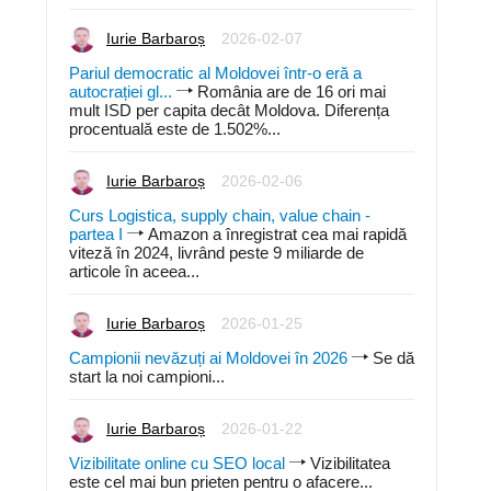
Iurie Barbaroș
2026-02-07
Pariul democratic al Moldovei într-o eră a
autocrației gl...
România are de 16 ori mai
mult ISD per capita decât Moldova. Diferența
procentuală este de 1.502%...
Iurie Barbaroș
2026-02-06
Curs Logistica, supply chain, value chain -
partea I
Amazon a înregistrat cea mai rapidă
viteză în 2024, livrând peste 9 miliarde de
articole în aceea...
Iurie Barbaroș
2026-01-25
Campionii nevăzuți ai Moldovei în 2026
Se dă
start la noi campioni...
Iurie Barbaroș
2026-01-22
Vizibilitate online cu SEO local
Vizibilitatea
este cel mai bun prieten pentru o afacere...