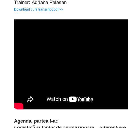
Trainer: Adriana Palasan
Download curs transcript.pdf >>
Agenda
, partea I-a:
:
Logistică și lanțul de aprovizionare – diferențiere,