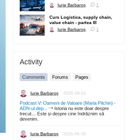
Iurie Barbaroș
1
Curs Logistica, supply chain,
value chain - partea III
Iurie Barbaroș
1
Activity
Comments
Forums
Pages
Iurie Barbaroș
2026-08-01
Podcast V: Oameni de Valoare (Maria Pilchin) -
ADN-ul dep...
Istoria nu este doar despre
trecut… Este și despre cine îndrăznim să
devenim.
Iurie Barbaroș
2026-06-05