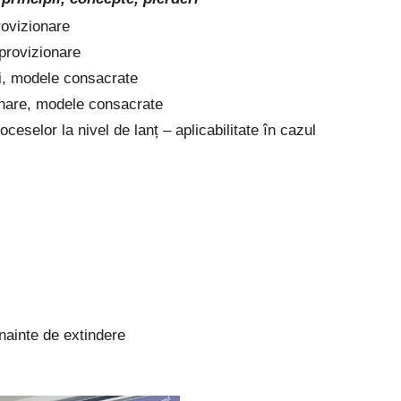
provizionare
aprovizionare
ri, modele consacrate
ionare, modele consacrate
eselor la nivel de lanț – aplicabilitate în cazul
)
înainte de extindere