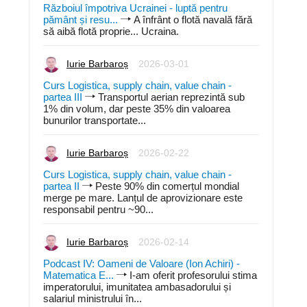
Războiul împotriva Ucrainei - luptă pentru
pământ și resu...
A înfrânt o flotă navală fără
să aibă flotă proprie... Ucraina.
Iurie Barbaroș
2026-03-01
Curs Logistica, supply chain, value chain -
partea III
Transportul aerian reprezintă sub
1% din volum, dar peste 35% din valoarea
bunurilor transportate...
Iurie Barbaroș
2026-02-22
Curs Logistica, supply chain, value chain -
partea II
Peste 90% din comerțul mondial
merge pe mare. Lanțul de aprovizionare este
responsabil pentru ~90...
Iurie Barbaroș
2026-02-14
Podcast IV: Oameni de Valoare (Ion Achiri) -
Matematica E...
I-am oferit profesorului stima
imperatorului, imunitatea ambasadorului și
salariul ministrului în...