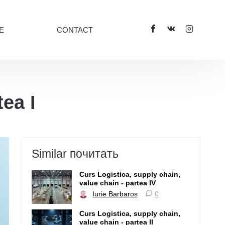
E
CONTACT
tea I
Similar почитать
Curs Logistica, supply chain,
value chain - partea IV
Iurie Barbaroș
0
Curs Logistica, supply chain,
value chain - partea II