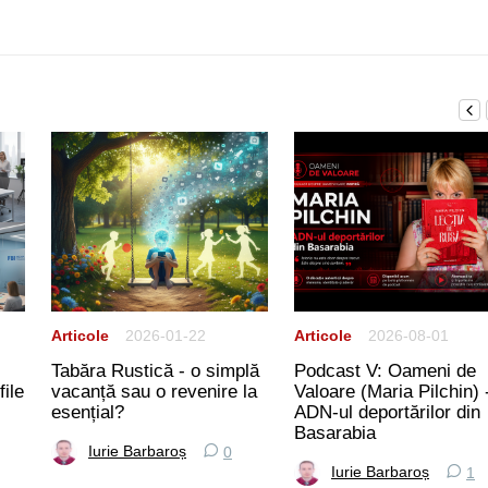
Articole
2026-01-22
Articole
2026-08-01
Tabăra Rustică - o simplă
Podcast V: Oameni de
ile
vacanță sau o revenire la
Valoare (Maria Pilchin) 
esențial?
ADN-ul deportărilor din
Basarabia
Iurie Barbaroș
0
Iurie Barbaroș
1