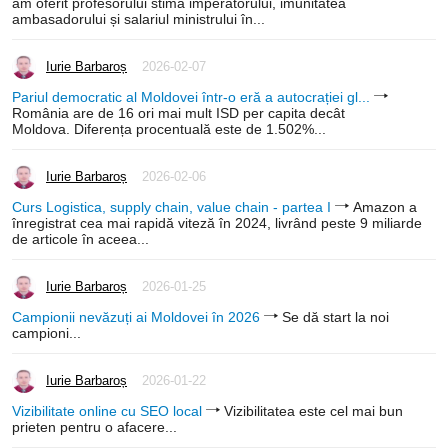
am oferit profesorului stima imperatorului, imunitatea
ambasadorului și salariul ministrului în...
Iurie Barbaroș
2026-02-07
Pariul democratic al Moldovei într-o eră a autocrației gl...
România are de 16 ori mai mult ISD per capita decât
Moldova. Diferența procentuală este de 1.502%...
Iurie Barbaroș
2026-02-06
Curs Logistica, supply chain, value chain - partea I
Amazon a
înregistrat cea mai rapidă viteză în 2024, livrând peste 9 miliarde
de articole în aceea...
Iurie Barbaroș
2026-01-25
Campionii nevăzuți ai Moldovei în 2026
Se dă start la noi
campioni...
Iurie Barbaroș
2026-01-22
Vizibilitate online cu SEO local
Vizibilitatea este cel mai bun
prieten pentru o afacere...