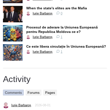
When the state's elites are the Mafia
Iurie Barbaroș
0
Procesul de aderare la Uniunea Europeană
pentru Republica Moldova ce e?
Iurie Barbaroș
1
Ce este libera circulație în Uniunea Europeană?
Iurie Barbaroș
1
Activity
Comments
Forums
Pages
Iurie Barbaroș
2026-08-01