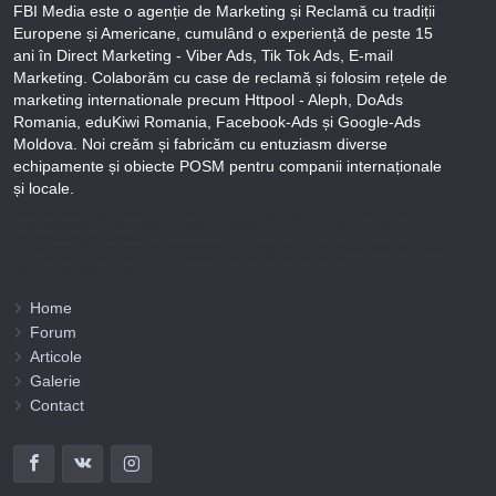
FBI Media este o agenție de Marketing și Reclamă cu tradiții
Europene și Americane, cumulând o experiență de peste 15
ani în Direct Marketing - Viber Ads, Tik Tok Ads, E-mail
Marketing. Colaborăm cu case de reclamă și folosim rețele de
marketing internationale precum Httpool - Aleph, DoAds
Romania, eduKiwi Romania, Facebook-Ads și Google-Ads
Moldova. Noi creăm și fabricăm cu entuziasm diverse
echipamente și obiecte POSM pentru companii internaționale
și locale.
Puteți afla totul despre metodele noastre de lucru și despre rapiditatea execuției lucrărilor Tel
+373-78-606-303 sau prin solicitare scrisă la info@fbi.md. Persoana noastră juridică are
următoarele rechizite bancare:
Nobus Grup SRL, Cod fiscal 1016600010629, B.C. “Moldindconbank” SA sucursala Dumeniuc
Chisinau, SWIFT MOLDMD2X373, IBAN MD57ML000000002251849355,
Administrator Barbaros Irina.
Home
Forum
Articole
Galerie
Contact