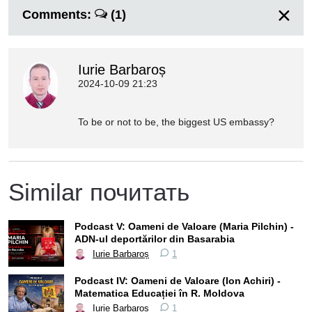
Comments:
(1)
Iurie Barbaroș
2024-10-09 21:23
To be or not to be, the biggest US embassy?
Similar почитать
Podcast V: Oameni de Valoare (Maria Pilchin) -
ADN-ul deportărilor din Basarabia
Iurie Barbaroș
1
Podcast IV: Oameni de Valoare (Ion Achiri) -
Matematica Educației în R. Moldova
Iurie Barbaroș
1