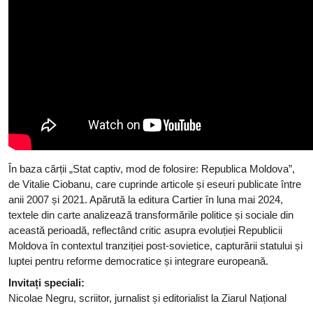
În baza cărții „Stat captiv, mod de folosire: Republica Moldova”,
de Vitalie Ciobanu, care cuprinde articole și eseuri publicate între
anii 2007 și 2021. Apărută la editura Cartier în luna mai 2024,
textele din carte analizează transformările politice și sociale din
această perioadă, reflectând critic asupra evoluției Republicii
Moldova în contextul tranziției post-sovietice, capturării statului și
luptei pentru reforme democratice și integrare europeană.
Invitați speciali:
Nicolae Negru, scriitor, jurnalist și editorialist la Ziarul Național