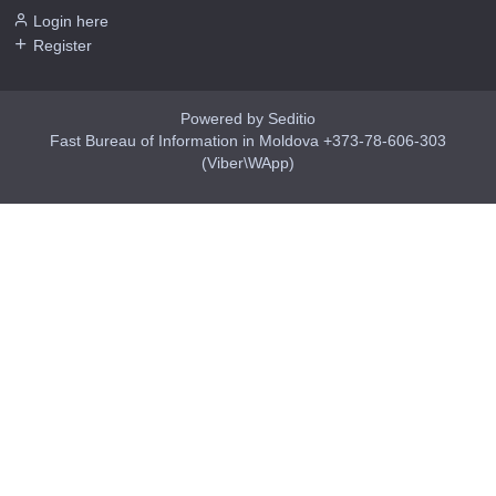
Login here
Register
Powered by Seditio
Fast Bureau of Information in Moldova +373-78-606-303
(Viber\WApp)