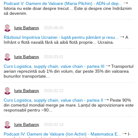
Podcast V: Oameni de Valoare (Maria Pilchin) - ADN-ul dep...
Istoria nu este doar despre trecut… Este și despre cine îndrăznim
să devenim.
Iurie Barbaroș
2026-06-05
Războiul împotriva Ucrainei - luptă pentru pământ și resu...
A
înfrânt o flotă navală fără să aibă flotă proprie... Ucraina.
Iurie Barbaroș
2026-03-01
Curs Logistica, supply chain, value chain - partea III
Transportul
aerian reprezintă sub 1% din volum, dar peste 35% din valoarea
bunurilor transportate...
Iurie Barbaroș
2026-02-22
Curs Logistica, supply chain, value chain - partea II
Peste 90%
din comerțul mondial merge pe mare. Lanțul de aprovizionare este
responsabil pentru ~90...
Iurie Barbaroș
2026-02-14
Podcast IV: Oameni de Valoare (Ion Achiri) - Matematica E...
I-