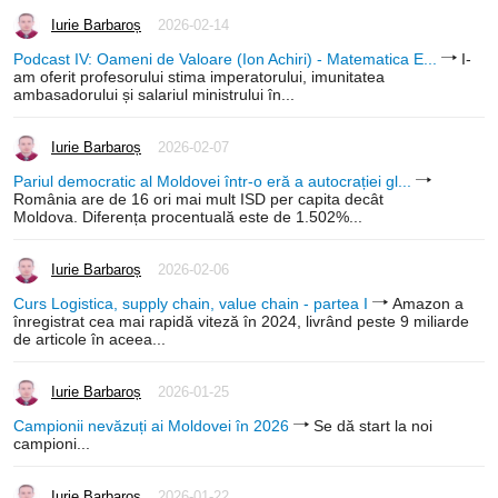
Iurie Barbaroș
2026-02-14
Podcast IV: Oameni de Valoare (Ion Achiri) - Matematica E...
I-
am oferit profesorului stima imperatorului, imunitatea
ambasadorului și salariul ministrului în...
Iurie Barbaroș
2026-02-07
Pariul democratic al Moldovei într-o eră a autocrației gl...
România are de 16 ori mai mult ISD per capita decât
Moldova. Diferența procentuală este de 1.502%...
Iurie Barbaroș
2026-02-06
Curs Logistica, supply chain, value chain - partea I
Amazon a
înregistrat cea mai rapidă viteză în 2024, livrând peste 9 miliarde
de articole în aceea...
Iurie Barbaroș
2026-01-25
Campionii nevăzuți ai Moldovei în 2026
Se dă start la noi
campioni...
Iurie Barbaroș
2026-01-22