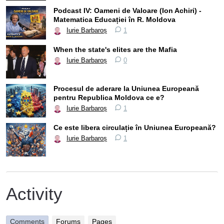
Podcast IV: Oameni de Valoare (Ion Achiri) -
Matematica Educației în R. Moldova
Iurie Barbaroș
1
When the state's elites are the Mafia
Iurie Barbaroș
0
Procesul de aderare la Uniunea Europeană
pentru Republica Moldova ce e?
Iurie Barbaroș
1
Ce este libera circulație în Uniunea Europeană?
Iurie Barbaroș
1
Activity
Comments
Forums
Pages