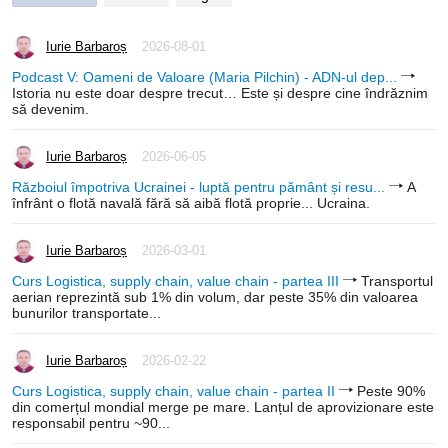
Iurie Barbaroș
2026-08-01
Podcast V: Oameni de Valoare (Maria Pilchin) - ADN-ul dep...
Istoria nu este doar despre trecut… Este și despre cine îndrăznim
să devenim.
Iurie Barbaroș
2026-06-05
Războiul împotriva Ucrainei - luptă pentru pământ și resu...
A
înfrânt o flotă navală fără să aibă flotă proprie... Ucraina.
Iurie Barbaroș
2026-03-01
Curs Logistica, supply chain, value chain - partea III
Transportul
aerian reprezintă sub 1% din volum, dar peste 35% din valoarea
bunurilor transportate...
Iurie Barbaroș
2026-02-22
Curs Logistica, supply chain, value chain - partea II
Peste 90%
din comerțul mondial merge pe mare. Lanțul de aprovizionare este
responsabil pentru ~90...