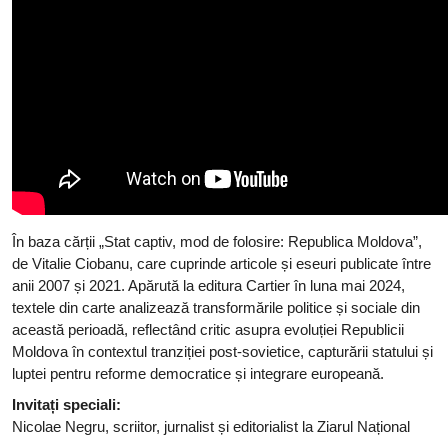
În baza cărții „Stat captiv, mod de folosire: Republica Moldova”,
de Vitalie Ciobanu, care cuprinde articole și eseuri publicate între
anii 2007 și 2021. Apărută la editura Cartier în luna mai 2024,
textele din carte analizează transformările politice și sociale din
această perioadă, reflectând critic asupra evoluției Republicii
Moldova în contextul tranziției post-sovietice, capturării statului și
luptei pentru reforme democratice și integrare europeană.
Invitați speciali:
Nicolae Negru, scriitor, jurnalist și editorialist la Ziarul Național