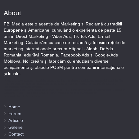
About
FBI Media este o agenție de Marketing și Reclamă cu tradiții
Europene și Americane, cumulând o experiență de peste 15
ani în Direct Marketing - Viber Ads, Tik Tok Ads, E-mail
Marketing. Colaborăm cu case de reclamă și folosim rețele de
marketing internationale precum Httpool - Aleph, DoAds
Romania, eduKiwi Romania, Facebook-Ads și Google-Ads
Moldova. Noi creăm și fabricăm cu entuziasm diverse
echipamente și obiecte POSM pentru companii internaționale
și locale.
Puteți afla totul despre metodele noastre de lucru și despre rapiditatea execuției lucrărilor Tel
+373-78-606-303 sau prin solicitare scrisă la info@fbi.md. Persoana noastră juridică are
următoarele rechizite bancare:
Nobus Grup SRL, Cod fiscal 1016600010629, B.C. “Moldindconbank” SA sucursala Dumeniuc
Chisinau, SWIFT MOLDMD2X373, IBAN MD57ML000000002251849355,
Administrator Barbaros Irina.
Home
Forum
Articole
Galerie
Contact