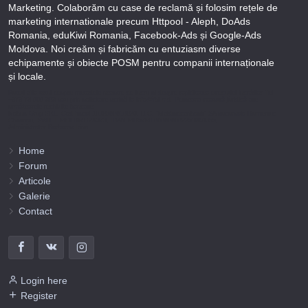
Marketing. Colaborăm cu case de reclamă și folosim rețele de
marketing internationale precum Httpool - Aleph, DoAds
Romania, eduKiwi Romania, Facebook-Ads și Google-Ads
Moldova. Noi creăm și fabricăm cu entuziasm diverse
echipamente și obiecte POSM pentru companii internaționale
și locale.
Puteți afla totul despre metodele noastre de lucru și despre rapiditatea execuției lucrărilor Tel
+373-78-606-303 sau prin solicitare scrisă la info@fbi.md. Persoana noastră juridică are
următoarele rechizite bancare:
Nobus Grup SRL, Cod fiscal 1016600010629, B.C. “Moldindconbank” SA sucursala Dumeniuc
Chisinau, SWIFT MOLDMD2X373, IBAN MD57ML000000002251849355,
Administrator Barbaros Irina.
Home
Forum
Articole
Galerie
Contact
Login here
Register