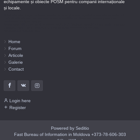
echipamente și obiecte POSM pentru companii internaționale
și locale.
Puteți afla totul despre metodele noastre de lucru și despre rapiditatea execuției lucrărilor Tel
+373-78-606-303 sau prin solicitare scrisă la info@fbi.md. Persoana noastră juridică are
următoarele rechizite bancare:
Nobus Grup SRL, Cod fiscal 1016600010629, B.C. “Moldindconbank” SA sucursala Dumeniuc
Chisinau, SWIFT MOLDMD2X373, IBAN MD57ML000000002251849355,
Administrator Barbaros Irina.
Home
Forum
Articole
Galerie
Contact
Login here
Register
Powered by Seditio
Fast Bureau of Information in Moldova +373-78-606-303