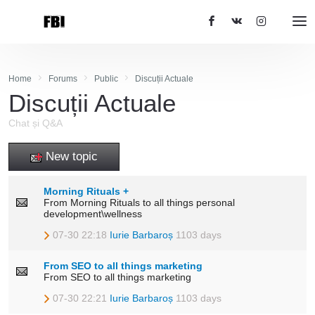
Home
Forums
Public
Discuții Actuale
Discuții Actuale
Chat și Q&A
New topic
Morning Rituals +
From Morning Rituals to all things personal
development\wellness
07-30 22:18
Iurie Barbaroș
1103 days
From SEO to all things marketing
From SEO to all things marketing
07-30 22:21
Iurie Barbaroș
1103 days