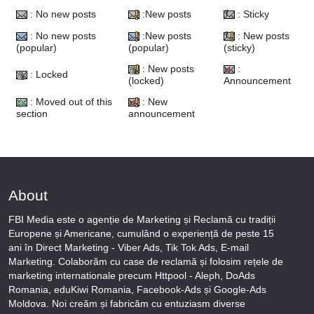
: No new posts
:New posts
: Sticky
: No new posts
:New posts
: New posts
(popular)
(popular)
(sticky)
: New posts
:
: Locked
(locked)
Announcement
: Moved out of this
: New
section
announcement
About
FBI Media este o agenție de Marketing și Reclamă cu tradiții
Europene și Americane, cumulând o experiență de peste 15
ani în Direct Marketing - Viber Ads, Tik Tok Ads, E-mail
Marketing. Colaborăm cu case de reclamă și folosim rețele de
marketing internationale precum Httpool - Aleph, DoAds
Romania, eduKiwi Romania, Facebook-Ads și Google-Ads
Moldova. Noi creăm și fabricăm cu entuziasm diverse