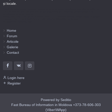
și locale.
Puteți afla totul despre metodele noastre de lucru și despre rapiditatea execuției lucrărilor Tel
+373-78-606-303 sau prin solicitare scrisă la info@fbi.md. Persoana noastră juridică are
următoarele rechizite bancare:
Nobus Grup SRL, Cod fiscal 1016600010629, B.C. “Moldindconbank” SA sucursala Dumeniuc
Chisinau, SWIFT MOLDMD2X373, IBAN MD57ML000000002251849355,
Administrator Barbaros Irina.
Home
Forum
Articole
Galerie
Contact
Login here
Register
Powered by Seditio
Fast Bureau of Information in Moldova +373-78-606-303
(Viber\WApp)