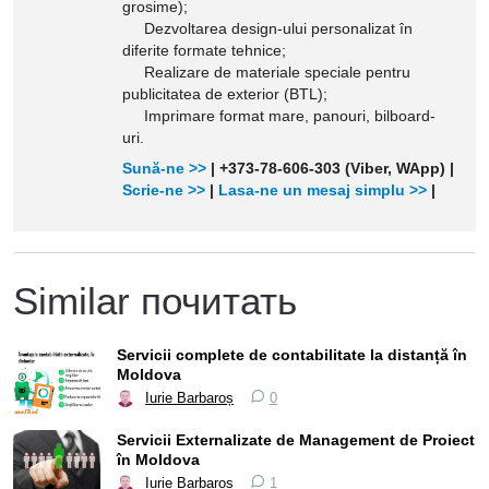
grosime);
Dezvoltarea design-ului personalizat în
diferite formate tehnice;
Realizare de materiale speciale pentru
publicitatea de exterior (BTL);
Imprimare format mare, panouri, bilboard-
uri.
Sună-ne >>
| +373-78-606-303 (Viber, WApp) |
Scrie-ne >>
|
Lasa-ne un mesaj simplu >>
|
Similar почитать
Servicii complete de contabilitate la distanță în
Moldova
Iurie Barbaroș
0
Servicii Externalizate de Management de Proiect
în Moldova
Iurie Barbaroș
1