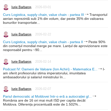
Iurie Barbaroș
2026-03-01
Curs Logistica, supply chain, value chain - partea III
Transportul
aerian reprezintă sub 1% din volum, dar peste 35% din valoarea
bunurilor transportate...
Iurie Barbaroș
2026-02-22
Curs Logistica, supply chain, value chain - partea II
Peste 90%
din comerțul mondial merge pe mare. Lanțul de aprovizionare este
responsabil pentru ~90...
Iurie Barbaroș
2026-02-14
Podcast IV: Oameni de Valoare (Ion Achiri) - Matematica E...
I-
am oferit profesorului stima imperatorului, imunitatea
ambasadorului și salariul ministrului în...
Iurie Barbaroș
2026-02-07
Pariul democratic al Moldovei într-o eră a autocrației gl...
România are de 16 ori mai mult ISD per capita decât
Moldova. Diferența procentuală este de 1.502%...