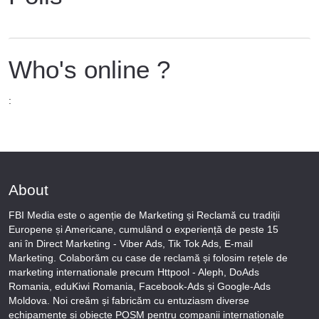
Who's online ?
:
About
FBI Media este o agenție de Marketing și Reclamă cu tradiții
Europene și Americane, cumulând o experiență de peste 15
ani în Direct Marketing - Viber Ads, Tik Tok Ads, E-mail
Marketing. Colaborăm cu case de reclamă și folosim rețele de
marketing internationale precum Httpool - Aleph, DoAds
Romania, eduKiwi Romania, Facebook-Ads și Google-Ads
Moldova. Noi creăm și fabricăm cu entuziasm diverse
echipamente și obiecte POSM pentru companii internaționale