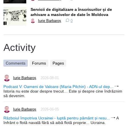
Servicii de digitalizare a înscrisurilor și de
arhivare a masivelor de date în Moldova
Iurie Barbaroș
0
Activity
Comments
Forums
Pages
Iurie Barbaroș
2026-08-01
Podcast V: Oameni de Valoare (Maria Pilchin) - ADN-ul dep...
Istoria nu este doar despre trecut… Este și despre cine îndrăznim
să devenim.
Iurie Barbaroș
2026-06-05
Războiul împotriva Ucrainei - luptă pentru pământ și resu...
A
înfrânt o flotă navală fără să aibă flotă proprie... Ucraina.