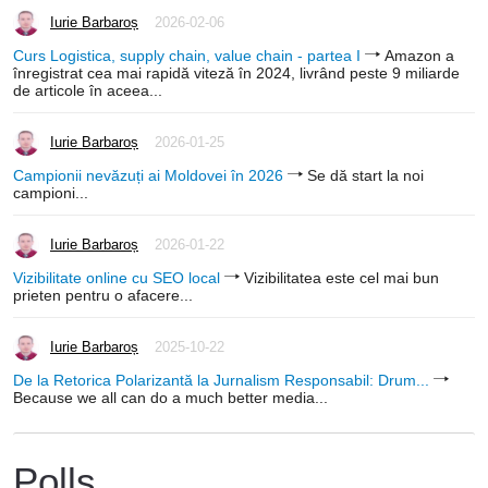
Iurie Barbaroș
2026-02-06
Curs Logistica, supply chain, value chain - partea I
Amazon a
înregistrat cea mai rapidă viteză în 2024, livrând peste 9 miliarde
de articole în aceea...
Iurie Barbaroș
2026-01-25
Campionii nevăzuți ai Moldovei în 2026
Se dă start la noi
campioni...
Iurie Barbaroș
2026-01-22
Vizibilitate online cu SEO local
Vizibilitatea este cel mai bun
prieten pentru o afacere...
Iurie Barbaroș
2025-10-22
De la Retorica Polarizantă la Jurnalism Responsabil: Drum...
Because we all can do a much better media...
Polls