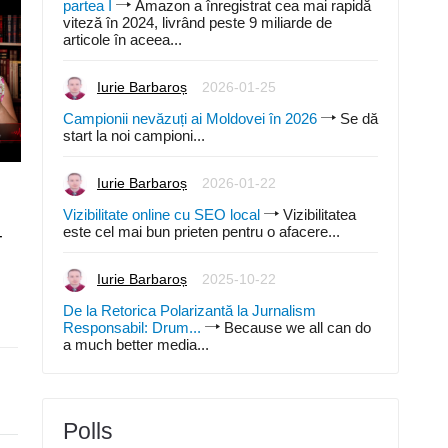
partea I
Amazon a înregistrat cea mai rapidă
viteză în 2024, livrând peste 9 miliarde de
articole în aceea...
Iurie Barbaroș
2026-01-25
Campionii nevăzuți ai Moldovei în 2026
Se dă
start la noi campioni...
Iurie Barbaroș
2026-01-22
Articole
2026-03-15
Articole
2026-02-22
Curs Logistica, supply
Curs Logistica, supply
Vizibilitate online cu SEO local
Vizibilitatea
este cel mai bun prieten pentru o afacere...
-
chain, value chain - partea
chain, value chain - par
IV
III
Iurie Barbaroș
2025-10-22
Iurie Barbaroș
Iurie Barbaroș
0
1
De la Retorica Polarizantă la Jurnalism
Responsabil: Drum...
Because we all can do
a much better media...
Polls