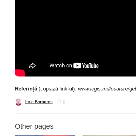
Referință
(copiază link-ul):
www.legis.md/cautare/ge
Iurie Barbaroș
0
Other pages