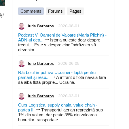
Comments
Forums
Pages
ți
Iurie Barbaroș
2026-08-01
Podcast V: Oameni de Valoare (Maria Pilchin) -
ADN-ul dep...
Istoria nu este doar despre
trecut… Este și despre cine îndrăznim să
devenim.
Iurie Barbaroș
2026-06-05
Războiul împotriva Ucrainei - luptă pentru
pământ și resu...
A înfrânt o flotă navală fără
să aibă flotă proprie... Ucraina.
Iurie Barbaroș
2026-03-01
Curs Logistica, supply chain, value chain -
partea III
Transportul aerian reprezintă sub
1% din volum, dar peste 35% din valoarea
bunurilor transportate...