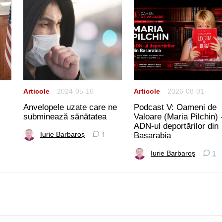
Articole
2024-05-16
Articole
2026-08-01
Anvelopele uzate care ne
Podcast V: Oameni de
subminează sănătatea
Valoare (Maria Pilchin) 
ADN-ul deportărilor din
Basarabia
Iurie Barbaroș
1
Iurie Barbaroș
1