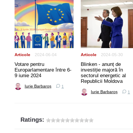
Articole
2024-06-04
Articole
2024-05-30
Votare pentru
Blinken - anunț de
rtea
Europarlamentare între 6-
investiție majoră în
9 iunie 2024
sectorul energetic al
Republicii Moldova
Iurie Barbaroș
1
Iurie Barbaroș
1
Ratings: