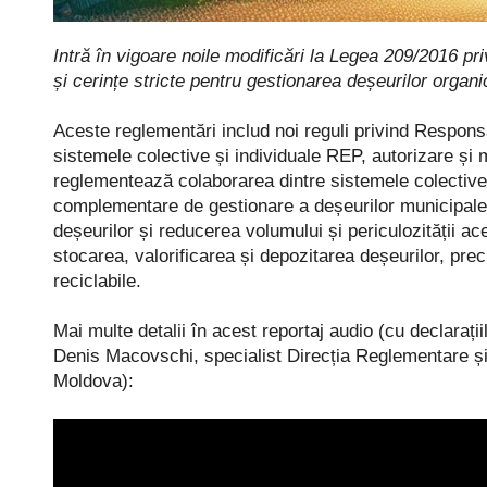
Intră în vigoare noile modificări la Legea 209/2016 p
și cerințe stricte pentru gestionarea deșeurilor organ
Aceste reglementări includ noi reguli privind Responsa
sistemele colective și individuale REP, autorizare ș
reglementează colaborarea dintre sistemele colective R
complementare de gestionare a deșeurilor municipale. 
deșeurilor și reducerea volumului și periculozității ac
stocarea, valorificarea și depozitarea deșeurilor, pr
reciclabile.
Mai multe detalii în acest reportaj audio (cu declarați
Denis Macovschi, specialist Direcția Reglementare și
Moldova):