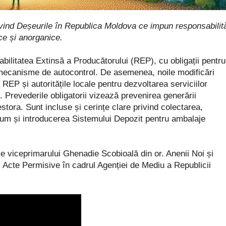
rivind Deșeurile în Republica Moldova ce impun responsabilită
ice și anorganice.
bilitatea Extinsă a Producătorului (REP), cu obligații pentru
i mecanisme de autocontrol. De asemenea, noile modificări
EP și autoritățile locale pentru dezvoltarea serviciilor
Prevederile obligatorii vizează prevenirea generării
estora. Sunt incluse și cerințe clare privind colectarea,
ecum și introducerea Sistemului Depozit pentru ambalaje
ile viceprimarului Ghenadie Scobioală din or. Anenii Noi și
 Acte Permisive în cadrul Agenției de Mediu a Republicii