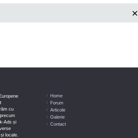
Home
 Europene
t
Forum
orăm cu
Articole
e precum
Galerie
k-Ads și
Contact
verse
i locale.