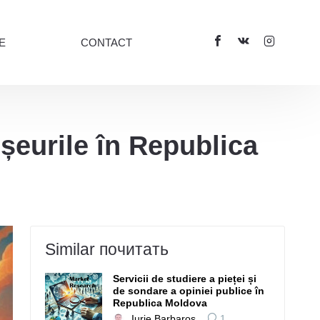
E
CONTACT
eșeurile în Republica
Similar почитать
Servicii de studiere a pieței și
de sondare a opiniei publice în
Republica Moldova
Iurie Barbaroș
1