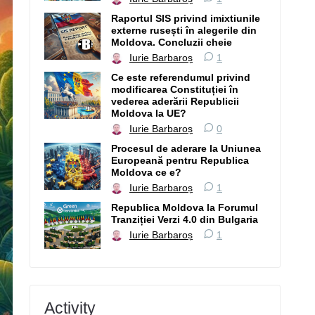
Raportul SIS privind imixtiunile
externe rusești în alegerile din
Moldova. Concluzii cheie
Iurie Barbaroș
1
Ce este referendumul privind
modificarea Constituției în
vederea aderării Republicii
Moldova la UE?
Iurie Barbaroș
0
Procesul de aderare la Uniunea
Europeană pentru Republica
Moldova ce e?
Iurie Barbaroș
1
Republica Moldova la Forumul
Tranziției Verzi 4.0 din Bulgaria
Iurie Barbaroș
1
Activity