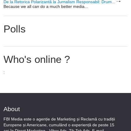
De la Retorica Polarizantă la Jurnalism Responsabil: Drum...
Because we all can do a much better media...
Polls
Who's online ?
:
About
FBI Media este o agenție de Marketing și Reclamă cu tradiții
Europene și Americane, cumulând o experiență de peste 15
ani în Direct Marketing - Viber Ads, Tik Tok Ads, E-mail