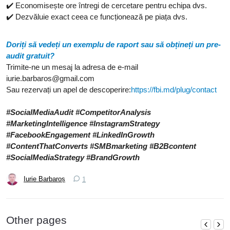
✔️ Economisește ore întregi de cercetare pentru echipa dvs.
✔️ Dezvăluie exact ceea ce funcționează pe piața dvs.
Doriți să vedeți un exemplu de raport sau să obțineți un pre-
audit gratuit?
Trimite-ne un mesaj la adresa de e-mail
iurie.barbaros@gmail.com
Sau rezervați un apel de descoperire:
https://fbi.md/plug/contact
#SocialMediaAudit #CompetitorAnalysis
#MarketingIntelligence #InstagramStrategy
#FacebookEngagement #LinkedInGrowth
#ContentThatConverts #SMBmarketing #B2Bcontent
#SocialMediaStrategy #BrandGrowth
Iurie Barbaroș
1
Other pages