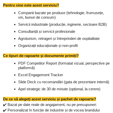
Pentru cine este acest serviciu?
Companii bazate pe produse (tehnologie, frumusețe,
vin, bunuri de consum)
Servicii industriale (producție, inginerie, sectoare B2B)
Consultanță și servicii profesionale
Agroturism, retrageri și întreprinderi de ospitalitate
Organizații educaționale și non-profit
Ce tipuri de rapoarte și documente primiți?
PDF Competitor Report (formatat vizual, perspective pe
platformă)
Excel Engagement Tracker
Slide Deck cu recomandări (gata de prezentare internă)
Apel strategic de 30 de minute (opțional, la cerere)
De ce să alegeți acest serviciu și pachet de rapoarte?
✔️ Bazat pe date reale de angajament, nu pe presupuneri
✔️ Personalizat în funcție de industrie și de vocea brandului