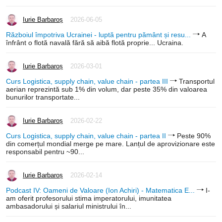
Iurie Barbaroș
2026-06-05
Războiul împotriva Ucrainei - luptă pentru pământ și resu...
A
înfrânt o flotă navală fără să aibă flotă proprie... Ucraina.
Iurie Barbaroș
2026-03-01
Curs Logistica, supply chain, value chain - partea III
Transportul
aerian reprezintă sub 1% din volum, dar peste 35% din valoarea
bunurilor transportate...
Iurie Barbaroș
2026-02-22
Curs Logistica, supply chain, value chain - partea II
Peste 90%
din comerțul mondial merge pe mare. Lanțul de aprovizionare este
responsabil pentru ~90...
Iurie Barbaroș
2026-02-14
Podcast IV: Oameni de Valoare (Ion Achiri) - Matematica E...
I-
am oferit profesorului stima imperatorului, imunitatea
ambasadorului și salariul ministrului în...