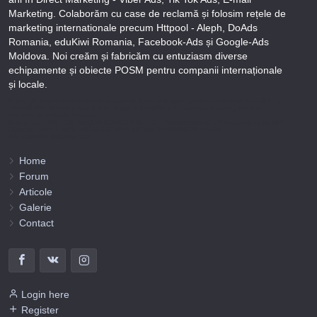
Marketing. Colaborăm cu case de reclamă și folosim rețele de
marketing internationale precum Httpool - Aleph, DoAds
Romania, eduKiwi Romania, Facebook-Ads și Google-Ads
Moldova. Noi creăm și fabricăm cu entuziasm diverse
echipamente și obiecte POSM pentru companii internaționale
și locale.
Puteți afla totul despre metodele noastre de lucru și despre rapiditatea execuției lucrărilor Tel
+373-78-606-303 sau prin solicitare scrisă la info@fbi.md. Persoana noastră juridică are
următoarele rechizite bancare:
Nobus Grup SRL, Cod fiscal 1016600010629, B.C. “Moldindconbank” SA sucursala Dumeniuc
Chisinau, SWIFT MOLDMD2X373, IBAN MD57ML000000002251849355,
Administrator Barbaros Irina.
Home
Forum
Articole
Galerie
Contact
Login here
Register