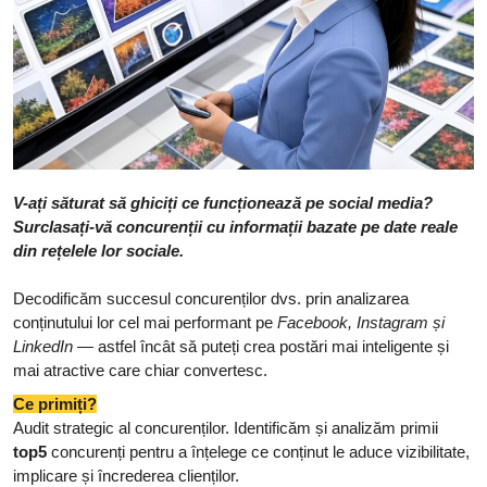
V-ați săturat să ghiciți ce funcționează pe social media?
Surclasați-vă concurenții cu informații bazate pe date reale
din rețelele lor sociale.
Decodificăm succesul concurenților dvs. prin analizarea
conținutului lor cel mai performant pe
Facebook, Instagram și
LinkedIn
— astfel încât să puteți crea postări mai inteligente și
mai atractive care chiar convertesc.
Ce primiți?
Audit strategic al concurenților. Identificăm și analizăm primii
top5
concurenți pentru a înțelege ce conținut le aduce vizibilitate,
implicare și încrederea clienților.