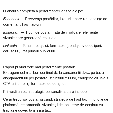
O analiză completă a performanței lor sociale pe:
Facebook
— Frecvența postărilor, like-uri, share-uri, tendințe de
comentarii, hashtag-uri.
Instagram
— Tipuri de postări, rata de implicare, elemente
vizuale care generează rezultate.
LinkedIn
— Tonul mesajului, formatele (sondaje, videoclipuri,
caruseluri), răspunsul publicului.
Raport privind cele mai performante postări:
Extragem cel mai bun conținut de la concurenții dvs., pe baza
angajamentului per postare, structurii titlurilor, cârligelor vizuale și
CTA-uri, timpii și formatele de conținut...
Primești un plan strategic personalizat care include:
Ce ar trebui să postați și când, strategia de hashtag în funcție de
platformă, recomandări vizuale și de ton, teme de conținut cu
tracțiune dovedită în nișa ta...