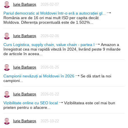
Iurie Barbaroș
2026-02-07
Pariul democratic al Moldovei într-o eră a autocrației gl...
România are de 16 ori mai mult ISD per capita decât
Moldova. Diferența procentuală este de 1.502%...
Iurie Barbaroș
2026-02-06
Curs Logistica, supply chain, value chain - partea I
Amazon a
înregistrat cea mai rapidă viteză în 2024, livrând peste 9 miliarde
de articole în aceea...
Iurie Barbaroș
2026-01-25
Campionii nevăzuți ai Moldovei în 2026
Se dă start la noi
campioni...
Iurie Barbaroș
2026-01-22
Vizibilitate online cu SEO local
Vizibilitatea este cel mai bun
prieten pentru o afacere...
Iurie Barbaroș
2025-10-22