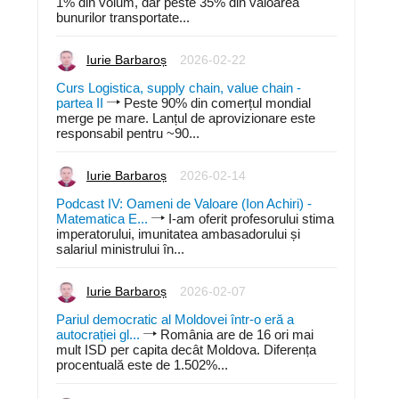
1% din volum, dar peste 35% din valoarea
bunurilor transportate...
Iurie Barbaroș
2026-02-22
Curs Logistica, supply chain, value chain -
partea II
Peste 90% din comerțul mondial
merge pe mare. Lanțul de aprovizionare este
responsabil pentru ~90...
Iurie Barbaroș
2026-02-14
Podcast IV: Oameni de Valoare (Ion Achiri) -
Matematica E...
I-am oferit profesorului stima
imperatorului, imunitatea ambasadorului și
salariul ministrului în...
Iurie Barbaroș
2026-02-07
Pariul democratic al Moldovei într-o eră a
autocrației gl...
România are de 16 ori mai
mult ISD per capita decât Moldova. Diferența
procentuală este de 1.502%...