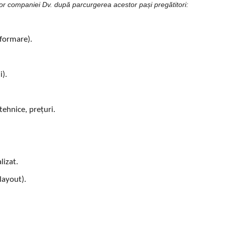
elor companiei Dv. după parcurgerea acestor pași pregătitori:
nformare).
i).
tehnice, prețuri.
lizat.
layout).