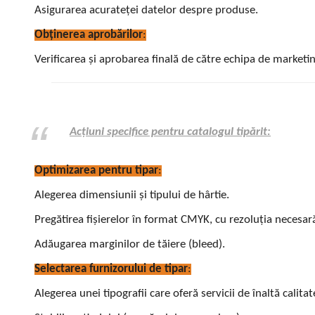
Asigurarea acurateței datelor despre produse.
Obținerea aprobărilor
:
Verificarea și aprobarea finală de către echipa de marke
Acțiuni specifice pentru catalogul tipărit:
Optimizarea pentru tipar
:
Alegerea dimensiunii și tipului de hârtie.
Pregătirea fișierelor în format CMYK, cu rezoluția necesară
Adăugarea marginilor de tăiere (bleed).
Selectarea furnizorului de tipar
:
Alegerea unei tipografii care oferă servicii de înaltă calitat