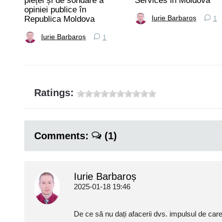
pieței și de sondare a
Services in Moldova
alți
opiniei publice în
Republica Moldova
Iurie Barbaroș
1
Iurie Barbaroș
1
Ratings:
Comments:
(1)
Iurie Barbaroș
2025-01-18 19:46
De ce să nu dați afacerii dvs. impulsul de care 