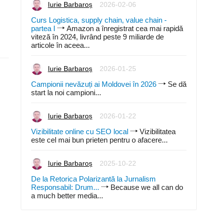
Iurie Barbaroș
2026-02-06
Curs Logistica, supply chain, value chain -
partea I
Amazon a înregistrat cea mai rapidă
viteză în 2024, livrând peste 9 miliarde de
articole în aceea...
Iurie Barbaroș
2026-01-25
Campionii nevăzuți ai Moldovei în 2026
Se dă
start la noi campioni...
Iurie Barbaroș
2026-01-22
Vizibilitate online cu SEO local
Vizibilitatea
este cel mai bun prieten pentru o afacere...
Iurie Barbaroș
2025-10-22
De la Retorica Polarizantă la Jurnalism
Responsabil: Drum...
Because we all can do
a much better media...