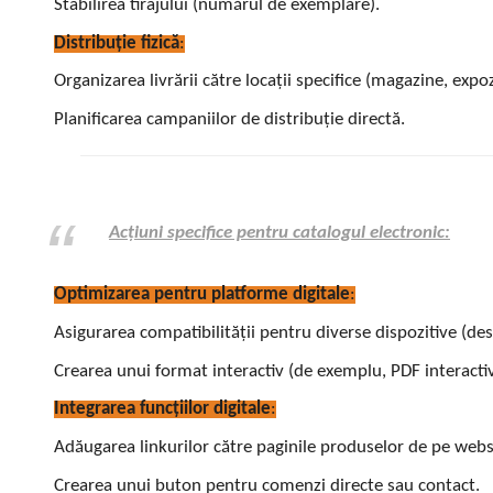
Stabilirea tirajului (numărul de exemplare).
Distribuție fizică
:
Organizarea livrării către locații specifice (magazine, expozi
Planificarea campaniilor de distribuție directă.
Acțiuni specifice pentru catalogul electronic:
Optimizarea pentru platforme digitale
:
Asigurarea compatibilității pentru diverse dispozitive (des
Crearea unui format interactiv (de exemplu, PDF interactiv
Integrarea funcțiilor digitale
:
Adăugarea linkurilor către paginile produselor de pe webs
Crearea unui buton pentru comenzi directe sau contact.