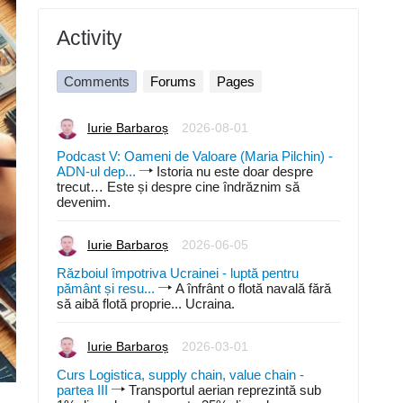
Activity
Comments
Forums
Pages
Iurie Barbaroș
2026-08-01
Podcast V: Oameni de Valoare (Maria Pilchin) -
ADN-ul dep...
Istoria nu este doar despre
trecut… Este și despre cine îndrăznim să
devenim.
Iurie Barbaroș
2026-06-05
Războiul împotriva Ucrainei - luptă pentru
pământ și resu...
A înfrânt o flotă navală fără
să aibă flotă proprie... Ucraina.
Iurie Barbaroș
2026-03-01
Curs Logistica, supply chain, value chain -
partea III
Transportul aerian reprezintă sub