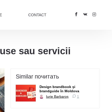
E
CONTACT
duse sau servicii
Similar почитать
Design brandbook și
brandguide în Moldova
Iurie Barbaroș
1