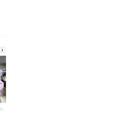
5-
FBI Media
2025-05-
FBI Media
2025-0
Strategies
15
Strategies
15
Social Media Audit: pentru
Site în 7 ZILE: Cum