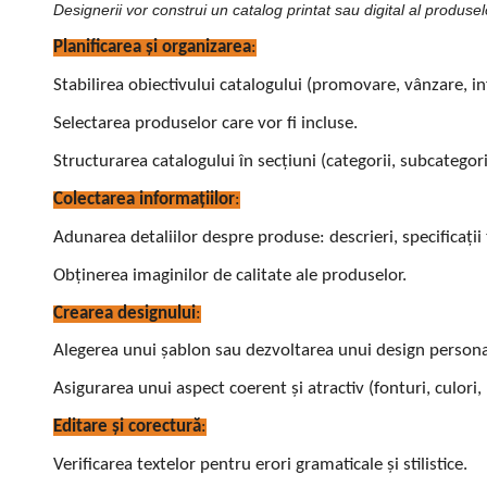
Designerii vor construi un catalog printat sau digital al produs
Planificarea și organizarea
:
Stabilirea obiectivului catalogului (promovare, vânzare, i
Selectarea produselor care vor fi incluse.
Structurarea catalogului în secțiuni (categorii, subcategori
Colectarea informațiilor
:
Adunarea detaliilor despre produse: descrieri, specificații 
Obținerea imaginilor de calitate ale produselor.
Crearea designului
:
Alegerea unui șablon sau dezvoltarea unui design persona
Asigurarea unui aspect coerent și atractiv (fonturi, culori, 
Editare și corectură
:
Verificarea textelor pentru erori gramaticale și stilistice.