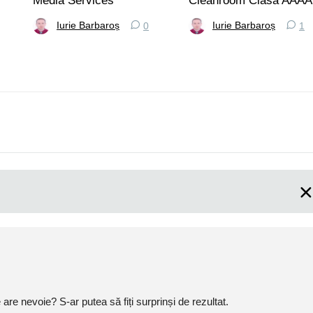
Media Services
Cleanroom Clasa AAAA
Iurie Barbaroș
Iurie Barbaroș
0
1
are nevoie? S-ar putea să fiți surprinși de rezultat.