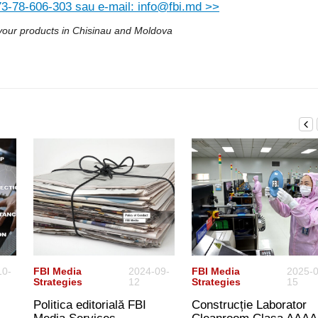
373-78-606-303 sau e-mail: info@fbi.md >>
 your products in Chisinau and Moldova
10-
FBI Media
2024-09-
FBI Media
2025-0
Strategies
12
Strategies
15
Politica editorială FBI
Construcție Laborator