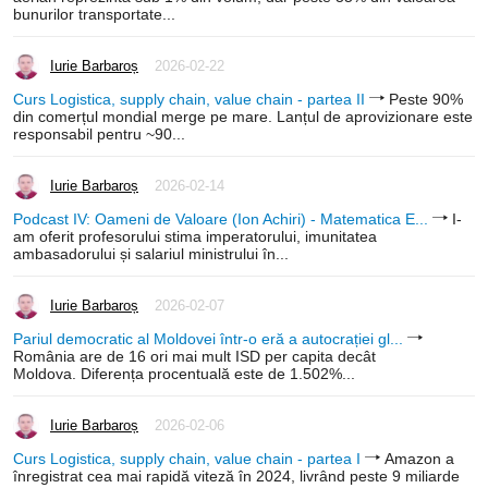
bunurilor transportate...
Iurie Barbaroș
2026-02-22
Curs Logistica, supply chain, value chain - partea II
Peste 90%
din comerțul mondial merge pe mare. Lanțul de aprovizionare este
responsabil pentru ~90...
Iurie Barbaroș
2026-02-14
Podcast IV: Oameni de Valoare (Ion Achiri) - Matematica E...
I-
am oferit profesorului stima imperatorului, imunitatea
ambasadorului și salariul ministrului în...
Iurie Barbaroș
2026-02-07
Pariul democratic al Moldovei într-o eră a autocrației gl...
România are de 16 ori mai mult ISD per capita decât
Moldova. Diferența procentuală este de 1.502%...
Iurie Barbaroș
2026-02-06
Curs Logistica, supply chain, value chain - partea I
Amazon a
înregistrat cea mai rapidă viteză în 2024, livrând peste 9 miliarde