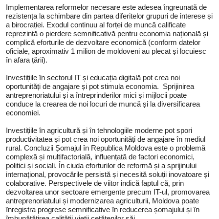
Implementarea reformelor necesare este adesea îngreunată de
rezistența la schimbare din partea diferitelor grupuri de interese și
a birocrației. Exodul continuu al forței de muncă calificate
reprezintă o pierdere semnificativă pentru economia națională și
complică eforturile de dezvoltare economică (conform datelor
oficiale, aproximativ 1 milion de moldoveni au plecat și locuiesc
în afara țării).
Investițiile în sectorul IT și educația digitală pot crea noi
oportunități de angajare și pot stimula economia. Sprijinirea
antreprenoriatului și a întreprinderilor mici și mijlocii poate
conduce la crearea de noi locuri de muncă și la diversificarea
economiei.
Investițiile în agricultură și în tehnologiile moderne pot spori
productivitatea și pot crea noi oportunități de angajare în mediul
rural. Concluzii Șomajul în Republica Moldova este o problemă
complexă și multifactorială, influențată de factori economici,
politici și sociali. În ciuda eforturilor de reformă și a sprijinului
internațional, provocările persistă și necesită soluții inovatoare și
colaborative. Perspectivele de viitor indică faptul că, prin
dezvoltarea unor sectoare emergente precum IT-ul, promovarea
antreprenoriatului și modernizarea agriculturii, Moldova poate
înregistra progrese semnificative în reducerea șomajului și în
îmbunătățirea calității vieții cetățenilor săi.