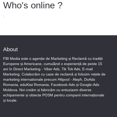
Who's online ?
:
About
FBI Media este o agenție de Marketing și Reclamă cu tradiții
Europene și Americane, cumulând o experiență de peste 15
ani în Direct Marketing - Viber Ads, Tik Tok Ads, E-mail
Marketing. Colaborăm cu case de reclamă și folosim rețele de
marketing internationale precum Httpool - Aleph, DoAds
Romania, eduKiwi Romania, Facebook-Ads și Google-Ads
Moldova. Noi creăm și fabricăm cu entuziasm diverse
echipamente și obiecte POSM pentru companii internaționale
și locale.
Puteți afla totul despre metodele noastre de lucru și despre rapiditatea execuției lucrărilor Tel
+373-78-606-303 sau prin solicitare scrisă la info@fbi.md. Persoana noastră juridică are
următoarele rechizite bancare:
Nobus Grup SRL, Cod fiscal 1016600010629, B.C. “Moldindconbank” SA sucursala Dumeniuc
Chisinau, SWIFT MOLDMD2X373, IBAN MD57ML000000002251849355,