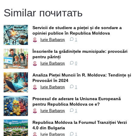
Similar почитать
Servicii de studiere a pieței și de sondare a
opiniei publice în Republica Moldova
Iurie Barbaroș
1
Înscrierile la grădinițele municipale: provocări
pentru părinți
Iurie Barbaroș
0
Analiza Pieței Muncii în R. Moldova: Tendințe și
Provocări în 2024
Iurie Barbaroș
1
Procesul de aderare la Uniunea Europeană
pentru Republica Moldova ce e?
Iurie Barbaroș
1
Republica Moldova la Forumul Tranziției Verzi
4.0 din Bulgaria
Iurie Barbaroș
1