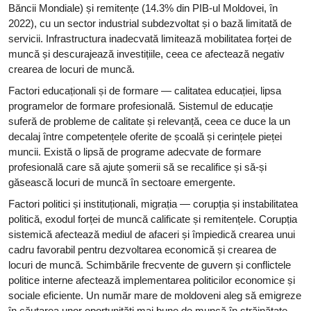
Băncii Mondiale) și remitențe (14.3% din PIB-ul Moldovei, în
2022), cu un sector industrial subdezvoltat și o bază limitată de
servicii. Infrastructura inadecvată limitează mobilitatea forței de
muncă și descurajează investițiile, ceea ce afectează negativ
crearea de locuri de muncă.
Factori educaționali și de formare — calitatea educației, lipsa
programelor de formare profesională. Sistemul de educație
suferă de probleme de calitate și relevanță, ceea ce duce la un
decalaj între competențele oferite de școală și cerințele pieței
muncii. Există o lipsă de programe adecvate de formare
profesională care să ajute șomerii să se recalifice și să-și
găsească locuri de muncă în sectoare emergente.
Factori politici și instituționali, migrația — corupția și instabilitatea
politică, exodul forței de muncă calificate și remitențele. Corupția
sistemică afectează mediul de afaceri și împiedică crearea unui
cadru favorabil pentru dezvoltarea economică și crearea de
locuri de muncă. Schimbările frecvente de guvern și conflictele
politice interne afectează implementarea politicilor economice și
sociale eficiente. Un număr mare de moldoveni aleg să emigreze
în căutarea unor oportunități mai bune de muncă în străinătate,