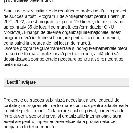
și stimularea pieței muncii.
Studiu de caz și inițiative de recalificare profesională. Un proiect
de succes a fost „Programul de Antreprenoriat pentru Tineri” (în
2021-2022, acest program a sprijinit 110 tineri și femei, creând
aproximativ 35 de locuri de muncă, conform datelor ONU
Moldova). Finanțat de diverse organizații internaționale, acest
program oferă instruire și finanțare pentru tinerii antreprenori,
contribuind la crearea de noi locuri de muncă.
Diverse programe guvernamentale și non-guvernamentale oferă
cursuri de formare profesională pentru șomeri, ajutându-i să
dobândească competențele necesare pentru a se reintegra pe
piața muncii.
Lecții învățate
Proiectele de succes subliniază necesitatea unei educații de
calitate și a programelor de formare continuă pentru adaptarea la
cerințele pieței muncii. Colaborarea public-privat, parteneriatele
între guvern, sectorul privat și organizațiile internaționale sunt
esențiale pentru implementarea eficientă a programelor de
ocupare a forței de muncă.