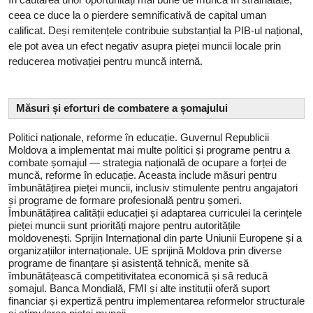
ceea ce duce la o pierdere semnificativă de capital uman
calificat. Deși remitențele contribuie substanțial la PIB-ul național,
ele pot avea un efect negativ asupra pieței muncii locale prin
reducerea motivației pentru muncă internă.
Măsuri și eforturi de combatere a șomajului
Politici naționale, reforme în educație. Guvernul Republicii
Moldova a implementat mai multe politici și programe pentru a
combate șomajul — strategia națională de ocupare a forței de
muncă, reforme în educație. Aceasta include măsuri pentru
îmbunătățirea pieței muncii, inclusiv stimulente pentru angajatori
și programe de formare profesională pentru șomeri.
Îmbunătățirea calității educației și adaptarea curriculei la cerințele
pieței muncii sunt priorități majore pentru autoritățile
moldovenești. Sprijin Internațional din parte Uniunii Europene și a
organizațiilor internaționale. UE sprijină Moldova prin diverse
programe de finanțare și asistență tehnică, menite să
îmbunătățească competitivitatea economică și să reducă
șomajul. Banca Mondială, FMI și alte instituții oferă suport
financiar și expertiză pentru implementarea reformelor structurale