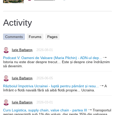
Activity
Comments
Forums
Pages
Iurie Barbaroș
2026-08-01
Podcast V: Oameni de Valoare (Maria Pilchin) - ADN-ul dep...
Istoria nu este doar despre trecut… Este și despre cine îndrăznim
să devenim.
Iurie Barbaroș
2026-06-05
Războiul împotriva Ucrainei - luptă pentru pământ și resu...
A
înfrânt o flotă navală fără să aibă flotă proprie... Ucraina.
Iurie Barbaroș
2026-03-01
Curs Logistica, supply chain, value chain - partea III
Transportul
aerian reprezintă sub 1% din volum, dar peste 35% din valoarea