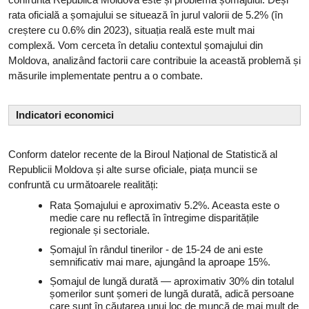
rata oficială a șomajului se situează în jurul valorii de 5.2% (în
creștere cu 0.6% din 2023), situația reală este mult mai
complexă. Vom cerceta în detaliu contextul șomajului din
Moldova, analizând factorii care contribuie la această problemă și
măsurile implementate pentru a o combate.
Indicatori economici
Conform datelor recente de la Biroul Național de Statistică al
Republicii Moldova și alte surse oficiale, piața muncii se
confruntă cu următoarele realități:
Rata Șomajului e aproximativ 5.2%. Aceasta este o
medie care nu reflectă în întregime disparitățile
regionale și sectoriale.
Șomajul în rândul tinerilor - de 15-24 de ani este
semnificativ mai mare, ajungând la aproape 15%.
Șomajul de lungă durată — aproximativ 30% din totalul
șomerilor sunt șomeri de lungă durată, adică persoane
care sunt în căutarea unui loc de muncă de mai mult de