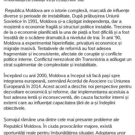
Republica Moldova are o istorie complexă, marcată de influențe
diverse și perioade de instabilitate. După prăbușirea Uniunii
Sovietice în 1991, Moldova și-a câștigat independența, dar a
moștenit o economie fragilă și structuri politice instabile. Trecerea
de la o economie planificată la una de piață a fost dificilă și a fost
însoțită de o scădere dramatică a nivelului de trai. În anii '90,
Moldova a experimentat hiperinflație, privațiuni economice și
migrație masivă. Tentativele de reformă au fost adesea
fragmentate și inconsistente, afectate de corupție și conflicte
politice interne. Conflictul nerezolvat din Transnistria a adăugat un
strat suplimentar de complexitate și instabilitate.
Începând cu anii 2000, Moldova a început să facă pași spre
integrarea europeană, semnând Acordul de Asociere cu Uniunea
Europeană în 2014. Acest acord a deschis noi perspective pentru
dezvoltare economică și reforme, dar implementarea acestuia a
fost adesea lentă și inconsecventă, din cauza factorilor interni și
externi care au influențat capacitatea țării de a-și îndeplini
obiectivele.
Șomajul rămâne una dintre cele mai presante probleme ale
Republicii Moldova. În ciuda provocărilor majore, există
oportunități reale pentru îmbunătățirea situației. Adoptarea unor