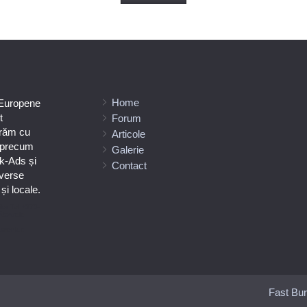
Home
 Europene
t
Forum
orăm cu
Articole
e precum
Galerie
k-Ads și
Contact
verse
i locale.
ilor Tel +373-
ătoarele
umeniuc
Fast Bur