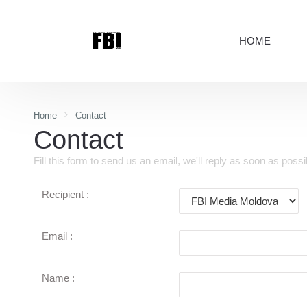
HOME
Home
Contact
Contact
Fill this form to send us an email, we'll reply as soon as possi
Recipient :
Email :
Name :