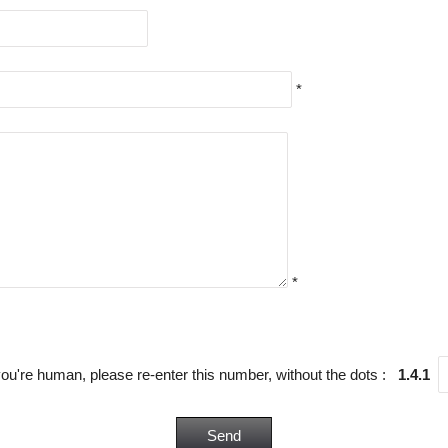
*
*
you're human, please re-enter this number, without the dots :
1.4.1
Send