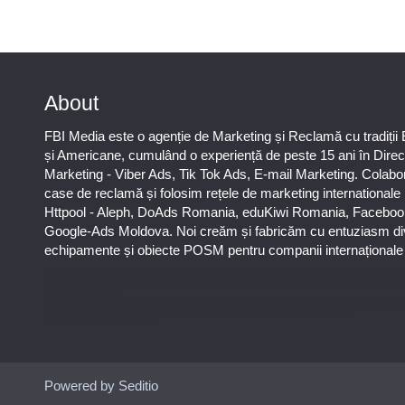
About
FBI Media este o agenție de Marketing și Reclamă cu tradiții
și Americane, cumulând o experiență de peste 15 ani în Direc
Marketing - Viber Ads, Tik Tok Ads, E-mail Marketing. Colab
case de reclamă și folosim rețele de marketing international
Httpool - Aleph, DoAds Romania, eduKiwi Romania, Faceboo
Google-Ads Moldova. Noi creăm și fabricăm cu entuziasm di
echipamente și obiecte POSM pentru companii internaționale ș
Puteți afla totul despre metodele noastre de lucru și despre rapiditatea execuției lucrăr
78-606-303 sau prin solicitare scrisă la info@fbi.md. Persoana noastră juridică are urm
rechizite bancare:
Nobus Grup SRL, Cod fiscal 1016600010629, B.C. “Moldindconbank” SA sucursala D
Chisinau, SWIFT MOLDMD2X373, IBAN MD57ML000000002251849355,
Administrator Barbaros Irina.
Powered by Seditio