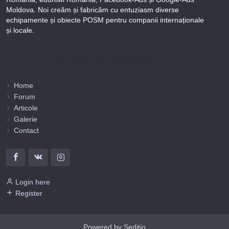
Moldova. Noi creăm și fabricăm cu entuziasm diverse
echipamente și obiecte POSM pentru companii internaționale
și locale.
Puteți afla totul despre metodele noastre de lucru și despre rapiditatea execuției lucrărilor Tel
+373-78-606-303 sau prin solicitare scrisă la info@fbi.md. Persoana noastră juridică are
următoarele rechizite bancare:
Nobus Grup SRL, Cod fiscal 1016600010629, B.C. “Moldindconbank” SA sucursala Dumeniuc
Chisinau, SWIFT MOLDMD2X373, IBAN MD57ML000000002251849355,
Administrator Barbaros Irina.
Home
Forum
Articole
Galerie
Contact
Login here
Register
Powered by Seditio