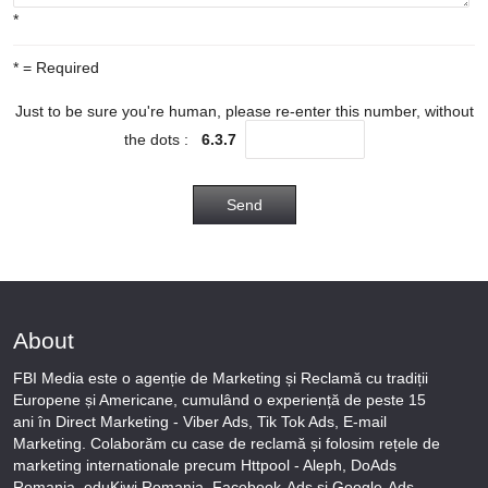
*
* = Required
Just to be sure you're human, please re-enter this number, without
the dots :
6.3.7
Send
About
FBI Media este o agenție de Marketing și Reclamă cu tradiții
Europene și Americane, cumulând o experiență de peste 15
ani în Direct Marketing - Viber Ads, Tik Tok Ads, E-mail
Marketing. Colaborăm cu case de reclamă și folosim rețele de
marketing internationale precum Httpool - Aleph, DoAds
Romania, eduKiwi Romania, Facebook-Ads și Google-Ads