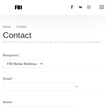
Home
Contact
Contact
Fill this form to send us an email, we'll reply as soon as possible !
Recipient :
Email :
*
Name :