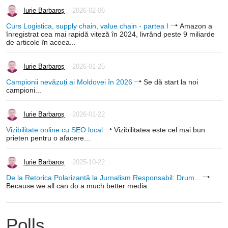
Iurie Barbaroș
2026-02-06
Curs Logistica, supply chain, value chain - partea I
Amazon a
înregistrat cea mai rapidă viteză în 2024, livrând peste 9 miliarde
de articole în aceea...
Iurie Barbaroș
2026-01-25
Campionii nevăzuți ai Moldovei în 2026
Se dă start la noi
campioni...
Iurie Barbaroș
2026-01-22
Vizibilitate online cu SEO local
Vizibilitatea este cel mai bun
prieten pentru o afacere...
Iurie Barbaroș
2025-10-22
De la Retorica Polarizantă la Jurnalism Responsabil: Drum...
Because we all can do a much better media...
Polls