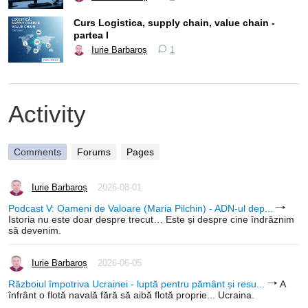
Curs Logistica, supply chain, value chain -
partea I
Iurie Barbaroș
1
Activity
Comments
Forums
Pages
Iurie Barbaroș
2026-08-01
Podcast V: Oameni de Valoare (Maria Pilchin) - ADN-ul dep...
Istoria nu este doar despre trecut… Este și despre cine îndrăznim
să devenim.
Iurie Barbaroș
2026-06-05
Războiul împotriva Ucrainei - luptă pentru pământ și resu...
A
înfrânt o flotă navală fără să aibă flotă proprie... Ucraina.