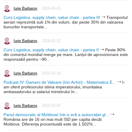
Iurie Barbaroș
2026-03-01
Curs Logistica, supply chain, value chain - partea III
Transportul
aerian reprezintă sub 1% din volum, dar peste 35% din valoarea
bunurilor transportate...
Iurie Barbaroș
2026-02-22
Curs Logistica, supply chain, value chain - partea II
Peste 90%
din comerțul mondial merge pe mare. Lanțul de aprovizionare este
responsabil pentru ~90...
Iurie Barbaroș
2026-02-14
Podcast IV: Oameni de Valoare (Ion Achiri) - Matematica E...
I-
am oferit profesorului stima imperatorului, imunitatea
ambasadorului și salariul ministrului în...
Iurie Barbaroș
2026-02-07
Pariul democratic al Moldovei într-o eră a autocrației gl...
România are de 16 ori mai mult ISD per capita decât
Moldova. Diferența procentuală este de 1.502%...