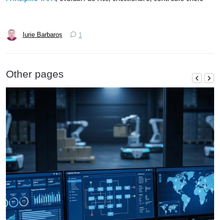
Iurie Barbaroș
1
Other pages