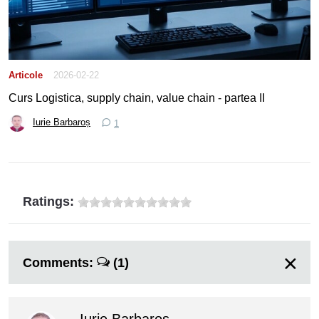
Articole
2026-02-22
Curs Logistica, supply chain, value chain - partea II
Iurie Barbaroș
1
Ratings:
Comments:
(1)
Iurie Barbaroș