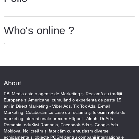
Who's online ?
:
About
FBI Media este o agenție de Marketing și Reclamă cu tradiții
Europene și Americane, cumulând o experiență de peste 15
ani în Direct Marketing - Viber Ads, Tik Tok Ads, E-mail
Marketing. Colaborăm cu case de reclamă și folosim rețele de
marketing internationale precum Httpool - Aleph, DoAds
Romania, eduKiwi Romania, Facebook-Ads și Google-Ads
Moldova. Noi creăm și fabricăm cu entuziasm diverse
echipamente și obiecte POSM pentru companii internaționale