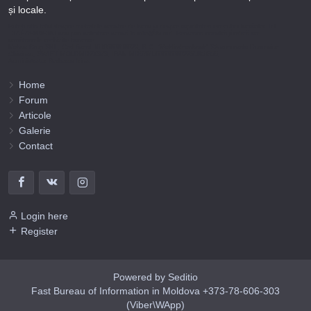
și locale.
Puteți afla totul despre metodele noastre de lucru și despre rapiditatea execuției lucrărilor Tel
+373-78-606-303 sau prin solicitare scrisă la info@fbi.md. Persoana noastră juridică are
următoarele rechizite bancare:
Nobus Grup SRL, Cod fiscal 1016600010629, B.C. “Moldindconbank” SA sucursala Dumeniuc
Chisinau, SWIFT MOLDMD2X373, IBAN MD57ML000000002251849355,
Administrator Barbaros Irina.
Home
Forum
Articole
Galerie
Contact
Login here
Register
Powered by Seditio
Fast Bureau of Information in Moldova +373-78-606-303
(Viber\WApp)